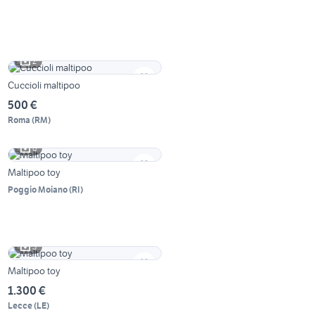
2
Cuccioli maltipoo
500 €
Roma
(
RM
)
6
Maltipoo toy
Poggio Moiano
(
RI
)
3
Maltipoo toy
1.300 €
Lecce
(
LE
)