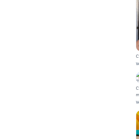
C
V
C
m
V