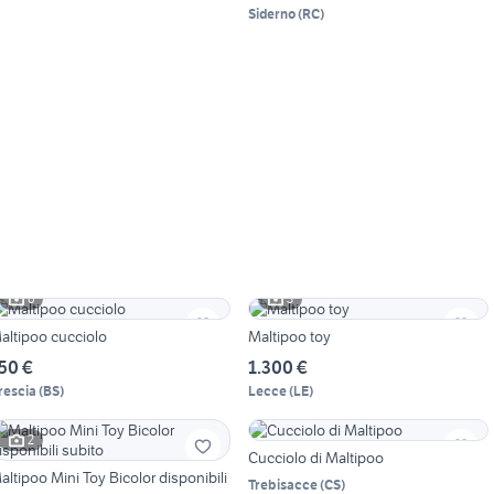
Siderno
(
RC
)
6
3
altipoo cucciolo
Maltipoo toy
50 €
1.300 €
rescia
(
BS
)
Lecce
(
LE
)
2
Cucciolo di Maltipoo
altipoo Mini Toy Bicolor disponibili
Trebisacce
(
CS
)