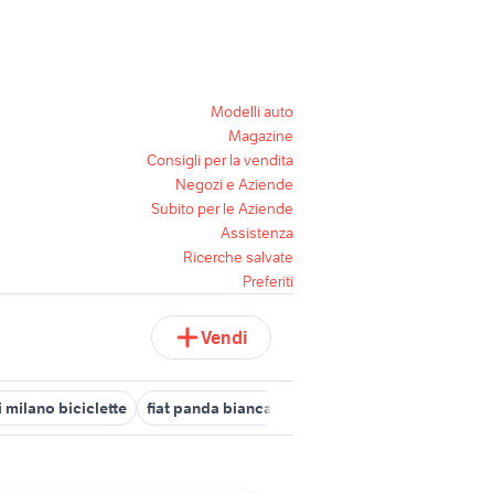
Modelli auto
Magazine
Consigli per la vendita
Negozi e Aziende
Subito per le Aziende
Assistenza
Ricerche salvate
Preferiti
Vendi
 milano biciclette
fiat panda bianca
bianchi rekord 745
maltes