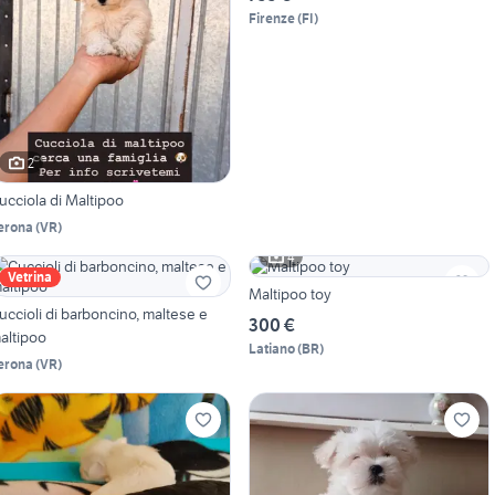
Firenze
(
FI
)
2
ucciola di Maltipoo
erona
(
VR
)
4
Vetrina
Maltipoo toy
uccioli di barboncino, maltese e
300 €
altipoo
Latiano
(
BR
)
erona
(
VR
)