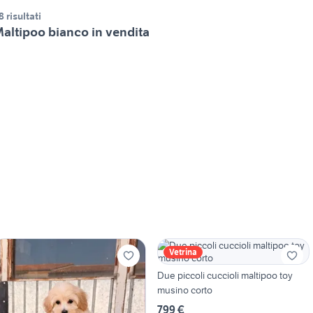
8 risultati
altipoo bianco in vendita
Vetrina
Due piccoli cuccioli maltipoo toy
musino corto
799 €