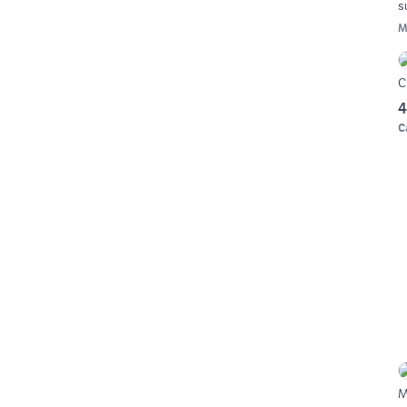
s
M
C
4
C
M