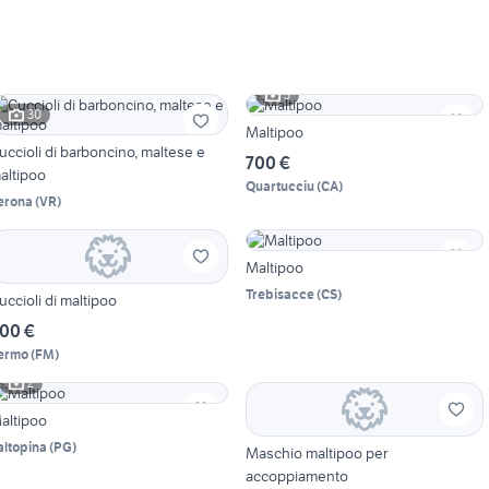
3
30
Maltipoo
uccioli di barboncino, maltese e
700 €
altipoo
Quartucciu
(
CA
)
erona
(
VR
)
Maltipoo
Trebisacce
(
CS
)
uccioli di maltipoo
00 €
ermo
(
FM
)
2
altipoo
altopina
(
PG
)
Maschio maltipoo per
accoppiamento