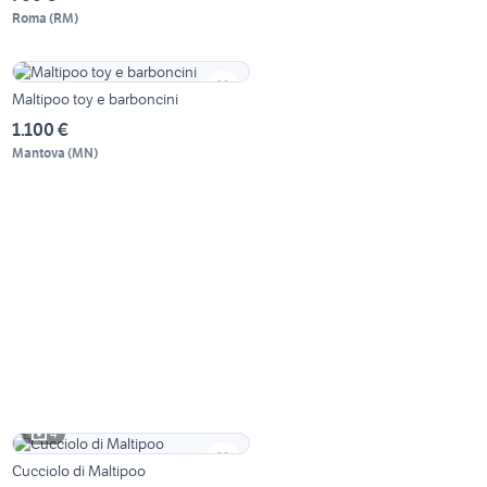
Roma
(
RM
)
Maltipoo toy e barboncini
1.100 €
Mantova
(
MN
)
4
Cucciolo di Maltipoo