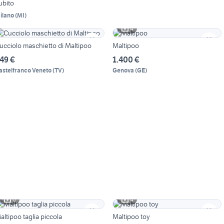
ubito
ilano
(
MI
)
4
ucciolo maschietto di Maltipoo
Maltipoo
49 €
1.400 €
astelfranco Veneto
(
TV
)
Genova
(
GE
)
6
4
altipoo taglia piccola
Maltipoo toy