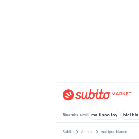
maltipoo toy
bici bi
Ricerche
simili
Subito
Animali
maltipoo bianco