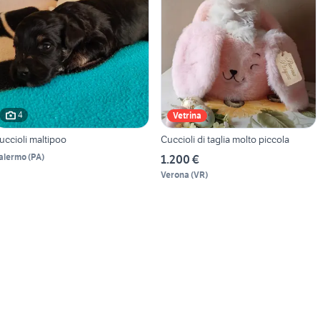
4
Vetrina
uccioli maltipoo
Cuccioli di taglia molto piccola
alermo
(
PA
)
1.200 €
Verona
(
VR
)