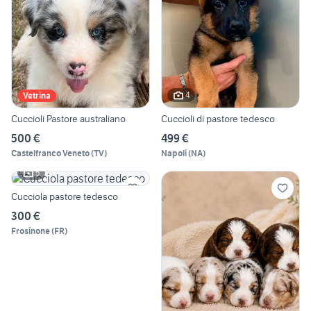
4
Vetrina
Cuccioli Pastore australiano
Cuccioli di pastore tedesco
500 €
499 €
Castelfranco Veneto
(
TV
)
Napoli
(
NA
)
5
Cucciola pastore tedesco
300 €
Frosinone
(
FR
)