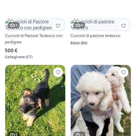
3
6
Cuccioli di Pastore Tedesco con
Cuccioli di pastore tedesco
pedigree
Edolo
(
BS
)
500 €
Caltagirone
(
CT
)
6
6