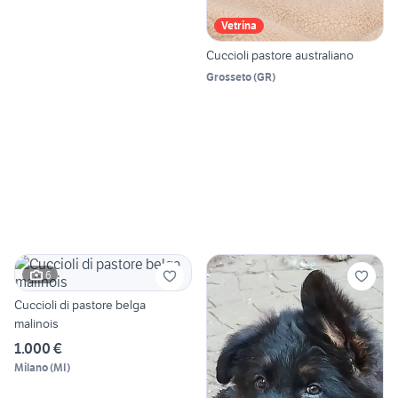
Vetrina
Cuccioli pastore australiano
Grosseto
(
GR
)
6
Cuccioli di pastore belga
malinois
1.000 €
Milano
(
MI
)