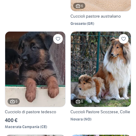
6
Cuccioli pastore australiano
Grosseto
(
GR
)
6
6
Cucciolo di pastore tedesco
Cuccioli Pastore Scozzese, Collie
Novara
(
NO
)
400 €
Macerata Campania
(
CE
)