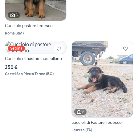
3
Cucciolo pastore tedesco
Roma
(
RM
)
Vetrina
Cucciolo di pastore australiano
350 €
Castel San Pietro Terme
(
BO
)
6
cuccioli di Pastore Tedesco
Laterza
(
TA
)