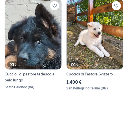
6
6
Cuccioli di pastore tedesco a
Cuccioli di Pastore Svizzero
pelo lungo
1.400 €
Sesto Calende
(
VA
)
San Pellegrino Terme
(
BG
)