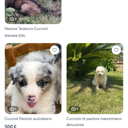
6
Pastore Tedesco Cuccioli
Moretta
(
CN
)
6
4
Cuccioli Pastore australiano
Cucciolo di pastore maremmano
abruzzese
500 €