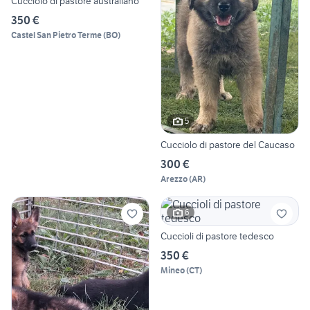
Cucciolo di pastore australiano
350 €
Castel San Pietro Terme
(
BO
)
5
Cucciolo di pastore del Caucaso
300 €
Arezzo
(
AR
)
6
Cuccioli di pastore tedesco
350 €
Mineo
(
CT
)