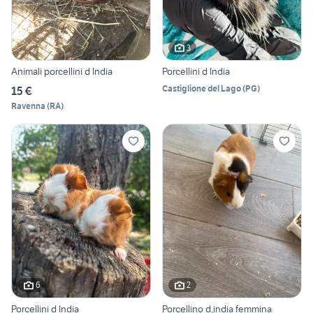
3
Animali porcellini d India
Porcellini d India
Castiglione del Lago
(
PG
)
15 €
Ravenna
(
RA
)
6
2
Porcellini d India
Porcellino d,india femmina