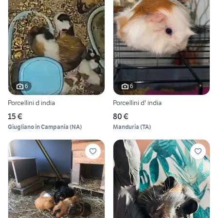
6
6
Porcellini d india
Porcellini d' india
15 €
80 €
Giugliano in Campania
(
NA
)
Manduria
(
TA
)