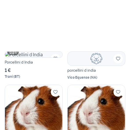
6
Porcellini d India
1 €
porcellini d india
Trani
(
BT
)
Vico Equense
(
NA
)