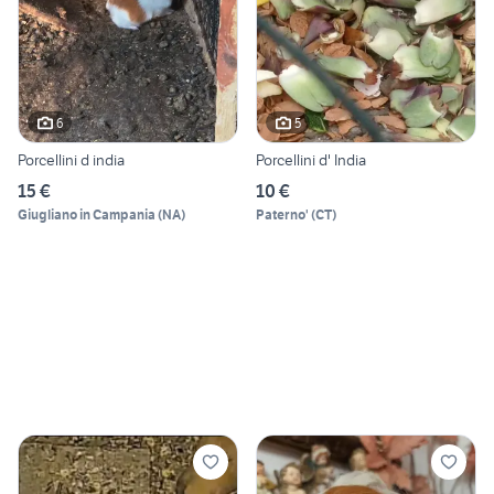
6
5
Porcellini d india
Porcellini d' India
15 €
10 €
Giugliano in Campania
(
NA
)
Paterno'
(
CT
)