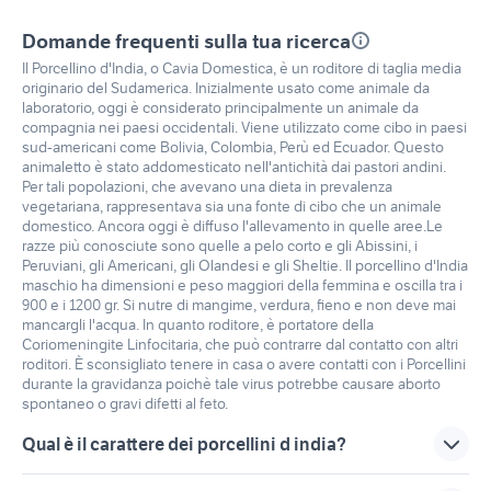
Domande frequenti sulla tua ricerca
Il Porcellino d'India, o Cavia Domestica, è un roditore di taglia media
originario del Sudamerica. Inizialmente usato come animale da
laboratorio, oggi è considerato principalmente un animale da
compagnia nei paesi occidentali. Viene utilizzato come cibo in paesi
sud-americani come Bolivia, Colombia, Perù ed Ecuador. Questo
animaletto è stato addomesticato nell'antichità dai pastori andini.
Per tali popolazioni, che avevano una dieta in prevalenza
vegetariana, rappresentava sia una fonte di cibo che un animale
domestico. Ancora oggi è diffuso l'allevamento in quelle aree.Le
razze più conosciute sono quelle a pelo corto e gli Abissini, i
Peruviani, gli Americani, gli Olandesi e gli Sheltie. Il porcellino d'India
maschio ha dimensioni e peso maggiori della femmina e oscilla tra i
900 e i 1200 gr. Si nutre di mangime, verdura, fieno e non deve mai
mancargli l'acqua. In quanto roditore, è portatore della
Coriomeningite Linfocitaria, che può contrarre dal contatto con altri
roditori. È sconsigliato tenere in casa o avere contatti con i Porcellini
durante la gravidanza poichè tale virus potrebbe causare aborto
spontaneo o gravi difetti al feto.
Qual è il carattere dei porcellini d india?
Hanno un carattere timido e circospetto ma molto affabile