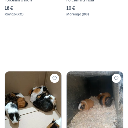
Porcellini d india
Porcellini d India
18 €
10 €
Rovigo
(
RO
)
Morengo
(
BG
)