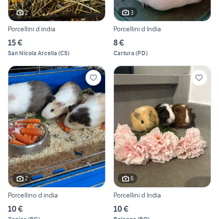
2
3
Porcellini d india
Porcellini d India
15 €
8 €
San Nicola Arcella
(
CS
)
Cartura
(
PD
)
2
6
Porcellino d india
Porcellini d India
10 €
10 €