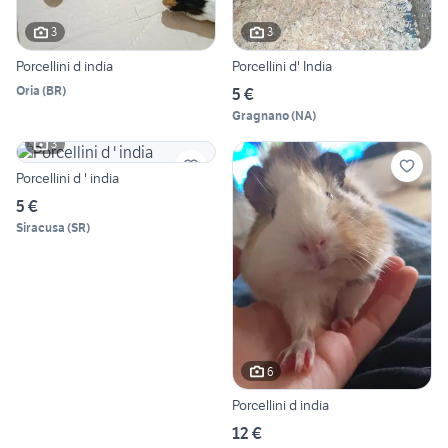
3
3
Porcellini d india
Porcellini d' India
Oria
(
BR
)
5 €
Gragnano
(
NA
)
3
Porcellini d ' india
5 €
Siracusa
(
SR
)
6
Porcellini d india
12 €