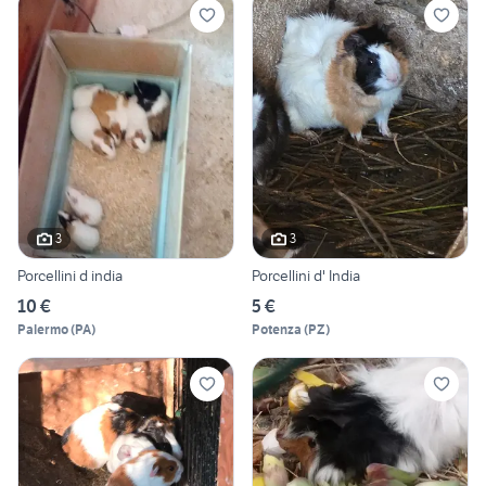
3
3
Porcellini d india
Porcellini d' India
10 €
5 €
Palermo
(
PA
)
Potenza
(
PZ
)