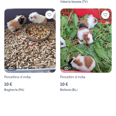
Vittorio Veneto
(
TV
)
2
6
Porcellino d india
Porcellini d india
10 €
10 €
Bagheria
(
PA
)
Belluno
(
BL
)