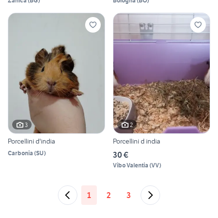
Zanica
(
BG
)
Bologna
(
BO
)
3
2
Porcellini d'india
Porcellini d india
Carbonia
(
SU
)
30 €
Vibo Valentia
(
VV
)
1
2
3