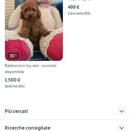
499 €
Caccamo
(
PA
)
5
Barboncino toy red - cucciolo
disponibile
1.500 €
Salerno
(
SA
)
Più cercati
Correlati
Richerche simili
Suggerimenti
Ricerche consigliate