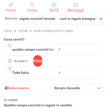
Home
Cerca
Vendi
Messaggi
regalo cuccioli taranto
cani in regalo bologna
lupo
Ricerche
Subito
Animali
quattro zampe cuccioli in regalo
Cosa cerchi?
Filtri
Animali
Salva ricerca
Dal più rilevante
11 risultati
Quattro zampe cuccioli in regalo in vendita