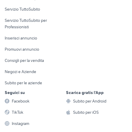
Servizio TuttoSubito
elettronica
per la casa e la
sports e hobby
Servizio TuttoSubito per
persona
Informatica
Animali
Professionisti
Arredamento e
Console e
Accessori per
Casalinghi
Inserisci annuncio
Videogiochi
animali
Elettrodomestici
Promuovi annuncio
Audio/Video
Musica e Film
Giardino e Fai da te
Consigli per la vendita
Fotografia
Libri e Riviste
Abbigliamento e
Negozi e Aziende
Telefonia
Strumenti Musicali
Accessori
Subito per le aziende
Sports
Tutto per i bambini
Seguici su
Scarica gratis l'App
Biciclette
Facebook
Subito per Android
Collezionismo
TikTok
Subito per iOS
Instagram