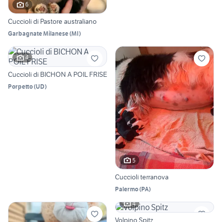
6
Cuccioli di Pastore australiano
Garbagnate Milanese
(
MI
)
4
Cuccioli di BICHON A POIL FRISE
Porpetto
(
UD
)
5
Cuccioli terranova
Palermo
(
PA
)
4
Volpino Spitz