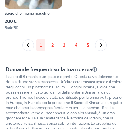
Sacro di birmania maschio
200 €
Rieti
(
RI
)
1
2
3
4
5
Domande frequenti sulla tua ricerca
Il sacro di Birmania è un gatto elegante. Questa razza tipicamente
dotata di una stazza massiccia. Un'altra caratteristica tipica è il colore
degli occhi: un profondo blu scuro. Di origini incerte, si dice che
possa essere arrivato qui da noi dalla lontana Birmania, da cui
prende il nome. Invece è stato identificato per la prima volta proprio
in Europa, in Francia per la precisione.Il Sacro di Birmania è un gatto
mite che ama la compagnia familiare di adulti e bambini. Risulta
accomodante verso gli sconosciuti e con altri animali, è un gran
giocherellone. La sua caratteristica è la forma del cranio, che si
arrotonda verso il naso, senza subire interruzioni. Le orecchie del
gatto Sacro di Birmania sono decisamente piccole, arrotondate