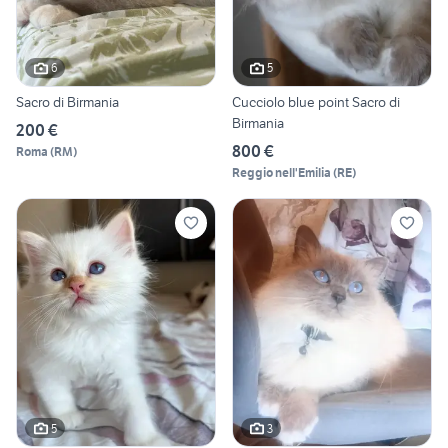
6
5
Sacro di Birmania
Cucciolo blue point Sacro di
Birmania
200 €
800 €
Roma
(
RM
)
Reggio nell'Emilia
(
RE
)
5
3