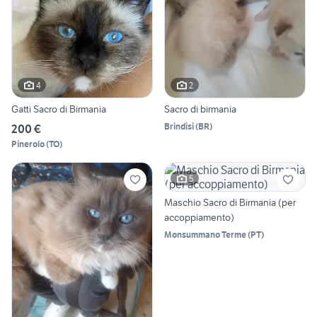
4
2
Gatti Sacro di Birmania
Sacro di birmania
Brindisi
(
BR
)
200 €
Pinerolo
(
TO
)
5
Maschio Sacro di Birmania (per
accoppiamento)
Monsummano Terme
(
PT
)