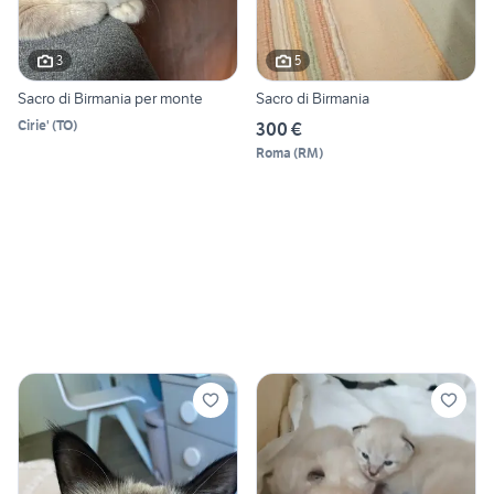
3
5
Sacro di Birmania per monte
Sacro di Birmania
Cirie'
(
TO
)
300 €
Roma
(
RM
)