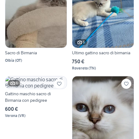
6
Sacro di Birmania
Ultimo gattino sacro di birmania
Olbia
(
OT
)
750 €
Rovereto
(
TN
)
6
Gattino maschio sacro di
Birmania con pedigree
600 €
Verona
(
VR
)