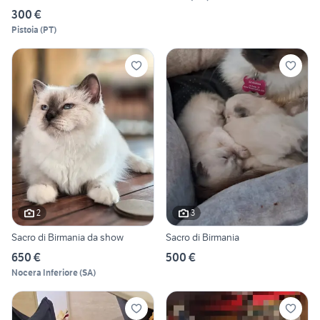
300 €
Pistoia
(
PT
)
2
3
Sacro di Birmania da show
Sacro di Birmania
650 €
500 €
Nocera Inferiore
(
SA
)