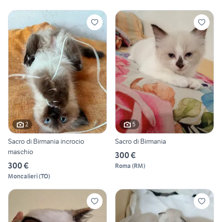
2
5
Sacro di Birmania incrocio
Sacro di Birmania
maschio
300 €
300 €
Roma
(
RM
)
Moncalieri
(
TO
)