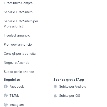
TuttoSubito Compra
commerciali
Servizio TuttoSubito
elettronica
per la casa e la
sports e hobby
Servizio TuttoSubito per
persona
Informatica
Animali
Professionisti
Arredamento e
Console e
Accessori per
Casalinghi
Inserisci annuncio
Videogiochi
animali
Elettrodomestici
Promuovi annuncio
Audio/Video
Musica e Film
Giardino e Fai da te
Consigli per la vendita
Fotografia
Libri e Riviste
Abbigliamento e
Negozi e Aziende
Telefonia
Strumenti Musicali
Accessori
Subito per le aziende
Sports
Tutto per i bambini
Seguici su
Scarica gratis l'App
Biciclette
Facebook
Subito per Android
Collezionismo
TikTok
Subito per iOS
Instagram