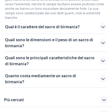
verso l'estremità, mentre le zampe risultano essere piuttosto corte
anche se hanno un tono muscolare decisamente forte. Le sue
zampe sono caratterizzate dai così detti guanti, cioè le estremità
bianche.
Qual è il carattere del sacro di birmania?
Il Sacro di Birmania è tranquillo quanto docile, sornione
Quali sono le dimensioni e il peso di un sacro di
all'apparenza, ma intelligente. Può interpretare in malo
birmania?
modo i richiami aggressivi, violenti e forzati, spaventandosi
e agitandosi se si ripetono. Necessita di fermezza e
Un esemplare adulto di gatto sacro di Birmania può arrivare
Quali sono le principali caratteristiche del sacro
tranquillità. Non ama gli ambienti caotici.
a pesare dai 3 i 5 chilogrammi.
di birmania?
Il Sacro di Birmania è un gatto d'appartamento molto
Quanto costa mediamente un sacro di
affettuoso verso i familiari. Si trova bene con i bambini e
birmania?
risulta essere sociale anche nei confronti degli altri animali
domestici.
Il Sacro di Birmania necessita di particolari attenzioni, visto
che è cagionevole di salute bisogna portarlo spesso dal
Più cercati
veterinario. Non è una razza abituata a mangiare grandi
quantità di cibo, quindi sotto questo aspetto, il
Correlati
Richerche simili
Suggerimenti