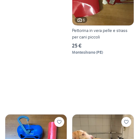
6
Pettorina in vera pelle e strass
per cani piccoli
25 €
Montesilvano
(
PE
)