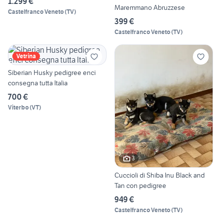
1.299 €
Maremmano Abruzzese
Castelfranco Veneto
(
TV
)
399 €
Castelfranco Veneto
(
TV
)
Vetrina
Siberian Husky pedigree enci
consegna tutta Italia
700 €
Viterbo
(
VT
)
3
Cuccioli di Shiba Inu Black and
Tan con pedigree
949 €
Castelfranco Veneto
(
TV
)