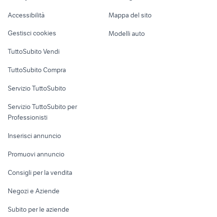
cocker
maine coon gigante
Caravan e Camper
Accessibilità
Mappa del sito
Loft, mansarde e
Veicoli commerciali
altro
Gestisci cookies
Modelli auto
Case vacanza
TuttoSubito Vendi
Uffici e Locali
TuttoSubito Compra
commerciali
Servizio TuttoSubito
elettronica
per la casa e la
sports e hobby
Servizio TuttoSubito per
persona
Informatica
Animali
Professionisti
Arredamento e
Console e
Accessori per
Casalinghi
Inserisci annuncio
Videogiochi
animali
Elettrodomestici
Promuovi annuncio
Audio/Video
Musica e Film
Giardino e Fai da te
Consigli per la vendita
Fotografia
Libri e Riviste
Abbigliamento e
Negozi e Aziende
Telefonia
Strumenti Musicali
Accessori
Subito per le aziende
Sports
Tutto per i bambini