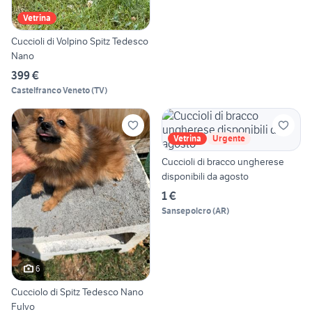
Vetrina
Cuccioli di Volpino Spitz Tedesco
Nano
399 €
Castelfranco Veneto
(
TV
)
Vetrina
Urgente
Cuccioli di bracco ungherese
disponibili da agosto
1 €
Sansepolcro
(
AR
)
6
Cucciolo di Spitz Tedesco Nano
Fulvo