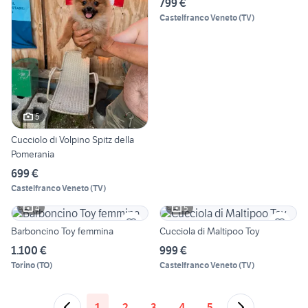
799 €
Castelfranco Veneto
(
TV
)
5
Cucciolo di Volpino Spitz della
Pomerania
699 €
Castelfranco Veneto
(
TV
)
4
5
Barboncino Toy femmina
Cucciola di Maltipoo Toy
1.100 €
999 €
Torino
(
TO
)
Castelfranco Veneto
(
TV
)
1
2
3
4
5