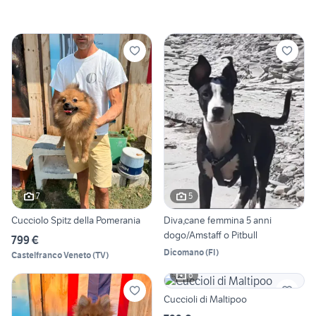
7
5
Cucciolo Spitz della Pomerania
Diva,cane femmina 5 anni
dogo/Amstaff o Pitbull
799 €
Dicomano
(
FI
)
Castelfranco Veneto
(
TV
)
6
Cuccioli di Maltipoo