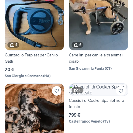
4
6
Guinzaglio Ferplast per Cani o
Carrellini per cani e altri animali
Gatti
disabili
San Giovanni la Punta
(
CT
)
20 €
San Giorgio a Cremano
(
NA
)
6
Cuccioli di Cocker Spaniel nero
focato
799 €
Castelfranco Veneto
(
TV
)