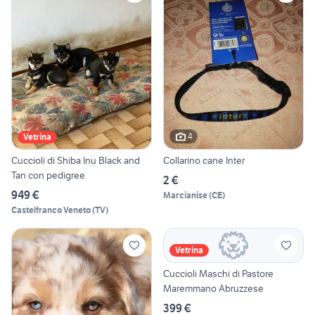
4
Vetrina
Cuccioli di Shiba Inu Black and
Collarino cane Inter
Tan con pedigree
2 €
949 €
Marcianise
(
CE
)
Castelfranco Veneto
(
TV
)
Vetrina
Cuccioli Maschi di Pastore
Maremmano Abruzzese
399 €