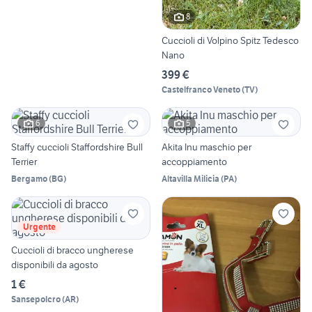
8
Cuccioli di Volpino Spitz Tedesco
Nano
399 €
Castelfranco Veneto
(
TV
)
6
5
Staffy cuccioli Staffordshire Bull
Akita Inu maschio per
Terrier
accoppiamento
Bergamo
(
BG
)
Altavilla Milicia
(
PA
)
Urgente
Cuccioli di bracco ungherese
disponibili da agosto
1 €
Sansepolcro
(
AR
)