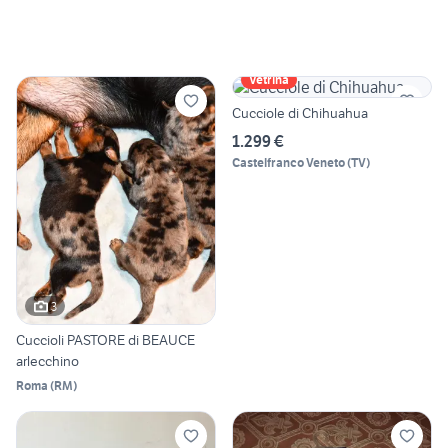
Vetrina
Cucciole di Chihuahua
1.299 €
Castelfranco Veneto
(
TV
)
3
Cuccioli PASTORE di BEAUCE
arlecchino
Roma
(
RM
)