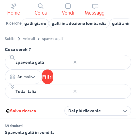
Home
Cerca
Vendi
Messaggi
gatti giarre
gatti in adozione lombardia
gatti animal
Ricerche
Subito
Animali
spaventa gatti
Cosa cerchi?
Filtri
Animali
Salva ricerca
Dal più rilevante
39 risultati
Spaventa gatti in vendita