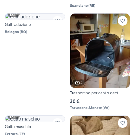
Scandiano
(
RE
)
5
Gatti adozione
Bologna
(
BO
)
4
Trasportino per cani o gatti
30 €
Travedona-Monate
(
VA
)
4
Gatto maschio
Ferrara
(
FE
)