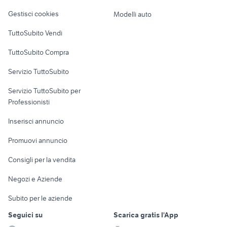
Veicoli commerciali
altro
Gestisci cookies
Modelli auto
Case vacanza
TuttoSubito Vendi
Uffici e Locali
TuttoSubito Compra
commerciali
Servizio TuttoSubito
elettronica
per la casa e la
sports e hobby
Servizio TuttoSubito per
persona
Informatica
Animali
Professionisti
Arredamento e
Console e
Accessori per
Casalinghi
Inserisci annuncio
Videogiochi
animali
Elettrodomestici
Promuovi annuncio
Audio/Video
Musica e Film
Giardino e Fai da te
Consigli per la vendita
Fotografia
Libri e Riviste
Abbigliamento e
Negozi e Aziende
Telefonia
Strumenti Musicali
Accessori
Subito per le aziende
Sports
Tutto per i bambini
Seguici su
Scarica gratis l'App
Biciclette