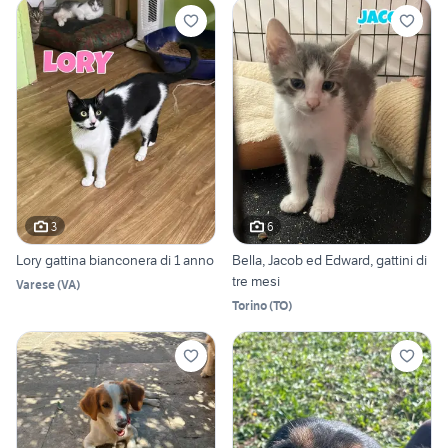
3
6
Lory gattina bianconera di 1 anno
Bella, Jacob ed Edward, gattini di
tre mesi
Varese
(
VA
)
Torino
(
TO
)