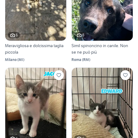
6
6
Meravigliosa e dolcissima taglia
Simil spinoncino in canile. Non
piccola
se ne può più
Milano
(
MI
)
Roma
(
RM
)