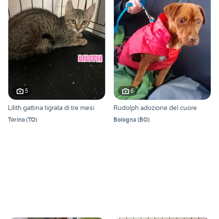
5
6
Lilith gattina tigrata di tre mesi
Rudolph adozione del cuore
Torino
(
TO
)
Bologna
(
BO
)