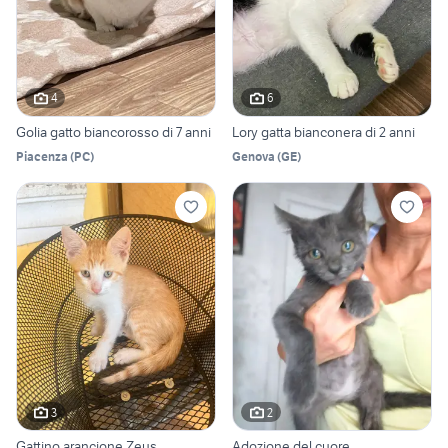
4
6
Golia gatto biancorosso di 7 anni
Lory gatta bianconera di 2 anni
Piacenza
(
PC
)
Genova
(
GE
)
3
2
Gattino arancione Zeus
Adozione del cuore