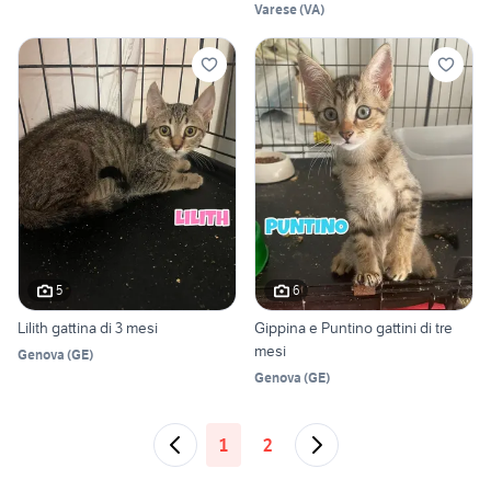
Varese
(
VA
)
5
6
Lilith gattina di 3 mesi
Gippina e Puntino gattini di tre
mesi
Genova
(
GE
)
Genova
(
GE
)
1
2