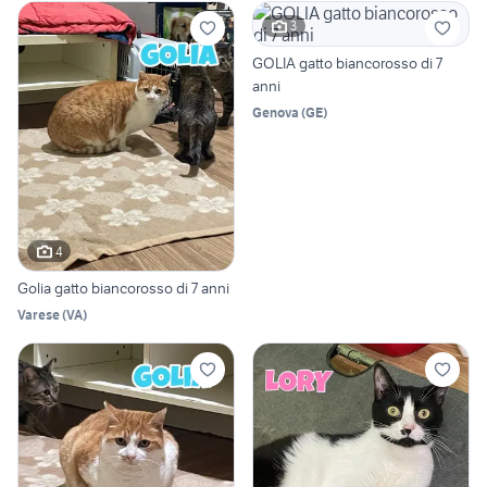
3
GOLIA gatto biancorosso di 7
anni
Genova
(
GE
)
4
Golia gatto biancorosso di 7 anni
Varese
(
VA
)