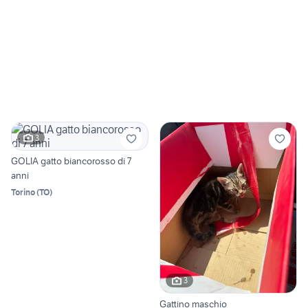
3
GOLIA gatto biancorosso di 7
anni
Torino
(
TO
)
3
Gattino maschio