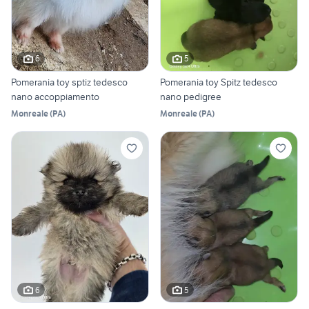
6
5
Pomerania toy sptiz tedesco
Pomerania toy Spitz tedesco
nano accoppiamento
nano pedigree
Monreale
(
PA
)
Monreale
(
PA
)
6
5