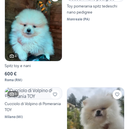
Toy pomerania spitz tedeschi
nano pedigree
Monreale
(
PA
)
4
Spitz toy e nani
600 €
Roma
(
RM
)
3
Cucciolo di Volpino di Pomerania
TOY
Milano
(
MI
)