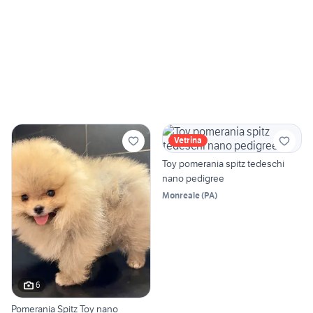
Vetrina
Toy pomerania spitz tedeschi
nano pedigree
Monreale
(
PA
)
6
Pomerania Spitz Toy nano