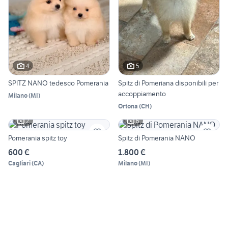
4
5
SPITZ NANO tedesco Pomerania
Spitz di Pomeriana disponibili per
accoppiamento
Milano
(
MI
)
Ortona
(
CH
)
2
6
Pomerania spitz toy
Spitz di Pomerania NANO
600 €
1.800 €
Cagliari
(
CA
)
Milano
(
MI
)