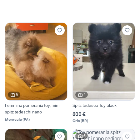
5
4
Femmina pomerania toy, mini
Spitz tedesco Toy black
spitz tedeschi nano
600 €
Monreale
(
PA
)
Oria
(
BR
)
6