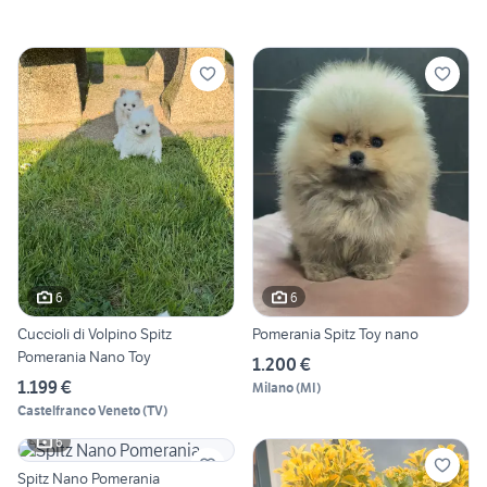
6
6
Cuccioli di Volpino Spitz
Pomerania Spitz Toy nano
Pomerania Nano Toy
1.200 €
1.199 €
Milano
(
MI
)
Castelfranco Veneto
(
TV
)
6
Spitz Nano Pomerania