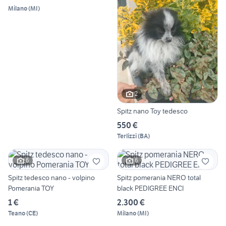
Milano
(
MI
)
2
Spitz nano Toy tedesco
550 €
Terlizzi
(
BA
)
6
6
Spitz tedesco nano - volpino
Spitz pomerania NERO total
Pomerania TOY
black PEDIGREE ENCI
1 €
2.300 €
Teano
(
CE
)
Milano
(
MI
)