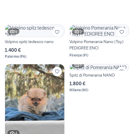
6
3
Volpino spitz tedesco nano
Volpino Pomerania Nano (Toy)
PEDIGREE ENCI
1.400 €
Firenze
(
FI
)
Palermo
(
PA
)
6
Spitz di Pomerania NANO
1.800 €
Milano
(
MI
)
4