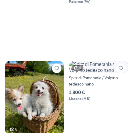
Palermo
(
PA
)
6
Spitz di Pomerania / Volpino
tedesco nano
1.800 €
Lissone
(
MB
)
6