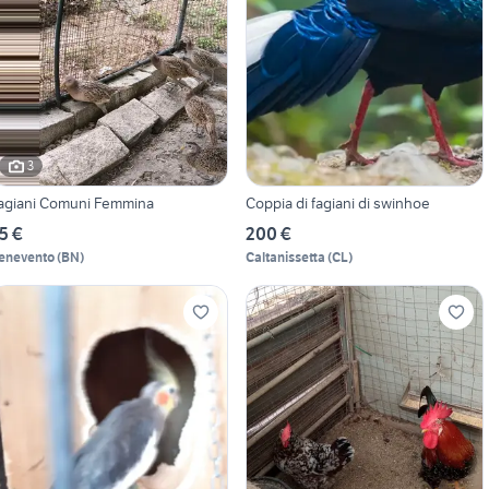
3
agiani Comuni Femmina
Coppia di fagiani di swinhoe
5 €
200 €
enevento
(
BN
)
Caltanissetta
(
CL
)