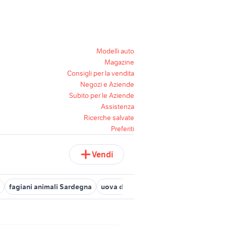
Modelli auto
Magazine
Consigli per la vendita
Negozi e Aziende
Subito per le Aziende
Assistenza
Ricerche salvate
Preferiti
Vendi
fagiani animali Sardegna
uova di quaglia
uova feconde anima