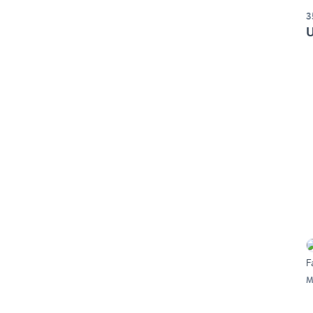
3
U
F
M