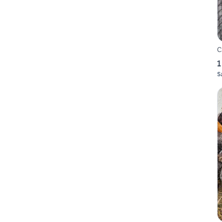
C
1
S