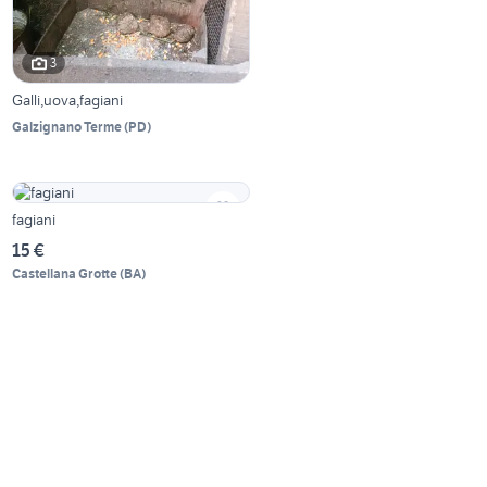
3
Galli,uova,fagiani
Galzignano Terme
(
PD
)
fagiani
15 €
Castellana Grotte
(
BA
)