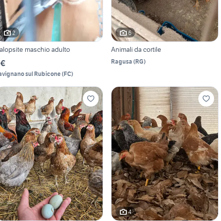
2
6
alopsite maschio adulto
Animali da cortile
Ragusa
(
RG
)
 €
avignano sul Rubicone
(
FC
)
4