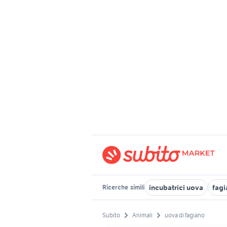
incubatrici uova
fagi
Ricerche
simili
Subito
Animali
uova di fagiano