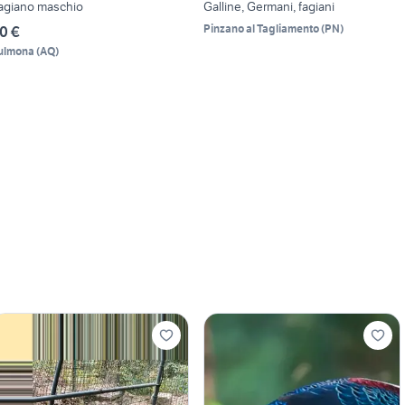
agiano maschio
Galline, Germani, fagiani
Pinzano al Tagliamento
(
PN
)
0 €
ulmona
(
AQ
)