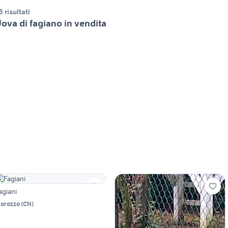
5 risultati
ova di fagiano in vendita
agiani
orozzo
(
CN
)