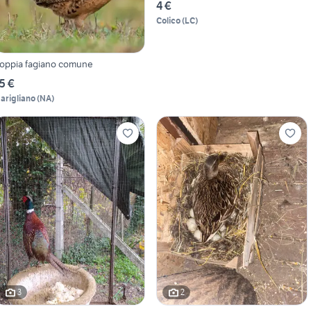
4 €
Colico
(
LC
)
oppia fagiano comune
5 €
arigliano
(
NA
)
3
2