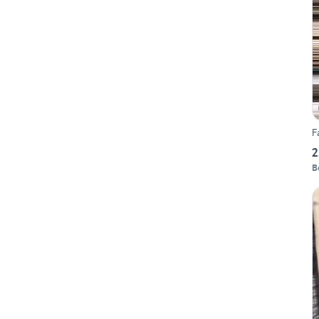
F
2
B