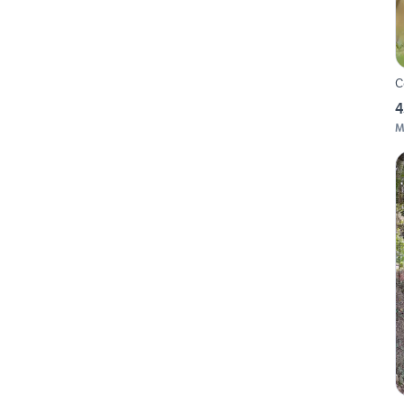
C
4
M