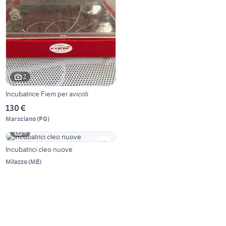
2
Incubatrice Fiem per avicoli
130 €
Marsciano
(
PG
)
4
Incubatrici cleo nuove
Milazzo
(
ME
)