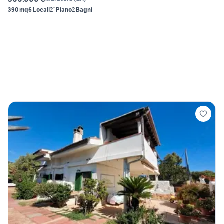
390 mq
6 Locali
2° Piano
2 Bagni