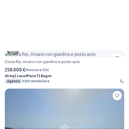
9
Costa Rei, trivano con giardino e posto auto
258.000 €
Muravera
(
CA
)
40 mq
3 Locali
Piano T
1 Bagno
Agenzia
K&R Immobiliare