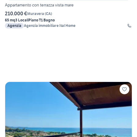
Appartamento con terrazza vista mare
210.000 €
Muravera
(
CA
)
65 mq
3 Locali
Piano T
1 Bagno
Agenzia
Agenzia immobiliare Ital Home