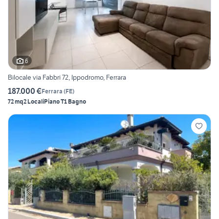
6
Bilocale via Fabbri 72, Ippodromo, Ferrara
187.000 €
Ferrara
(
FE
)
72 mq
2 Locali
Piano T
1 Bagno