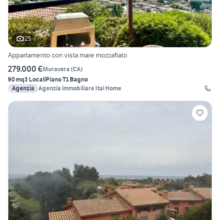
25
Appartamento con vista mare mozzafiato
279.000 €
Muravera
(
CA
)
90 mq
3 Locali
Piano T
1 Bagno
Agenzia
Agenzia immobiliare Ital Home