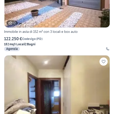
12
Immobile in asta di 152 m² con 3 locali e box auto
122.250 €
Codevigo
(
PD
)
152 mq
3 Locali
2 Bagni
Agenzia