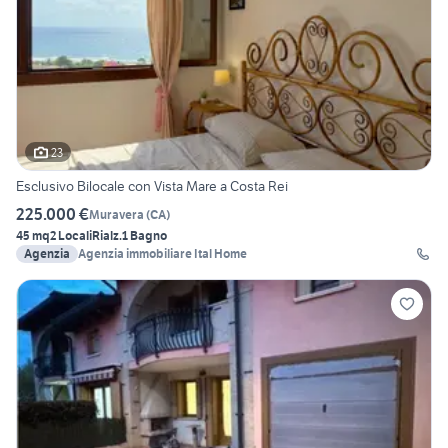
23
Esclusivo Bilocale con Vista Mare a Costa Rei
225.000 €
Muravera
(
CA
)
45 mq
2 Locali
Rialz.
1 Bagno
Agenzia
Agenzia immobiliare Ital Home