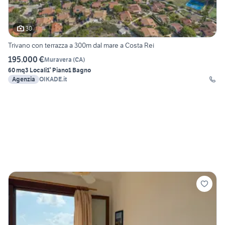
30
Trivano con terrazza a 300m dal mare a Costa Rei
195.000 €
Muravera
(
CA
)
60 mq
3 Locali
1° Piano
1 Bagno
Agenzia
OIKADE.it