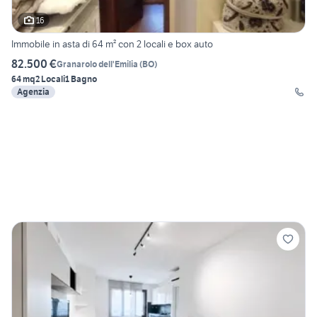
16
Immobile in asta di 64 m² con 2 locali e box auto
82.500 €
Granarolo dell'Emilia
(
BO
)
64 mq
2 Locali
1 Bagno
Agenzia