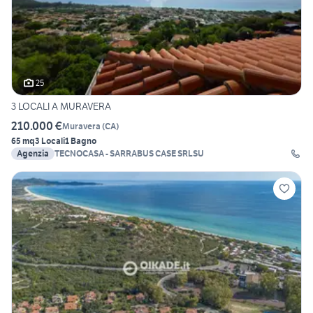
25
3 LOCALI A MURAVERA
210.000 €
Muravera
(
CA
)
65 mq
3 Locali
1 Bagno
Agenzia
TECNOCASA - SARRABUS CASE SRLSU