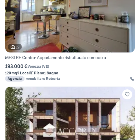
19
MESTRE Centro: Appartamento ristrutturato comodo a
193.000 €
Venezia
(
VE
)
120 mq
5 Locali
1° Piano
1 Bagno
Agenzia
Immobiliare Roberta