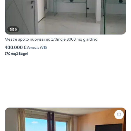
6
Mestre app.to nuovissimo 170mq e 8000 mq giardino
400.000 €
Venezia
(
VE
)
170 mq
2 Bagni