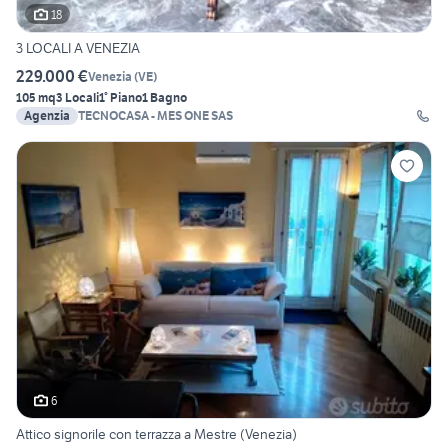
18
3 LOCALI A VENEZIA
229.000 €
Venezia
(
VE
)
105 mq
3 Locali
1° Piano
1 Bagno
Agenzia
TECNOCASA - MES ONE SAS
6
Attico signorile con terrazza a Mestre (Venezia)