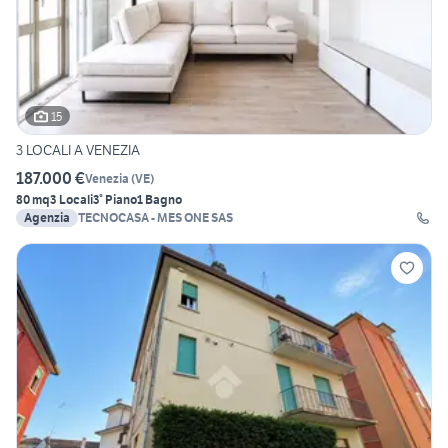
15
3 LOCALI A VENEZIA
187.000 €
Venezia
(
VE
)
80 mq
3 Locali
3° Piano
1 Bagno
Agenzia
TECNOCASA - MES ONE SAS