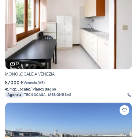
12
MONOLOCALE A VENEZIA
87.000 €
Venezia
(
VE
)
41 mq
1 Locale
1° Piano
1 Bagno
Agenzia
TECNOCASA - MES ONE SAS