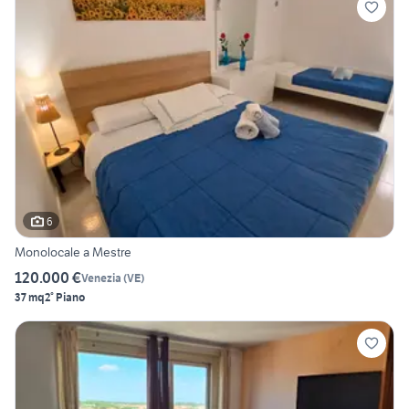
6
Monolocale a Mestre
120.000 €
Venezia
(
VE
)
37 mq
2° Piano