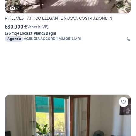
24
RIF.LLME5 - ATTICO ELEGANTE NUOVA COSTRUZIONE IN
680.000 €
Venezia
(
VE
)
195 mq
4 Locali
3° Piano
2 Bagni
Agenzia
AGENZIA ACCORDI IMMOBILIARI