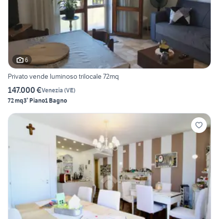
6
Privato vende luminoso trilocale 72mq
147.000 €
Venezia
(
VE
)
72 mq
3° Piano
1 Bagno