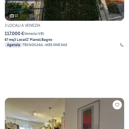
13
3 LOCALI A VENEZIA
117.000 €
Venezia
(
VE
)
67 mq
3 Locali
2° Piano
1 Bagno
Agenzia
TECNOCASA - MES ONE SAS