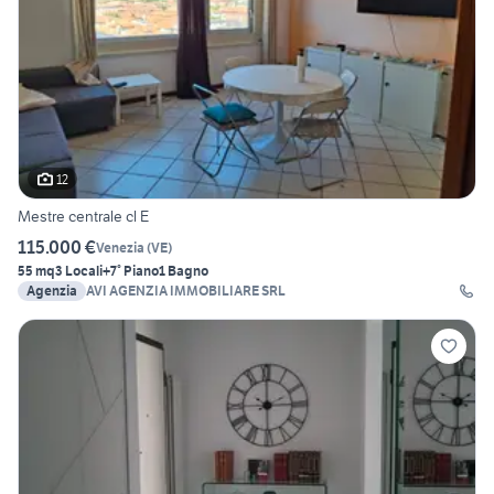
12
Mestre centrale cl E
115.000 €
Venezia
(
VE
)
55 mq
3 Locali
+7° Piano
1 Bagno
Agenzia
AVI AGENZIA IMMOBILIARE SRL