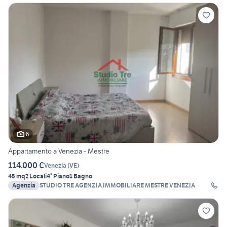
6
Appartamento a Venezia - Mestre
114.000 €
Venezia
(
VE
)
45 mq
2 Locali
4° Piano
1 Bagno
Agenzia
STUDIO TRE AGENZIA IMMOBILIARE MESTRE VENEZIA