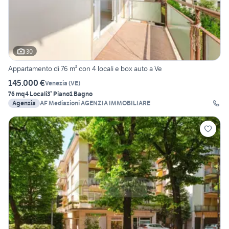
30
Appartamento di 76 m² con 4 locali e box auto a Ve
145.000 €
Venezia
(
VE
)
76 mq
4 Locali
3° Piano
1 Bagno
Agenzia
AF Mediazioni AGENZIA IMMOBILIARE