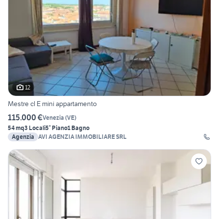
12
Mestre cl E mini appartamento
115.000 €
Venezia
(
VE
)
54 mq
3 Locali
5° Piano
1 Bagno
Agenzia
AVI AGENZIA IMMOBILIARE SRL