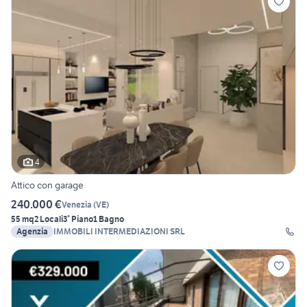
4
Attico con garage
240.000 €
Venezia
(
VE
)
55 mq
2 Locali
3° Piano
1 Bagno
Agenzia
IMMOBILI INTERMEDIAZIONI SRL