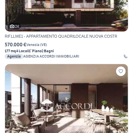
24
RIF.LLME1 - APPARTAMENTO QUADRILOCALE NUOVA COSTR
570.000 €
Venezia
(
VE
)
177 mq
4 Locali
1° Piano
2 Bagni
Agenzia
AGENZIA ACCORDI IMMOBILIARI