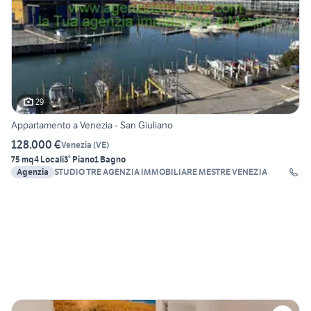
29
Appartamento a Venezia - San Giuliano
128.000 €
Venezia
(
VE
)
75 mq
4 Locali
3° Piano
1 Bagno
Agenzia
STUDIO TRE AGENZIA IMMOBILIARE MESTRE VENEZIA