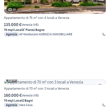
30
Appartamento di 76 m² con 4 locali a Venezia
135.000 €
Venezia
(
VE
)
76 mq
4 Locali
3° Piano
1 Bagno
Agenzia
AF Mediazioni AGENZIA IMMOBILIARE
19
Appartamento di 70 m² con 3 locali a Venezia
160.000 €
Venezia
(
VE
)
70 mq
3 Locali
2 Bagni
Agenzia
Idea Casa