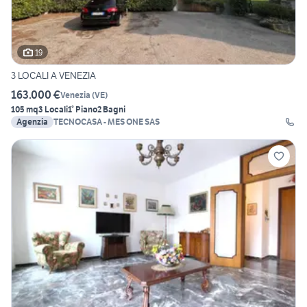
19
3 LOCALI A VENEZIA
163.000 €
Venezia
(
VE
)
105 mq
3 Locali
1° Piano
2 Bagni
Agenzia
TECNOCASA - MES ONE SAS