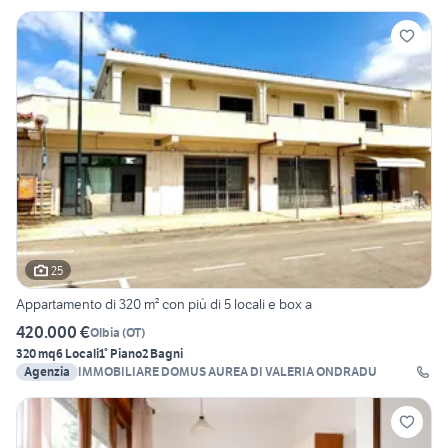
25
Appartamento di 320 m² con più di 5 locali e box a
420.000 €
Olbia
(
OT
)
320 mq
6 Locali
1° Piano
2 Bagni
Agenzia
IMMOBILIARE DOMUS AUREA DI VALERIA ONDRADU