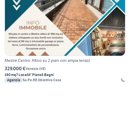
Mestre Centro: Attico su 2 piani con ampia terrazz
329.000 €
Venezia
(
VE
)
190 mq
7 Locali
4° Piano
3 Bagni
Agenzia
Sa.Pe.RE Obiettivo Casa