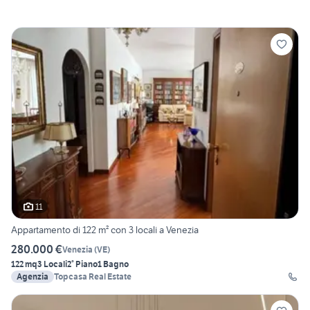
11
Appartamento di 122 m² con 3 locali a Venezia
280.000 €
Venezia
(
VE
)
122 mq
3 Locali
2° Piano
1 Bagno
Agenzia
Topcasa Real Estate