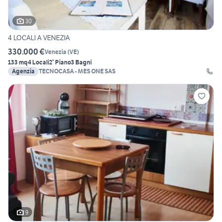
30
4 LOCALI A VENEZIA
330.000 €
Venezia
(
VE
)
133 mq
4 Locali
2° Piano
3 Bagni
Agenzia
TECNOCASA - MES ONE SAS
9