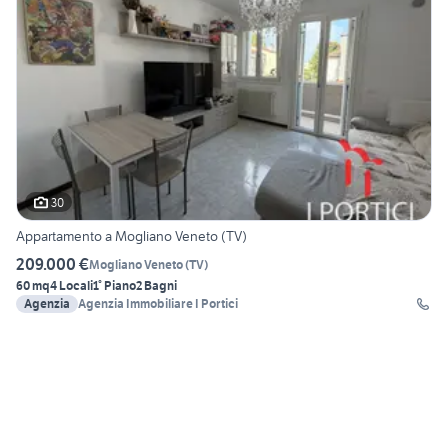
30
Appartamento a Mogliano Veneto (TV)
209.000 €
Mogliano Veneto
(
TV
)
60 mq
4 Locali
1° Piano
2 Bagni
Agenzia
Agenzia Immobiliare I Portici