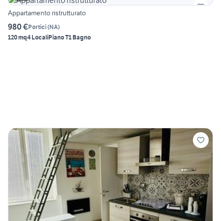
Appartamento ristrutturato
980 €
Portici
(
NA
)
120 mq
4 Locali
Piano T
1 Bagno