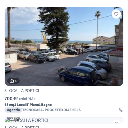
17
3 LOCALI A PORTICI
700 €
Portici
(
NA
)
65 mq
3 Locali
1° Piano
1 Bagno
Agenzia
TECNOCASA - PROGETTO DIAZ SRLS
15
3 LOCALI A PORTICI