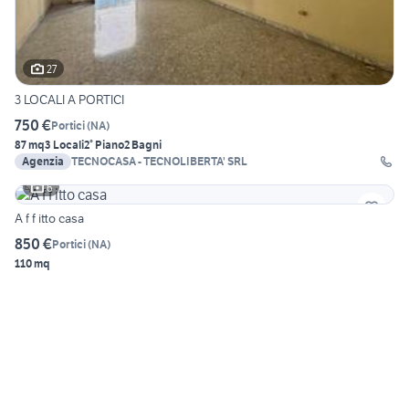
27
3 LOCALI A PORTICI
750 €
Portici
(
NA
)
87 mq
3 Locali
2° Piano
2 Bagni
Agenzia
TECNOCASA - TECNOLIBERTA' SRL
6
A f f itto casa
850 €
Portici
(
NA
)
110 mq