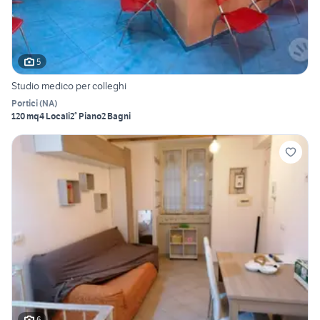
5
Studio medico per colleghi
Portici
(
NA
)
120 mq
4 Locali
2° Piano
2 Bagni
6