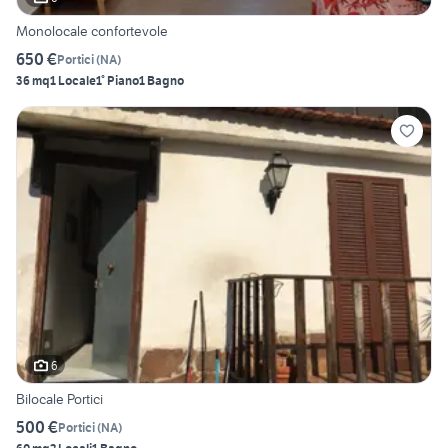
Monolocale confortevole
650 €
Portici
(
NA
)
36 mq
1 Locale
1° Piano
1 Bagno
6
Bilocale Portici
500 €
Portici
(
NA
)