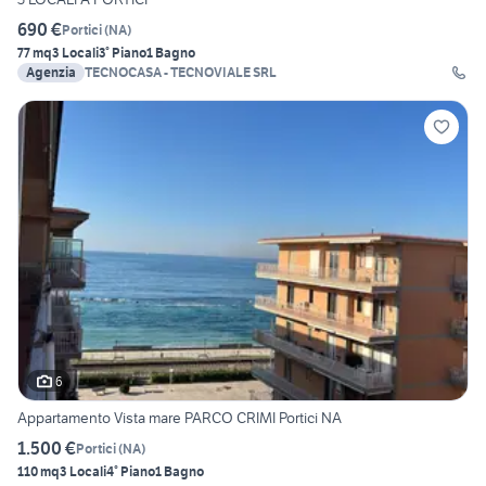
690 €
Portici
(
NA
)
77 mq
3 Locali
3° Piano
1 Bagno
Agenzia
TECNOCASA - TECNOVIALE SRL
6
Appartamento Vista mare PARCO CRIMI Portici NA
1.500 €
Portici
(
NA
)
110 mq
3 Locali
4° Piano
1 Bagno