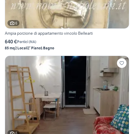
6
Ampia porzione di appartamento vincolo Bellearti
640 €
Portici
(
NA
)
85 mq
2 Locali
2° Piano
1 Bagno
6