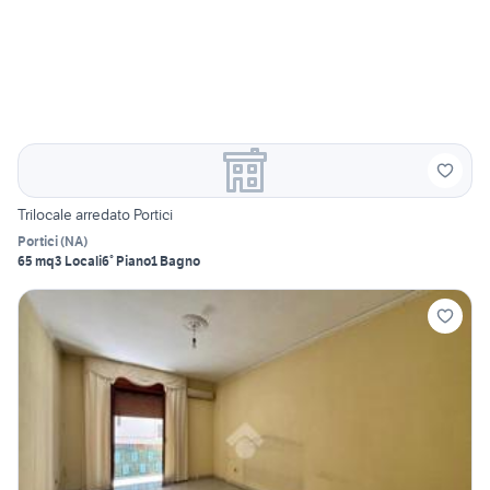
Trilocale arredato Portici
Portici
(
NA
)
65 mq
3 Locali
6° Piano
1 Bagno