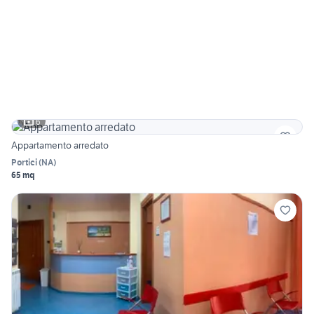
6
Appartamento arredato
Portici
(
NA
)
65 mq