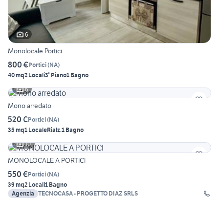
6
Monolocale Portici
800 €
Portici
(
NA
)
40 mq
2 Locali
3° Piano
1 Bagno
6
Mono arredato
520 €
Portici
(
NA
)
35 mq
1 Locale
Rialz.
1 Bagno
10
MONOLOCALE A PORTICI
550 €
Portici
(
NA
)
39 mq
2 Locali
1 Bagno
Agenzia
TECNOCASA - PROGETTO DIAZ SRLS