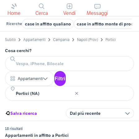
Home
Cerca
Vendi
Messaggi
case in affitto qualiano
case in affitto monte di procid
Ricerche
Subito
Appartamenti
Campania
Napoli (Prov)
Portici
Cosa cerchi?
Filtri
Appartamenti
Salva ricerca
Dal più recente
18 risultati
Appartamenti in affitto a Portici