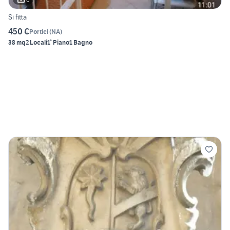
Si fitta
450 €
Portici
(
NA
)
38 mq
2 Locali
1° Piano
1 Bagno