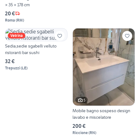
× 35 × 178 cm
20 €
Roma
(
RM
)
Vetrina
Sedia,sedie sgabelli velluto
ristoranti bar sushi
32 €
Trepuzzi
(
LE
)
5
Mobile bagno sospeso design
lavabo e miscelatore
200 €
Riccione
(
RN
)