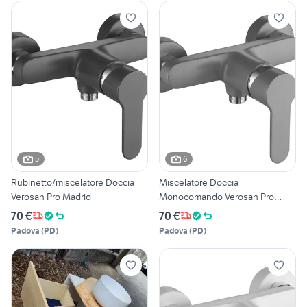
5
6
Rubinetto/miscelatore Doccia
Miscelatore Doccia
Verosan Pro Madrid
Monocomando Verosan Pro
Madrid
70 €
70 €
Padova
(
PD
)
Padova
(
PD
)