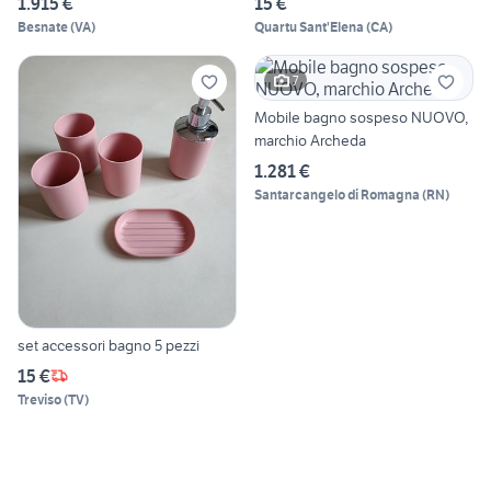
1.915 €
15 €
Besnate
(
VA
)
Quartu Sant'Elena
(
CA
)
7
Mobile bagno sospeso NUOVO,
marchio Archeda
1.281 €
Santarcangelo di Romagna
(
RN
)
set accessori bagno 5 pezzi
15 €
Treviso
(
TV
)