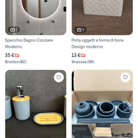
2
3
Specchio Bagno Circolare
Porta oggetti a forma di bora-
Moderno
Design moderno
35 €
13 €
Brunico
(
BZ
)
Siracusa
(
SR
)