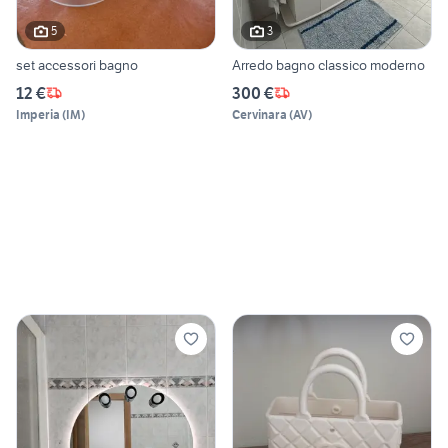
5
3
set accessori bagno
Arredo bagno classico moderno
12 €
300 €
Imperia
(
IM
)
Cervinara
(
AV
)