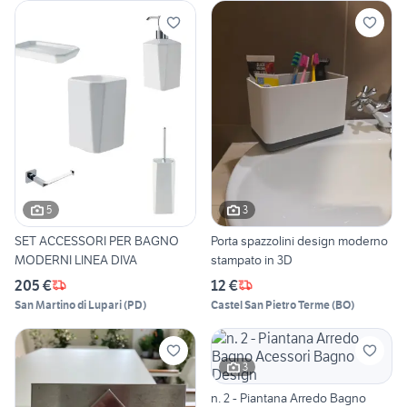
5
3
SET ACCESSORI PER BAGNO
Porta spazzolini design moderno
MODERNI LINEA DIVA
stampato in 3D
205 €
12 €
San Martino di Lupari
(
PD
)
Castel San Pietro Terme
(
BO
)
3
n. 2 - Piantana Arredo Bagno