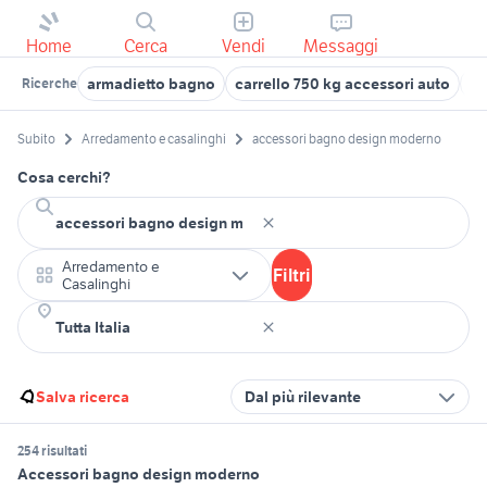
Home
Cerca
Vendi
Messaggi
armadietto bagno
carrello 750 kg accessori auto
ac
Ricerche
Subito
Arredamento e casalinghi
accessori bagno design moderno
Cosa cerchi?
Arredamento e
Filtri
Casalinghi
Salva ricerca
Dal più rilevante
254 risultati
Accessori bagno design moderno