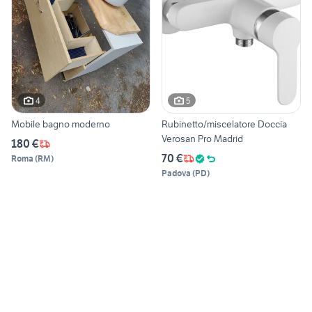
4
5
Mobile bagno moderno
Rubinetto/miscelatore Doccia
Verosan Pro Madrid
180 €
70 €
Roma
(
RM
)
Padova
(
PD
)