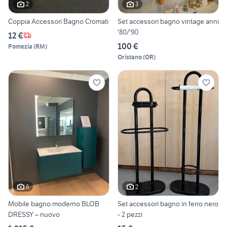
2
3
Coppia Accessori Bagno Cromati
Set accessori bagno vintage anni
'80/'90
12 €
100 €
Pomezia
(
RM
)
Oristano
(
OR
)
6
2
Mobile bagno moderno BLOB
Set accessori bagno in ferro nero
DRESSY – nuovo
- 2 pezzi