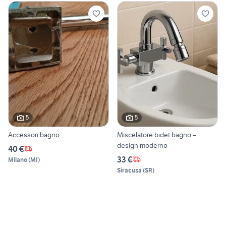
5
5
Accessori bagno
Miscelatore bidet bagno –
design moderno
40 €
33 €
Milano
(
MI
)
Siracusa
(
SR
)