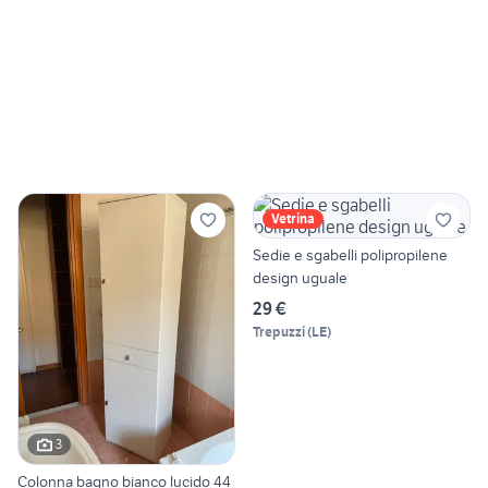
Vetrina
Sedie e sgabelli polipropilene
design uguale
29 €
Trepuzzi
(
LE
)
3
Colonna bagno bianco lucido 44