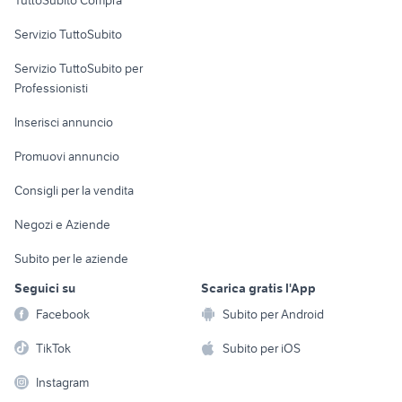
commerciali
Servizio TuttoSubito
elettronica
per la casa e la
sports e hobby
Servizio TuttoSubito per
persona
Informatica
Animali
Professionisti
Arredamento e
Console e
Accessori per
Casalinghi
Inserisci annuncio
Videogiochi
animali
Elettrodomestici
Promuovi annuncio
Audio/Video
Musica e Film
Giardino e Fai da te
Consigli per la vendita
Fotografia
Libri e Riviste
Abbigliamento e
Negozi e Aziende
Telefonia
Strumenti Musicali
Accessori
Subito per le aziende
Sports
Tutto per i bambini
Seguici su
Scarica gratis l'App
Biciclette
Facebook
Subito per Android
Collezionismo
TikTok
Subito per iOS
Instagram