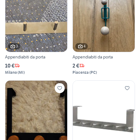
3
4
Appendiabiti da porta
Appendiabiti da porta
10 €
2 €
Milano
(
MI
)
Piacenza
(
PC
)