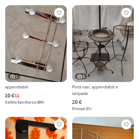
2
6
appendiabiti
Porta vasi, appendiabiti e
lampade
10 €
20 €
Cellino San Marco
(
BR
)
Firenze
(
FI
)