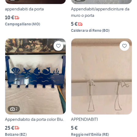
appendiabiti da porta
Appendiabiti/appendicinture da
muro o porta
10 €
5 €
Campogalliano
(
MO
)
Calderara di Reno
(
BO
)
2
Appendiabito da porta color Blu.
APPENDIABITI
25 €
5 €
Bolzano
(
BZ
)
Reggio nell'Emilia
(
RE
)