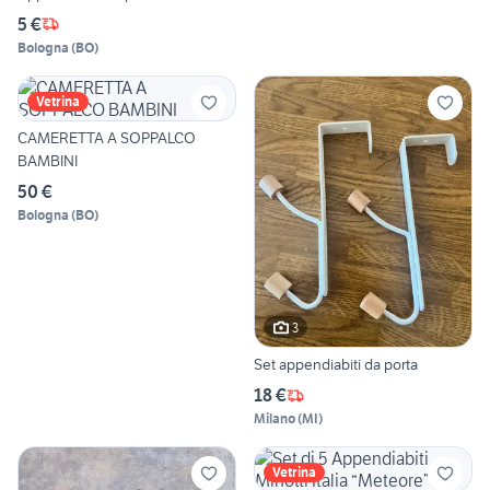
5 €
Bologna
(
BO
)
Vetrina
CAMERETTA A SOPPALCO
BAMBINI
50 €
Bologna
(
BO
)
3
Set appendiabiti da porta
18 €
Milano
(
MI
)
Vetrina