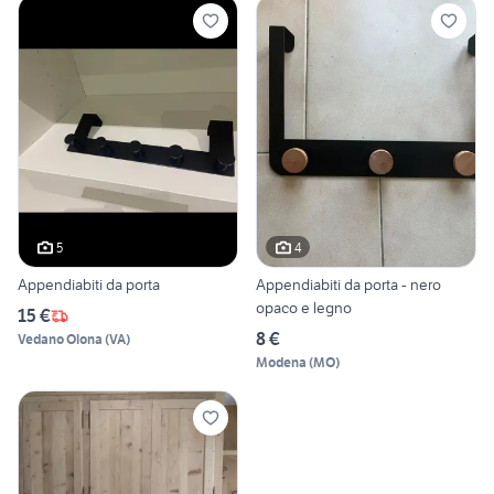
5
4
Appendiabiti da porta
Appendiabiti da porta - nero
opaco e legno
15 €
8 €
Vedano Olona
(
VA
)
Modena
(
MO
)