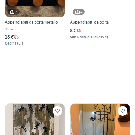
3
4
Appendiabiti da porta metallo
Appendiabiti da porta
nero
8 €
18 €
San Dona' di Piave
(
VE
)
Cecina
(
LI
)