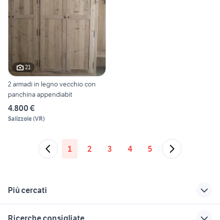
21
2 armadi in legno vecchio con
panchina appendiabit
4.800 €
Salizzole
(
VR
)
1
2
3
4
5
Più cercati
Correlati
Richerche simili
Suggerimenti
Ricerche consigliate