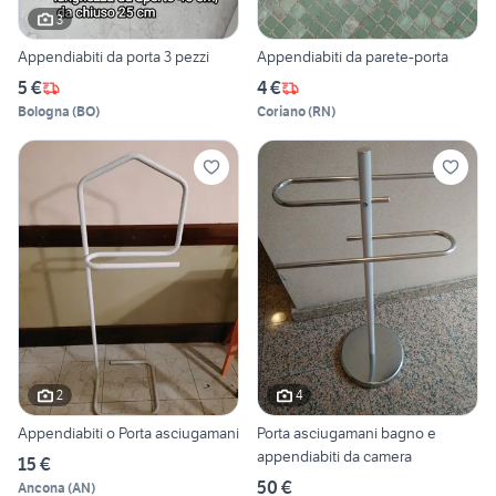
3
Appendiabiti da porta 3 pezzi
Appendiabiti da parete-porta
5 €
4 €
Bologna
(
BO
)
Coriano
(
RN
)
2
4
Appendiabiti o Porta asciugamani
Porta asciugamani bagno e
appendiabiti da camera
15 €
50 €
Ancona
(
AN
)