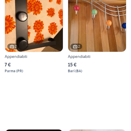
2
2
Appendiabiti
Appendiabiti
7 €
15 €
Parma
(
PR
)
Bari
(
BA
)