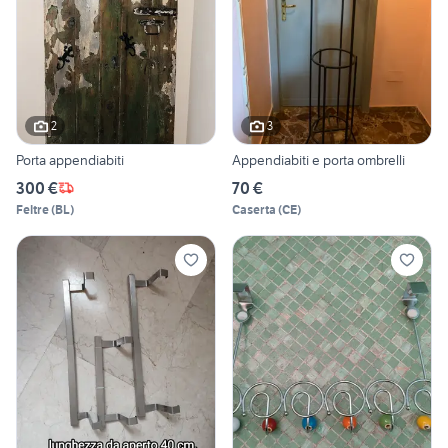
2
3
Porta appendiabiti
Appendiabiti e porta ombrelli
300 €
70 €
Feltre
(
BL
)
Caserta
(
CE
)