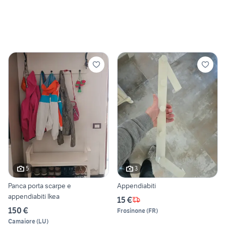
5
3
Panca porta scarpe e
Appendiabiti
appendiabiti Ikea
15 €
150 €
Frosinone
(
FR
)
Camaiore
(
LU
)