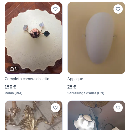
3
Completo camera da letto
Applique
150 €
25 €
Roma
(
RM
)
Serralunga d'Alba
(
CN
)