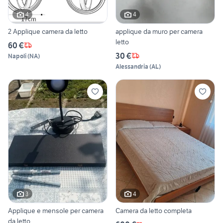
4
4
2 Applique camera da letto
applique da muro per camera
letto
60 €
30 €
Napoli
(
NA
)
Alessandria
(
AL
)
3
4
Applique e mensole per camera
Camera da letto completa
da letto