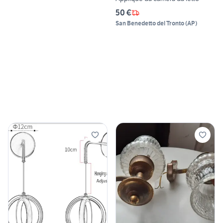
50 €
San Benedetto del Tronto
(
AP
)