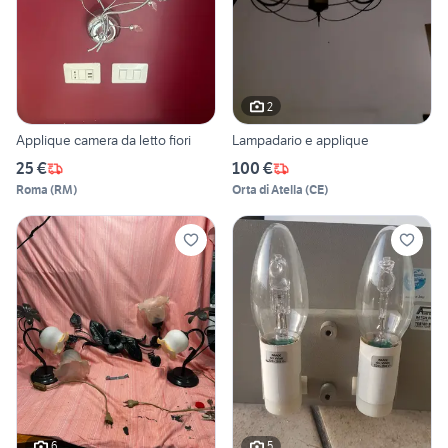
2
Applique camera da letto fiori
Lampadario e applique
25 €
100 €
Roma
(
RM
)
Orta di Atella
(
CE
)
6
5