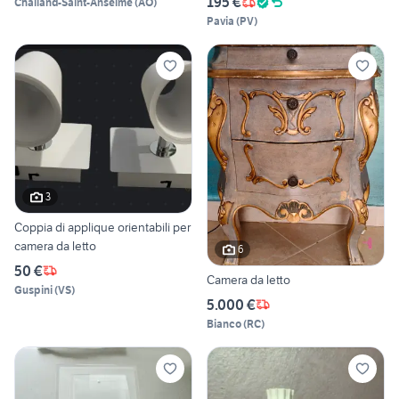
195 €
Challand-Saint-Anselme
(
AO
)
Pavia
(
PV
)
3
Coppia di applique orientabili per
camera da letto
6
50 €
Camera da letto
Guspini
(
VS
)
5.000 €
Bianco
(
RC
)