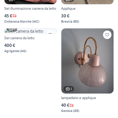
Set illuminazione camera da letto
Applique
45 €
30 €
Civitanova Marche
(
MC
)
Brescia
(
BS
)
6
Set camera da letto
400 €
Agrigento
(
AG
)
3
lampadario e applique
40 €
Genova
(
GE
)