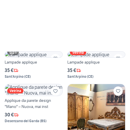
6
Vetrina
Lampade applique
Lampade applique
35 €
35 €
Sant'Arpino
(
CE
)
Sant'Arpino
(
CE
)
Vetrina
Applique da parete design
"Mano" – Nuova, mai inst
30 €
Desenzano del Garda
(
BS
)