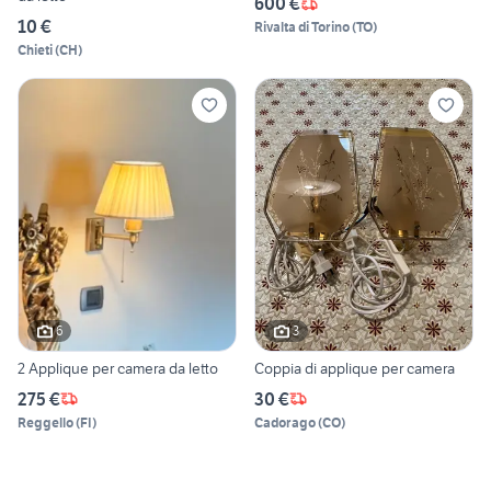
600 €
10 €
Rivalta di Torino
(
TO
)
Chieti
(
CH
)
6
3
2 Applique per camera da letto
Coppia di applique per camera
275 €
30 €
Reggello
(
FI
)
Cadorago
(
CO
)