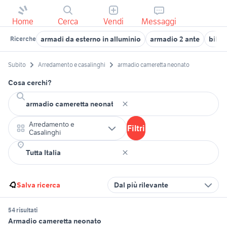
Home
Cerca
Vendi
Messaggi
armadi da esterno in alluminio
armadio 2 ante
bilan
Ricerche
Subito
Arredamento e casalinghi
armadio cameretta neonato
Cosa cerchi?
Arredamento e
Filtri
Casalinghi
Salva ricerca
Dal più rilevante
54 risultati
Armadio cameretta neonato