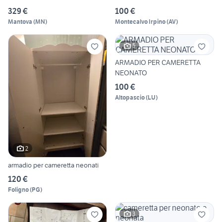
329 €
100 €
Mantova
(
MN
)
Montecalvo Irpino
(
AV
)
5
ARMADIO PER CAMERETTA
NEONATO
100 €
Altopascio
(
LU
)
2
armadio per cameretta neonati
120 €
Foligno
(
PG
)
3