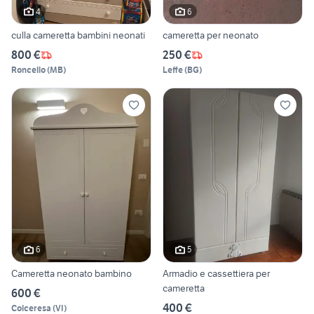
4
6
culla cameretta bambini neonati
cameretta per neonato
800 €
250 €
Roncello
(
MB
)
Leffe
(
BG
)
6
5
Cameretta neonato bambino
Armadio e cassettiera per
cameretta
600 €
400 €
Colceresa
(
VI
)