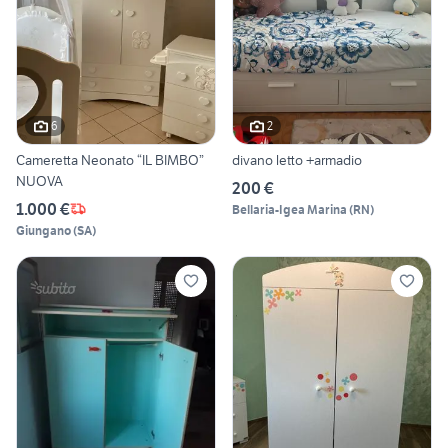
6
2
Cameretta Neonato “IL BIMBO”
divano letto +armadio
NUOVA
200 €
1.000 €
Bellaria-Igea Marina
(
RN
)
Giungano
(
SA
)