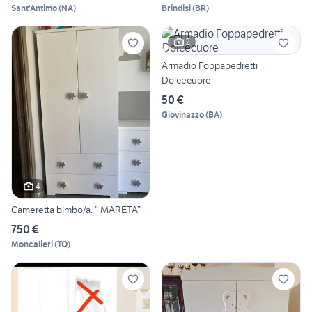
Sant'Antimo
(
NA
)
Brindisi
(
BR
)
2
Armadio Foppapedretti
Dolcecuore
50 €
Giovinazzo
(
BA
)
4
Cameretta bimbo/a. ” MARETA”
750 €
Moncalieri
(
TO
)