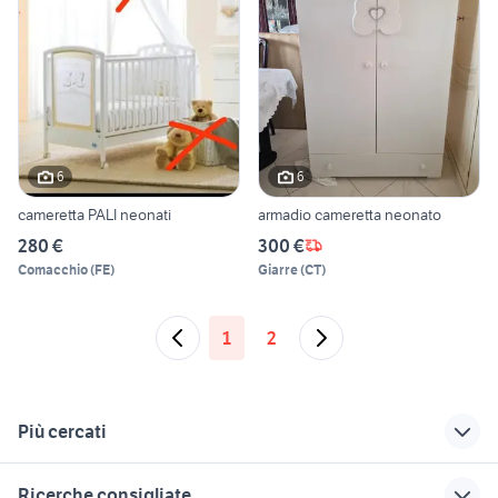
6
6
cameretta PALI neonati
armadio cameretta neonato
280 €
300 €
Comacchio
(
FE
)
Giarre
(
CT
)
1
2
Più cercati
Correlati
Richerche simili
Suggerimenti
Ricerche consigliate