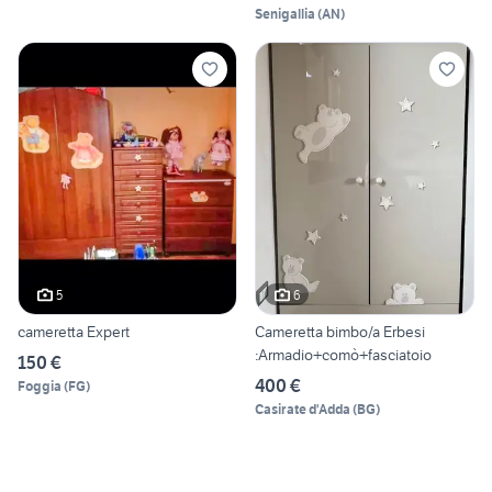
Senigallia
(
AN
)
5
6
cameretta Expert
Cameretta bimbo/a Erbesi
:Armadio+comò+fasciatoio
150 €
400 €
Foggia
(
FG
)
Casirate d'Adda
(
BG
)