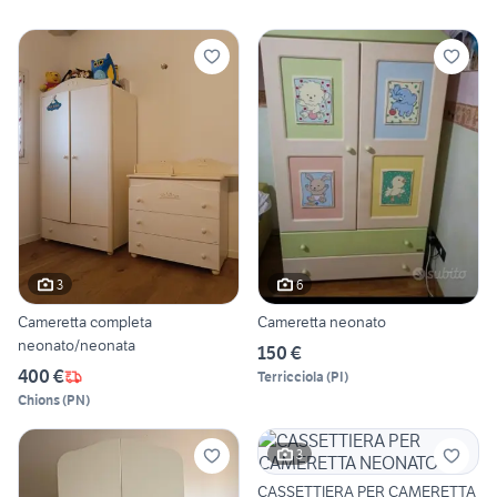
3
6
Cameretta completa
Cameretta neonato
neonato/neonata
150 €
400 €
Terricciola
(
PI
)
Chions
(
PN
)
3
CASSETTIERA PER CAMERETTA