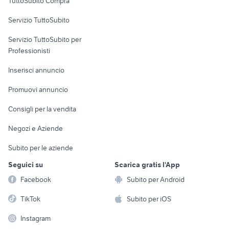
TuttoSubito Compra
commerciali
Servizio TuttoSubito
elettronica
per la casa e la
sports e hobby
Servizio TuttoSubito per
persona
Informatica
Animali
Professionisti
Arredamento e
Console e
Accessori per
Casalinghi
Inserisci annuncio
Videogiochi
animali
Elettrodomestici
Promuovi annuncio
Audio/Video
Musica e Film
Giardino e Fai da te
Consigli per la vendita
Fotografia
Libri e Riviste
Abbigliamento e
Negozi e Aziende
Telefonia
Strumenti Musicali
Accessori
Subito per le aziende
Sports
Tutto per i bambini
Seguici su
Scarica gratis l'App
Biciclette
Facebook
Subito per Android
Collezionismo
TikTok
Subito per iOS
Instagram