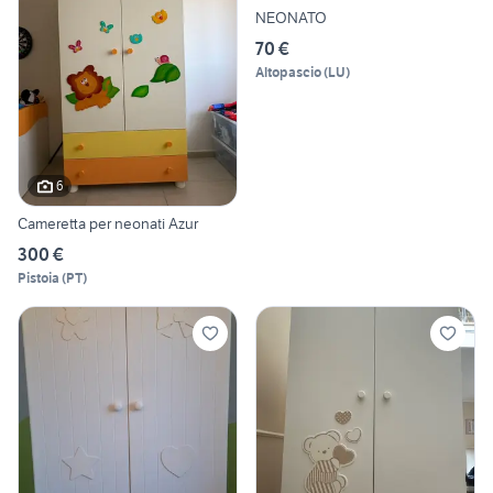
NEONATO
70 €
Altopascio
(
LU
)
6
Cameretta per neonati Azur
300 €
Pistoia
(
PT
)