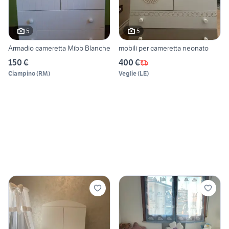
5
5
Armadio cameretta Mibb Blanche
mobili per cameretta neonato
150 €
400 €
Ciampino
(
RM
)
Veglie
(
LE
)