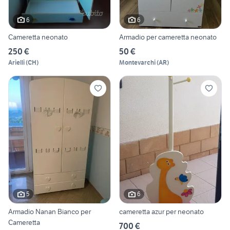
6
6
Cameretta neonato
Armadio per cameretta neonato
250 €
50 €
Arielli
(
CH
)
Montevarchi
(
AR
)
5
6
Armadio Nanan Bianco per
cameretta azur per neonato
Cameretta
700 €