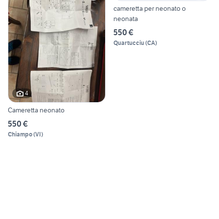
cameretta per neonato o
neonata
550 €
Quartucciu
(
CA
)
4
Cameretta neonato
550 €
Chiampo
(
VI
)