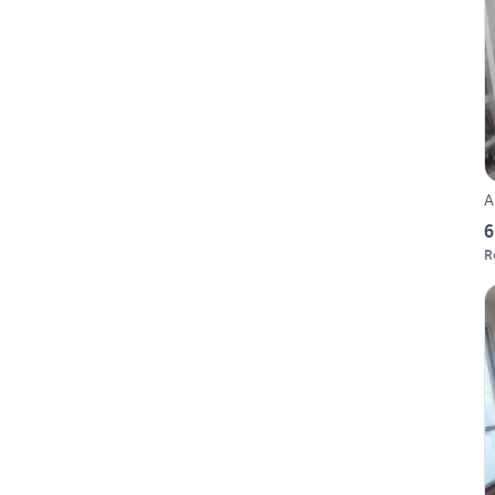
A
6
R