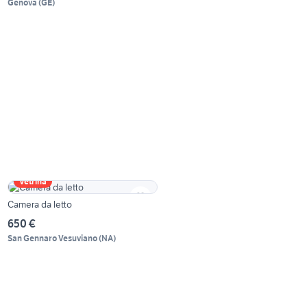
Genova
(
GE
)
Vetrina
Camera da letto
650 €
San Gennaro Vesuviano
(
NA
)