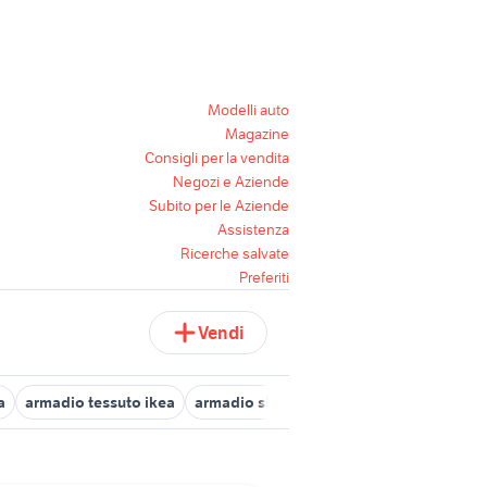
Modelli auto
Magazine
Consigli per la vendita
Negozi e Aziende
Subito per le Aziende
Assistenza
Ricerche salvate
Preferiti
Vendi
a
armadio tessuto ikea
armadio shabby
regalo armadio arre