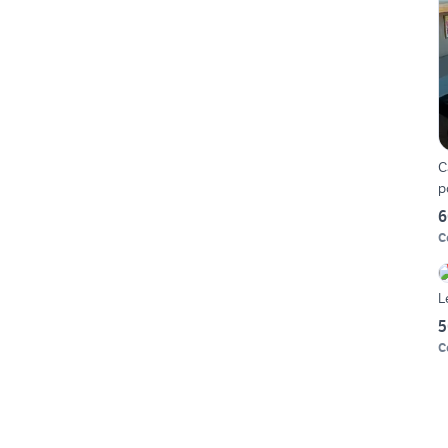
C
p
6
C
L
5
C