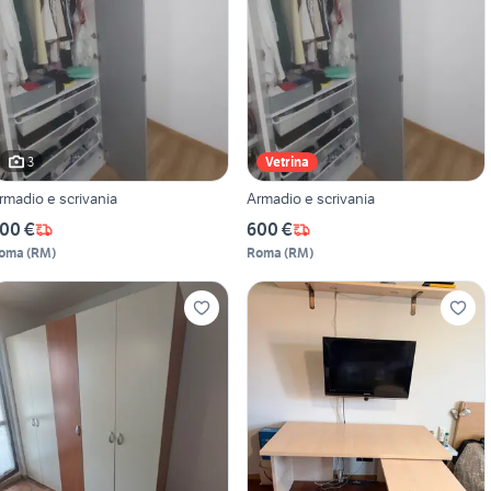
3
Vetrina
rmadio e scrivania
Armadio e scrivania
00 €
600 €
oma
(
RM
)
Roma
(
RM
)