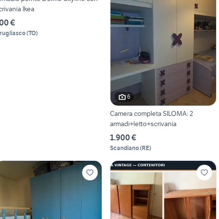
crivania Ikea
00 €
rugliasco
(
TO
)
6
Camera completa SILOMA: 2
armadi+letto+scrivania
1.900 €
Scandiano
(
RE
)