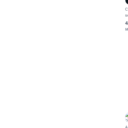
C
s
4
M
A