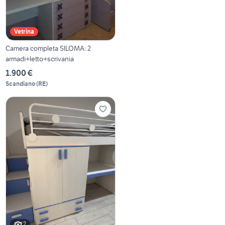
Vetrina
Camera completa SILOMA: 2
armadi+letto+scrivania
1.900 €
Scandiano
(
RE
)
2