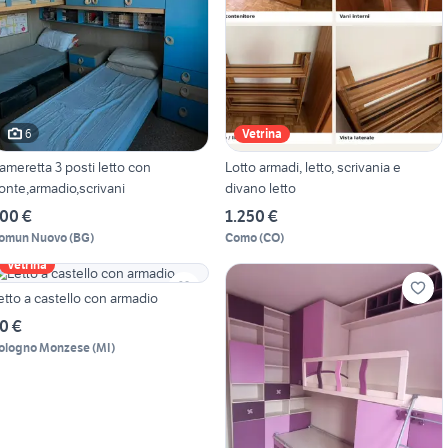
6
Vetrina
ameretta 3 posti letto con
Lotto armadi, letto, scrivania e
onte,armadio,scrivani
divano letto
00 €
1.250 €
omun Nuovo
(
BG
)
Como
(
CO
)
Vetrina
etto a castello con armadio
0 €
ologno Monzese
(
MI
)