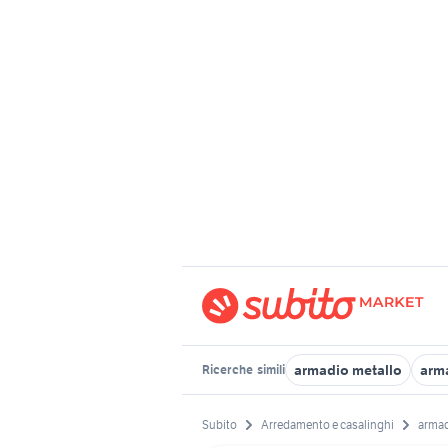
armadio metallo
arma
Ricerche
simili
Subito
Arredamento e casalinghi
armad