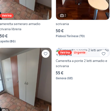
2
Vetrina
ameretta semeraro armadio
scrivania
crivania libreria
50 €
50 €
Piobesi Torinese
(
TO
)
apello
(
BG
)
Vetrina
Urgente
Cameretta a ponte 2 letti armadio e
scrivania
55 €
Genova
(
GE
)
6