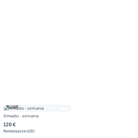
6
Armadio - scrivania
120 €
Remanzacco
(
UD
)