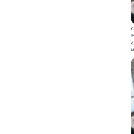
C
s
4
M