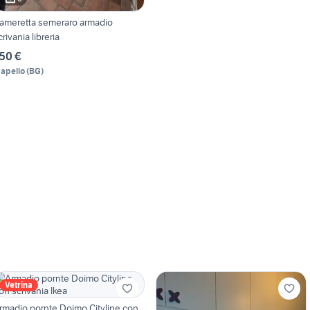
ameretta semeraro armadio
crivania libreria
50 €
apello
(
BG
)
Vetrina
rmadio pornte Doimo Cityline con