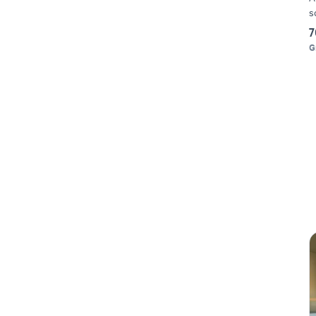
s
7
G