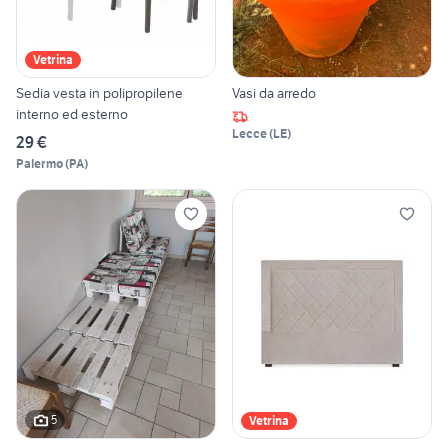
Vetrina
Sedia vesta in polipropilene
Vasi da arredo
interno ed esterno
Lecce
(
LE
)
29 €
Palermo
(
PA
)
5
Vetrina