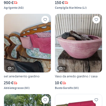
900 €
150 €
Agrigento
(
AG
)
Campiglia Marittima
(
LI
)
5
3
set arredamento giardino
Vaso da arredo giardino / casa
250 €
10 €
Abbiategrasso
(
MI
)
Busto Garolfo
(
MI
)