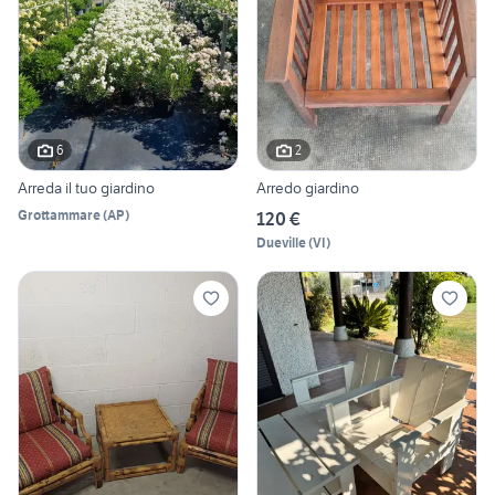
6
2
Arreda il tuo giardino
Arredo giardino
Grottammare
(
AP
)
120 €
Dueville
(
VI
)