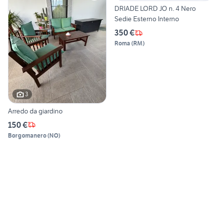
DRIADE LORD JO n. 4 Nero
Sedie Esterno Interno
350 €
Roma
(
RM
)
3
Arredo da giardino
150 €
Borgomanero
(
NO
)