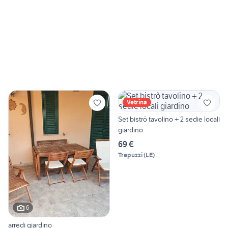
Vetrina
Set bistrò tavolino + 2 sedie locali
giardino
69 €
Trepuzzi
(
LE
)
6
arredi giardino