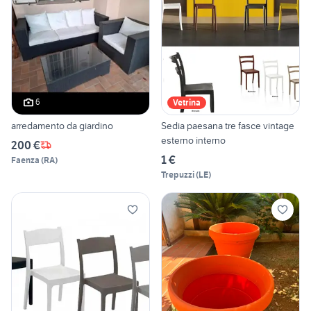
6
Vetrina
arredamento da giardino
Sedia paesana tre fasce vintage
esterno interno
200 €
1 €
Faenza
(
RA
)
Trepuzzi
(
LE
)