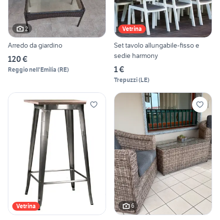
2
Vetrina
Arredo da giardino
Set tavolo allungabile-fisso e
sedie harmony
120 €
1 €
Reggio nell'Emilia
(
RE
)
Trepuzzi
(
LE
)
6
Vetrina