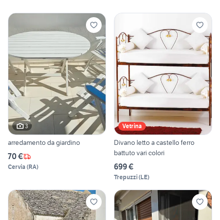
3
Vetrina
arredamento da giardino
Divano letto a castello ferro
battuto vari colori
70 €
699 €
Cervia
(
RA
)
Trepuzzi
(
LE
)