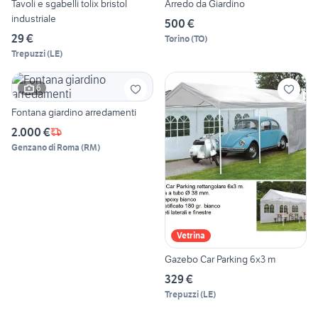
Tavoli e sgabelli tolix bristol
Arredo da Giardino
industriale
500 €
29 €
Torino
(
TO
)
Trepuzzi
(
LE
)
6
Fontana giardino arredamenti
2.000 €
Genzano di Roma
(
RM
)
Vetrina
Gazebo Car Parking 6x3 m
329 €
Trepuzzi
(
LE
)