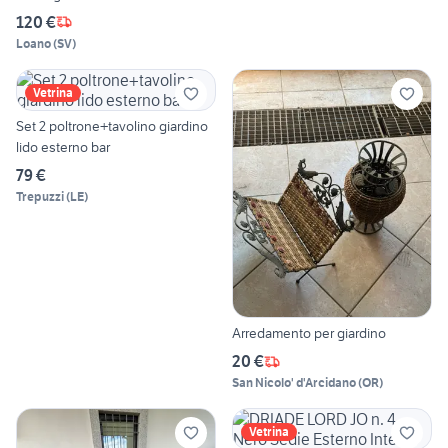
120 €
Loano
(
SV
)
Vetrina
Set 2 poltrone+tavolino giardino
lido esterno bar
79 €
Trepuzzi
(
LE
)
Arredamento per giardino
20 €
San Nicolo' d'Arcidano
(
OR
)
Vetrina