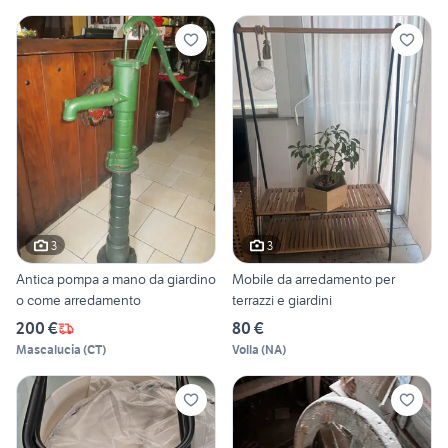
3
3
Antica pompa a mano da giardino
Mobile da arredamento per
o come arredamento
terrazzi e giardini
200 €
80 €
Mascalucia
(
CT
)
Volla
(
NA
)