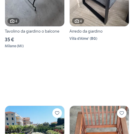
4
4
Tavolino da giardino o balcone
Arredo da giardino
Villa d'Alme'
(
BG
)
35 €
Milano
(
MI
)