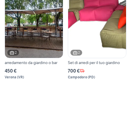
2
2
arredamento da giardino o bar
Set di arredi per il tuo giardino
450 €
700 €
Verona
(
VR
)
Campodoro
(
PD
)