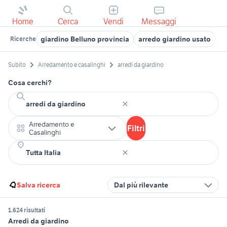
Home
Cerca
Vendi
Messaggi
giardino Belluno provincia
arredo giardino usato
gi
Ricerche
Subito
Arredamento e casalinghi
arredi da giardino
Cosa cerchi?
Arredamento e
Filtri
Casalinghi
Salva ricerca
Dal più rilevante
1.624 risultati
Arredi da giardino