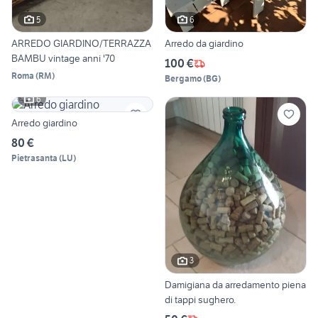
5
6
ARREDO GIARDINO/TERRAZZA
Arredo da giardino
BAMBU vintage anni '70
100 €
Roma
(
RM
)
Bergamo
(
BG
)
6
Arredo giardino
80 €
Pietrasanta
(
LU
)
3
Damigiana da arredamento piena
di tappi sughero.