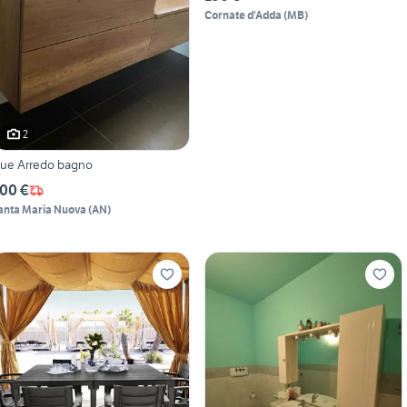
Cornate d'Adda
(
MB
)
2
ue Arredo bagno
00 €
anta Maria Nuova
(
AN
)