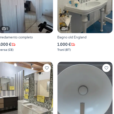
5
6
rredamento completo
Bagno old England
.000 €
1.000 €
versa
(
CE
)
Trani
(
BT
)