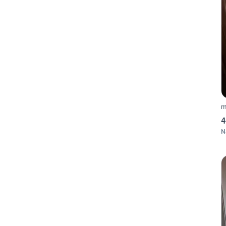
m
4
N