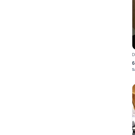
D
6
S