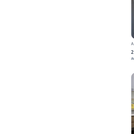
A
2
A