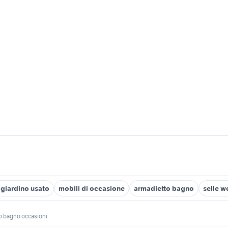
 giardino usato
mobili di occasione
armadietto bagno
selle w
o bagno occasioni