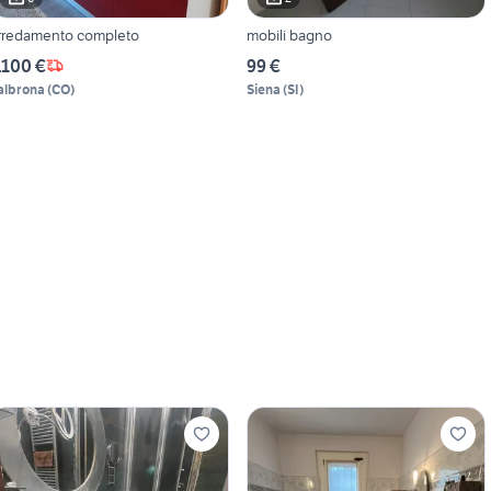
rredamento completo
mobili bagno
.100 €
99 €
albrona
(
CO
)
Siena
(
SI
)