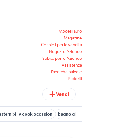
Modelli auto
Magazine
Consigli per la vendita
Negozi e Aziende
Subito per le Aziende
Assistenza
Ricerche salvate
Preferiti
Vendi
estern billy cook occasion
bagno giardino Piemonte
specchio b