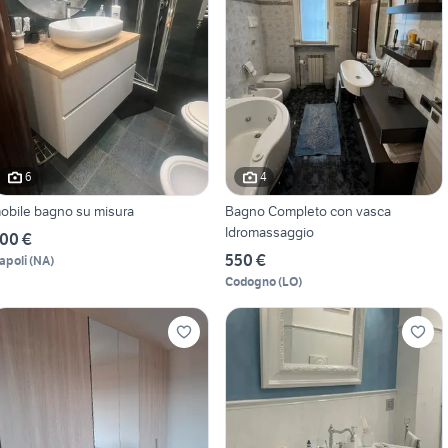
6
4
obile bagno su misura
Bagno Completo con vasca
Idromassaggio
00 €
550 €
apoli
(
NA
)
Codogno
(
LO
)