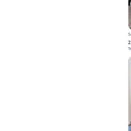
S
2
T