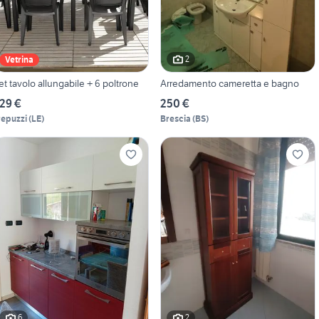
2
Vetrina
et tavolo allungabile + 6 poltrone
Arredamento cameretta e bagno
29 €
250 €
repuzzi
(
LE
)
Brescia
(
BS
)
6
2