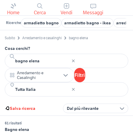
Home
Cerca
Vendi
Messaggi
armadietto bagno
armadietto bagno - ikea
arredo 
Ricerche
Subito
Arredamento e casalinghi
bagno elena
Cosa cerchi?
Arredamento e
Filtri
Casalinghi
Salva ricerca
Dal più rilevante
61 risultati
Bagno elena