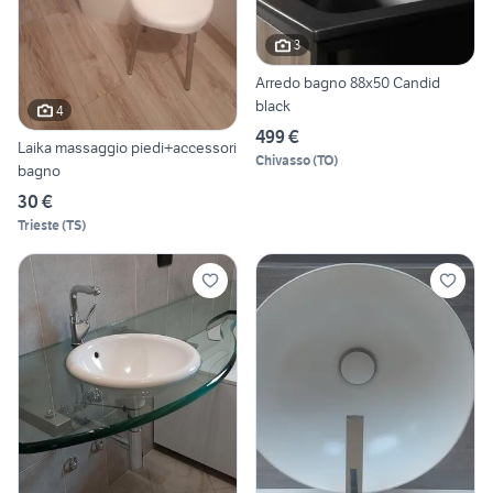
3
Arredo bagno 88x50 Candid
black
4
499 €
Laika massaggio piedi+accessori
Chivasso
(
TO
)
bagno
30 €
Trieste
(
TS
)