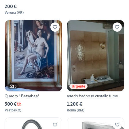
200 €
Verona
(
VR
)
6
Urgente
Quadro " Betsabea"
arredo bagno in cristallo fumé
500 €
1.200 €
Prato
(
PO
)
Roma
(
RM
)