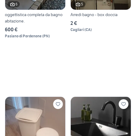
6
5
oggettistica completa da bagno
Arredi bagno - box doccia
abitazione.
2 €
600 €
Cagliari
(
CA
)
Pasiano di Pordenone
(
PN
)