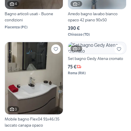
4
2
Bagno articoli usati - Buone
Arredo bagno lavabo bianco
condizioni
opaco 42 piano 90x50
Piacenza
(
PC
)
390 €
Chivasso
(
TO
)
3
Set bagno Gedy Atena cromato
75 €
Roma
(
RM
)
3
Mobile bagno Flex04 91x46/35
laccato canapa opaco