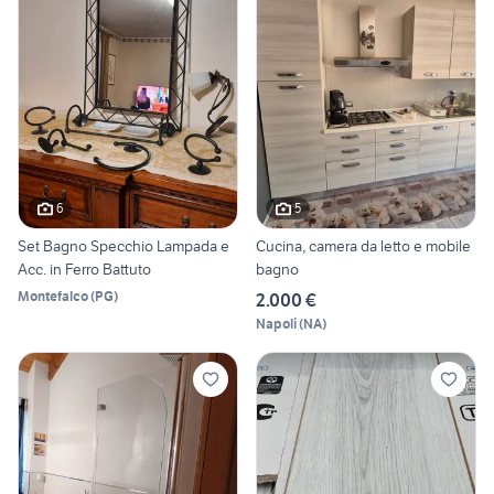
6
5
Set Bagno Specchio Lampada e
Cucina, camera da letto e mobile
Acc. in Ferro Battuto
bagno
Montefalco
(
PG
)
2.000 €
Napoli
(
NA
)