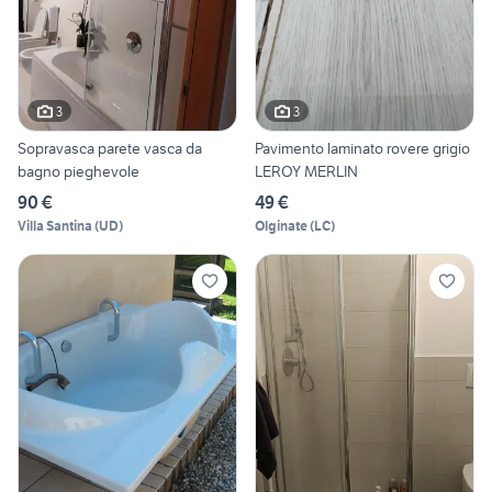
3
3
Sopravasca parete vasca da
Pavimento laminato rovere grigio
bagno pieghevole
LEROY MERLIN
90 €
49 €
Villa Santina
(
UD
)
Olginate
(
LC
)