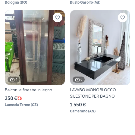
Bologna
(
BO
)
Busto Garolfo
(
MI
)
4
6
Balconi e finestre in legno
LAVABO MONOBLOCCO
SILESTONE PER BAGNO
250 €
1.550 €
Lamezia Terme
(
CZ
)
Camerano
(
AN
)