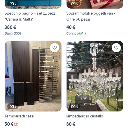
6
6
Specchio bagno + set 11 pezzi
Soprammobili e oggetti vari -
"Carrara & Matta"
Oltre 60 pezzi
380 €
40 €
Barni
(
CO
)
Corsico
(
MI
)
2
6
Termoarredi casa
lampadario in cristallo
50 €
80 €