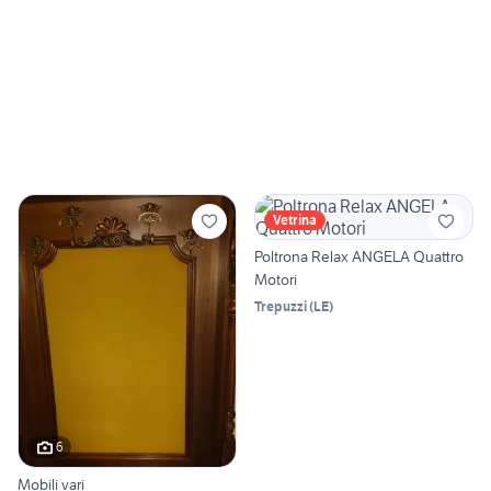
Vetrina
Poltrona Relax ANGELA Quattro
Motori
Trepuzzi
(
LE
)
6
Mobili vari