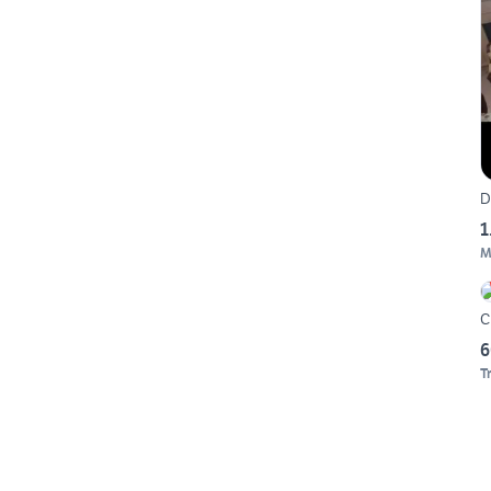
D
1
M
C
6
T