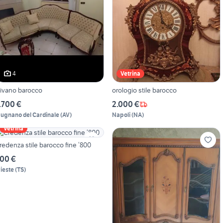
4
Vetrina
ivano barocco
orologio stile barocco
.700 €
2.000 €
ugnano del Cardinale
(
AV
)
Napoli
(
NA
)
Vetrina
redenza stile barocco fine ‘800
00 €
rieste
(
TS
)