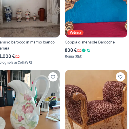
Vetrina
amino barocco in marmo bianco
Coppia di mensole Barocche
arrara
800 €
1.000 €
Roma
(
RM
)
olognola ai Colli
(
VR
)