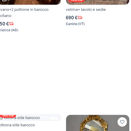
ivano+2 poltrone in barocco
vetrina+ tavolo e sedie
iciliano
690 €
50 €
Canino
(
VT
)
ciacca
(
AG
)
Vetrina
oltrona stile barocco