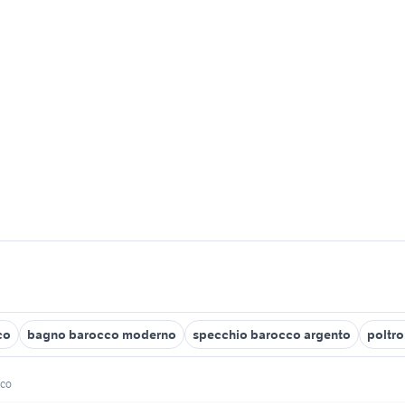
co
bagno barocco moderno
specchio barocco argento
poltr
cco