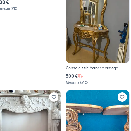
00 €
enezia
(
VE
)
Console stile barocco vintage
500 €
Messina
(
ME
)