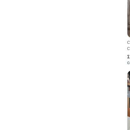
C
C
1
C