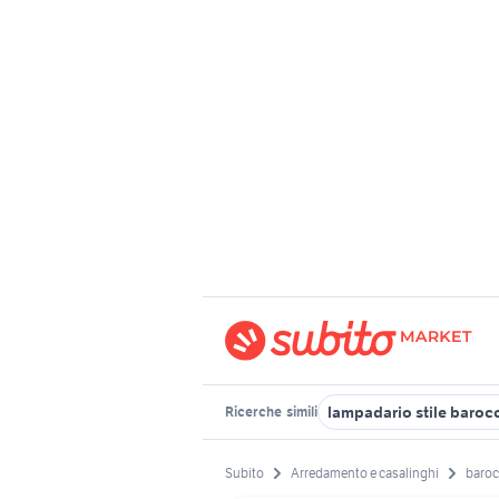
lampadario stile baroc
Ricerche
simili
Subito
Arredamento e casalinghi
baro