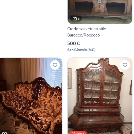
3
Credenza vetrina stile
Barocco/Roccocó
500 €
San Ginesio
(
MC
)
6
Vetrina