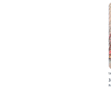
t
3
R