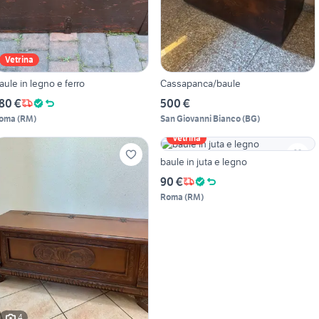
Vetrina
Baule in legno e ferro
Cassapanca/baule
80 €
500 €
oma
(
RM
)
San Giovanni Bianco
(
BG
)
Vetrina
baule in juta e legno
90 €
Roma
(
RM
)
4