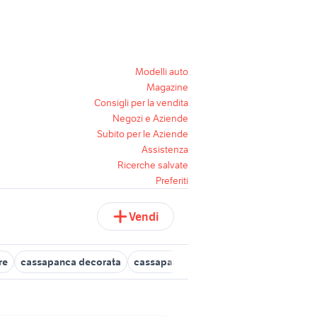
Modelli auto
Magazine
Consigli per la vendita
Negozi e Aziende
Subito per le Aziende
Assistenza
Ricerche salvate
Preferiti
Vendi
re
cassapanca decorata
cassapanca
cassapanca usata
cas