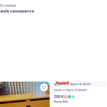
42 risultati
aule cassapanca
Vetrina
baule in legno di abete
200 €
Roma
(
RM
)