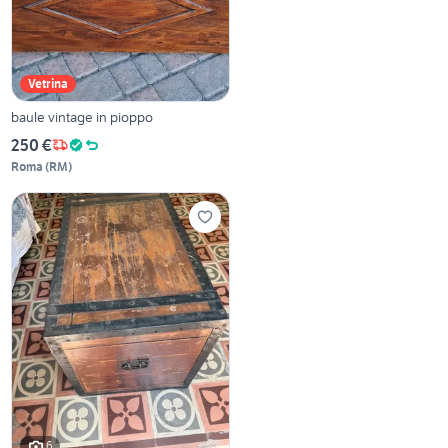
Vetrina
baule vintage in pioppo
250 €
Roma
(
RM
)
6