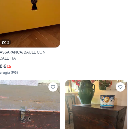
3
ASSAPANCA/BAULE CON
CALETTA
0 €
erugia
(
PG
)