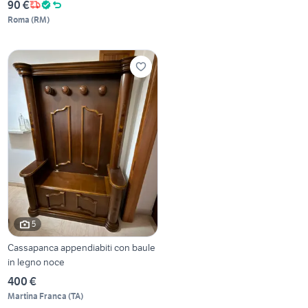
90 €
Roma
(
RM
)
5
Cassapanca appendiabiti con baule
in legno noce
400 €
Martina Franca
(
TA
)