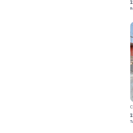
1
R
C
1
T