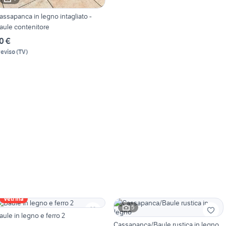
assapanca in legno intagliato -
aule contenitore
0 €
reviso
(
TV
)
Vetrina
5
aule in legno e ferro 2
Cassapanca/Baule rustica in legno