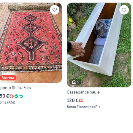
Vetrina
5
appeto Shiraz Fars
Cassapanca baule
50 €
120 €
oma
(
RM
)
Sesto Fiorentino
(
FI
)