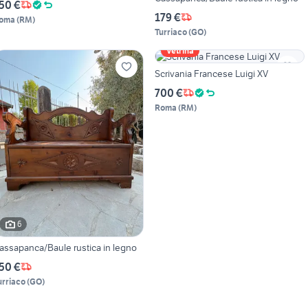
50 €
179 €
oma
(
RM
)
Turriaco
(
GO
)
Vetrina
Scrivania Francese Luigi XV
700 €
Roma
(
RM
)
6
assapanca/Baule rustica in legno
50 €
urriaco
(
GO
)