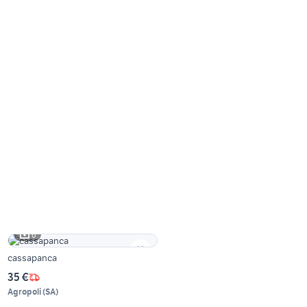
6
cassapanca
35 €
Agropoli
(
SA
)