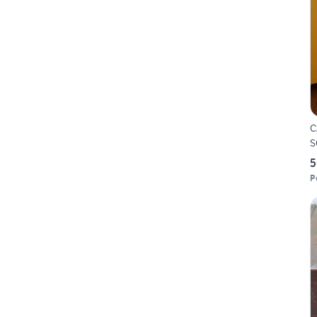
C
S
5
P