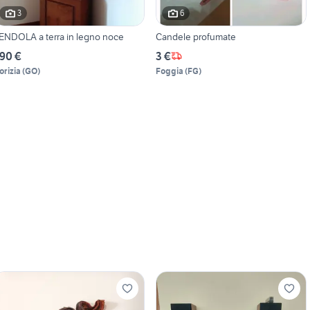
3
6
ENDOLA a terra in legno noce
Candele profumate
90 €
3 €
orizia
(
GO
)
Foggia
(
FG
)