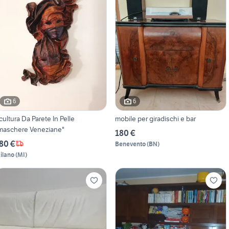
6
6
cultura Da Parete In Pelle
mobile per giradischi e bar
maschere Veneziane"
180 €
80 €
Benevento
(
BN
)
ilano
(
MI
)