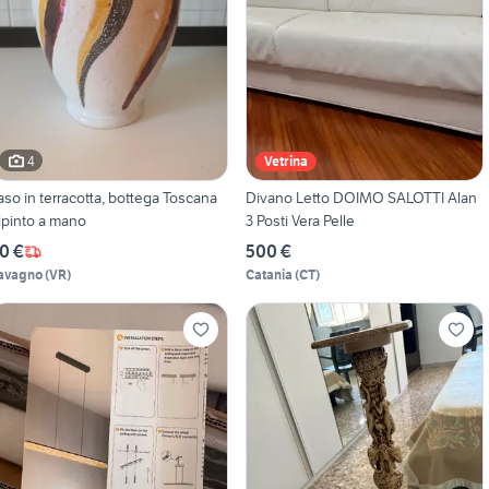
4
Vetrina
aso in terracotta, bottega Toscana
Divano Letto DOIMO SALOTTI Alan
ipinto a mano
3 Posti Vera Pelle
0 €
500 €
avagno
(
VR
)
Catania
(
CT
)