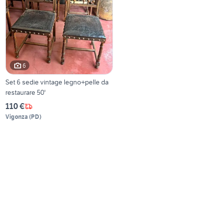
6
Set 6 sedie vintage legno+pelle da
restaurare 50'
110 €
Vigonza
(
PD
)