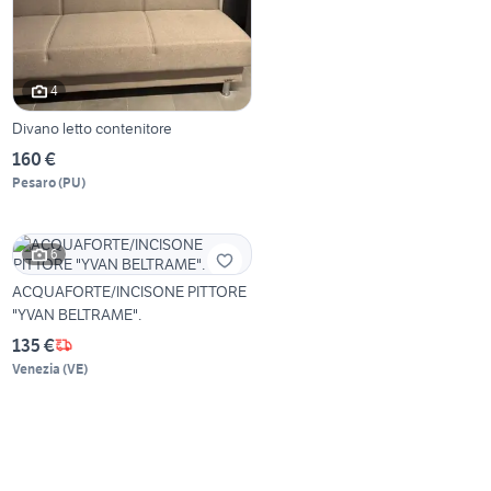
4
Divano letto contenitore
160 €
Pesaro
(
PU
)
6
ACQUAFORTE/INCISONE PITTORE
"YVAN BELTRAME".
135 €
Venezia
(
VE
)