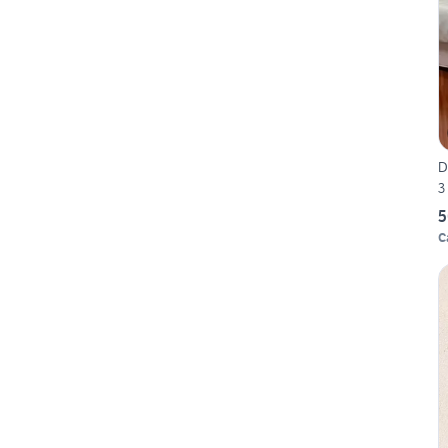
D
3
5
C