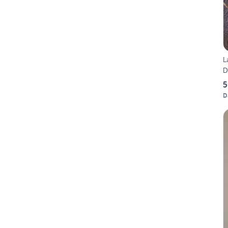
L
D
5
D