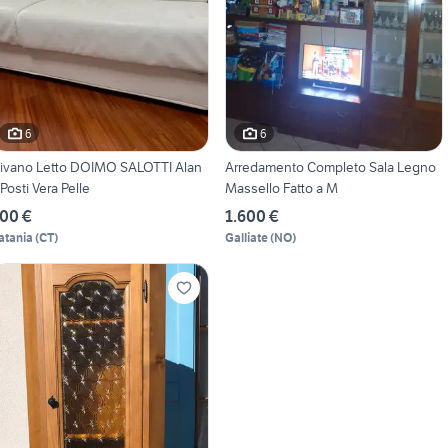
6
6
ivano Letto DOIMO SALOTTI Alan
Arredamento Completo Sala Legno
 Posti Vera Pelle
Massello Fatto a M
00 €
1.600 €
atania
(
CT
)
Galliate
(
NO
)