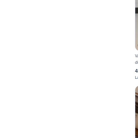
V
d
4
L