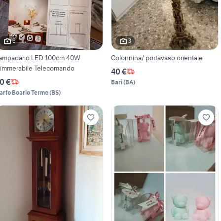
6
3
ampadario LED 100cm 40W
Colonnina/ portavaso orientale
immerabile Telecomando
40 €
0 €
Bari
(
BA
)
arfo Boario Terme
(
BS
)