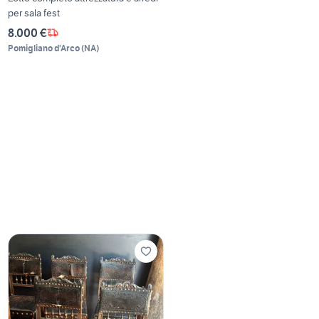
per sala fest
8.000 €
Pomigliano d'Arco
(
NA
)