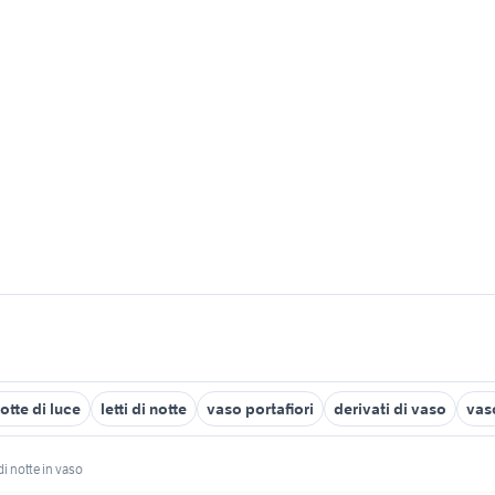
otte di luce
letti di notte
vaso portafiori
derivati di vaso
vas
di notte in vaso