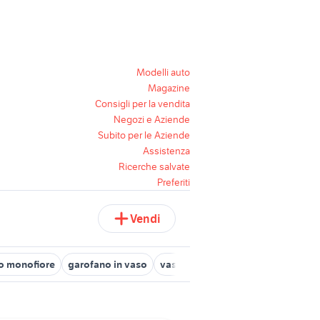
Modelli auto
Magazine
Consigli per la vendita
Negozi e Aziende
Subito per le Aziende
Assistenza
Ricerche salvate
Preferiti
Vendi
o monofiore
garofano in vaso
vaso rettangolare
vaso turches