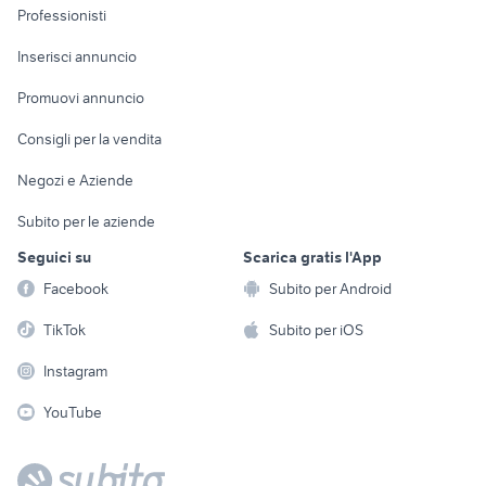
Informatica
Animali
Professionisti
Arredamento e
Console e
Accessori per
Casalinghi
Inserisci annuncio
Videogiochi
animali
Elettrodomestici
Promuovi annuncio
Audio/Video
Musica e Film
Giardino e Fai da te
Consigli per la vendita
Fotografia
Libri e Riviste
Abbigliamento e
Negozi e Aziende
Telefonia
Strumenti Musicali
Accessori
Subito per le aziende
Sports
Tutto per i bambini
Seguici su
Scarica gratis l'App
Biciclette
Facebook
Subito per Android
Collezionismo
TikTok
Subito per iOS
Instagram
YouTube