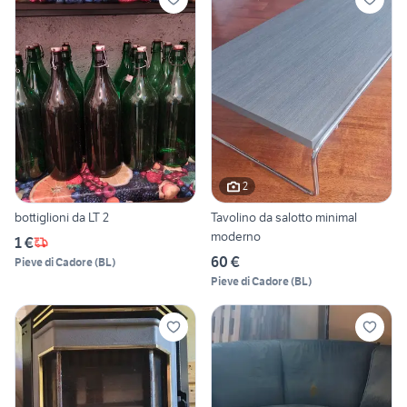
2
bottiglioni da LT 2
Tavolino da salotto minimal
moderno
1 €
60 €
Pieve di Cadore
(
BL
)
Pieve di Cadore
(
BL
)