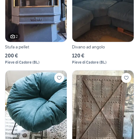
2
Stufa a pellet
Divano ad angolo
200 €
120 €
Pieve di Cadore
(
BL
)
Pieve di Cadore
(
BL
)