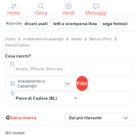
Home
Cerca
Vendi
Messaggi
divani usati
letti a scomparsa ikea
sega festool
c
Ricerche
Subito
Arredamento e casalinghi
Veneto
Belluno (Prov)
Pieve di Cadore
Cosa cerchi?
Arredamento e
Filtri
Casalinghi
Salva ricerca
Dal più rilevante
153 risultati