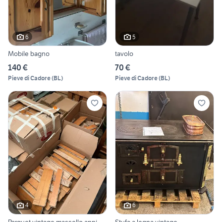
6
5
Mobile bagno
tavolo
140 €
70 €
Pieve di Cadore
(
BL
)
Pieve di Cadore
(
BL
)
4
6
Parquet vintage massello anni
Stufa a legna vintage