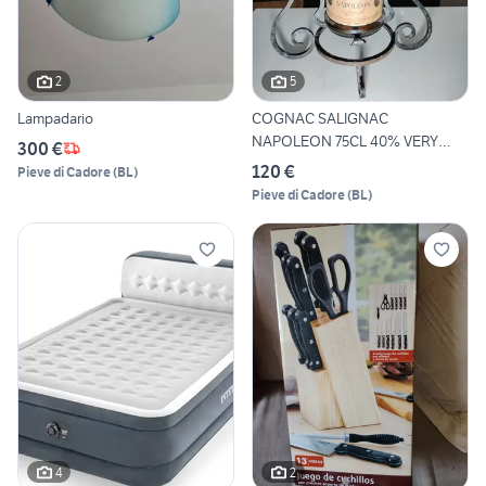
2
5
Lampadario
COGNAC SALIGNAC
NAPOLEON 75CL 40% VERY
300 €
OLD BOTTLE
120 €
Pieve di Cadore
(
BL
)
Pieve di Cadore
(
BL
)
4
2