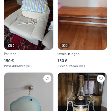
5
3
Poltrone
tavolo in legno
150 €
150 €
Pieve di Cadore
(
BL
)
Pieve di Cadore
(
BL
)