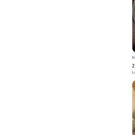
b
2
L