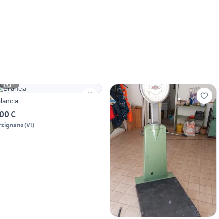
2
ilancia
00 €
rzignano
(
VI
)