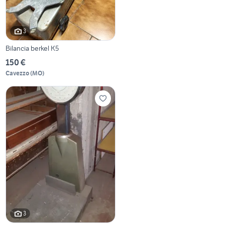
3
Bilancia berkel K5
150 €
Cavezzo
(
MO
)
3