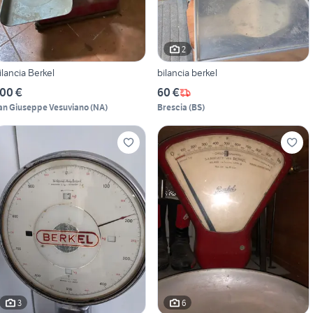
2
ilancia Berkel
bilancia berkel
00 €
60 €
an Giuseppe Vesuviano
(
NA
)
Brescia
(
BS
)
3
6