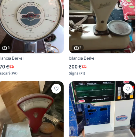
6
2
ilancia Berkel
bilancia Berkel
70 €
200 €
ascari
(
PA
)
Signa
(
FI
)