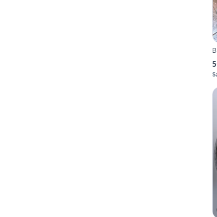
B
5
S