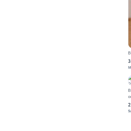
B
3
M
B
o
2
S