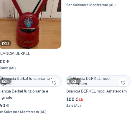
San Salvatore Monferrato
(
AL
)
3
ILANCIA BERKEL
00 €
ilano
(
MI
)
6
6
ilancia Berkel funzionante e
Bilancia BERKEL mod. Amsterdam
riginale
100 €
50 €
Sale
(
AL
)
an Salvatore Monferrato
(
AL
)