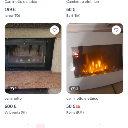
Caminetto elettrico
Caminetto elettrico
199 €
60 €
Ivrea
(
TO
)
Bari
(
BA
)
2
3
caminetto
caminetto elettrico
600 €
50 €
Valbrenta
(
VI
)
Roma
(
RM
)