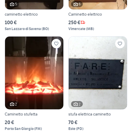
5
6
caminetto elettrico
Caminetto elettrico
100 €
250 €
San Lazzaro di Savena
(
BO
)
Vimercate
(
MB
)
2
2
Caminetto stufetta
stufa elettrica caminetto
20 €
70 €
Porto San Giorgio
(
FM
)
Este
(
PD
)