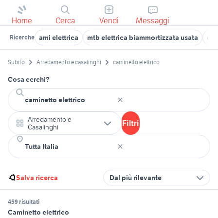
Home
Cerca
Vendi
Messaggi
ami elettrica
mtb elettrica biammortizzata usata
cam
Ricerche
Subito
Arredamento e casalinghi
caminetto elettrico
Cosa cerchi?
Arredamento e
Filtri
Casalinghi
Salva ricerca
Dal più rilevante
459 risultati
Caminetto elettrico