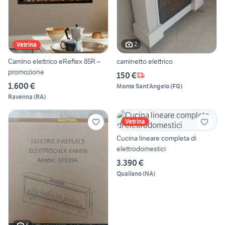
2
Vetrina
Camino elettrico eReflex 85R –
caminetto elettrico
promozione
150 €
1.600 €
Monte Sant'Angelo
(
FG
)
Ravenna
(
RA
)
Vetrina
Cucina lineare completa di
elettrodomestici
3.390 €
Qualiano
(
NA
)