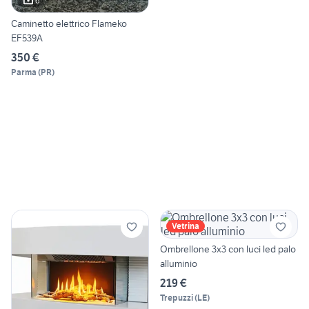
6
Caminetto elettrico Flameko
EF539A
350 €
Parma
(
PR
)
Vetrina
Ombrellone 3x3 con luci led palo
alluminio
219 €
Trepuzzi
(
LE
)