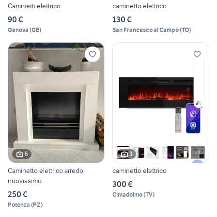
Caminetti elettrico
caminetto elettrico
90 €
130 €
Genova
(
GE
)
San Francesco al Campo
(
TO
)
6
3
Caminetto elettrico arredo
caminetto elettrico
nuovissimo
300 €
250 €
Cimadolmo
(
TV
)
Potenza
(
PZ
)