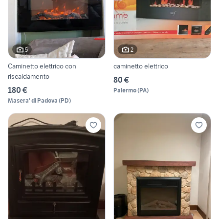
5
2
Caminetto elettrico con
caminetto elettrico
riscaldamento
80 €
180 €
Palermo
(
PA
)
Masera' di Padova
(
PD
)