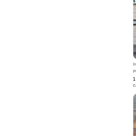
I
p
1
C