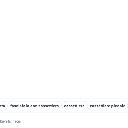
ata
fasciatoio con cassettiera
cassettiere
cassettiere piccole
ttiere farmacia