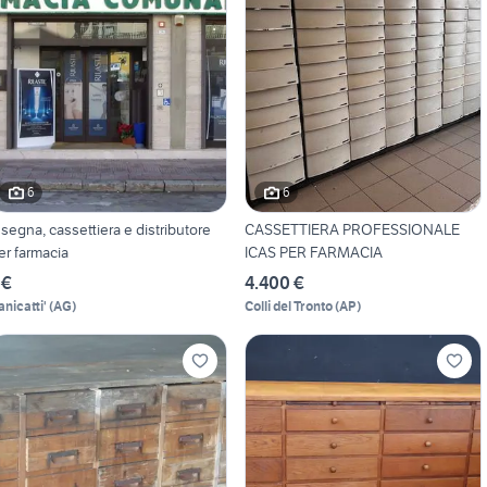
6
6
nsegna, cassettiera e distributore
CASSETTIERA PROFESSIONALE
er farmacia
ICAS PER FARMACIA
 €
4.400 €
anicatti'
(
AG
)
Colli del Tronto
(
AP
)