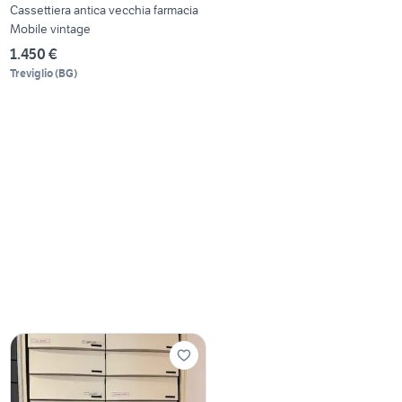
Cassettiera antica vecchia farmacia
Mobile vintage
1.450 €
Treviglio
(
BG
)