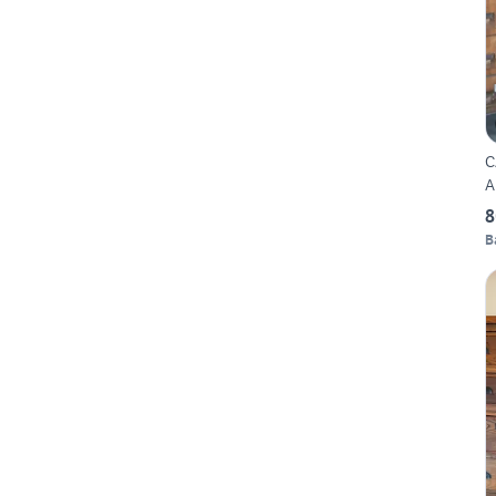
C
A
8
B