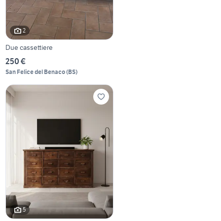
2
Due cassettiere
250 €
San Felice del Benaco
(
BS
)
5