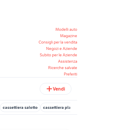
Modelli auto
Magazine
Consigli per la vendita
Negozi e Aziende
Subito per le Aziende
Assistenza
Ricerche salvate
Preferiti
Vendi
cassettiera salotto
cassettiera plastica
cassettiere malm
mob