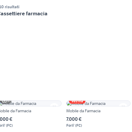
10 risultati
assettiere farmacia
6
Vetrina
obile da Farmacia
Mobile da Farmacia
.000 €
7.000 €
rli'
(
FC
)
Forli'
(
FC
)