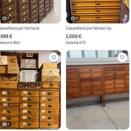
5
6
assettiera per farmacia
Cassettiera per farmaci isy
.999 €
1.000 €
ltamura
(
BA
)
Catania
(
CT
)
4