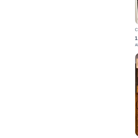
C
1
A