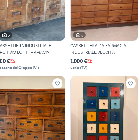
6
6
ASSETTIERA INDUSTRIALE
CASSETTIERA DA FARMACIA
RCHIVIO LOFT FARMACIA
INDUSTRIALE VECCHIA
00 €
1.000 €
assano del Grappa
(
VI
)
Loria
(
TV
)