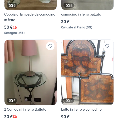
5
5
Coppia di lampade da comodino
comodino in ferro battuto
in ferro
30 €
50 €
Cividate al Piano
(
BG
)
Seregno
(
MB
)
4
5
2 Comodini in ferro Battuto
Letto in Ferro e comodino
30 €
90 €