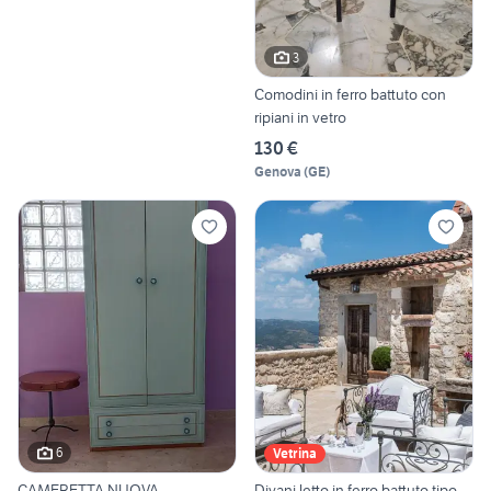
3
Comodini in ferro battuto con
ripiani in vetro
130 €
Genova
(
GE
)
6
Vetrina
CAMERETTA NUOVA
Divani letto in ferro battuto tipo