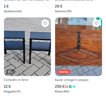
1 €
20 €
Qualiano
(
NA
)
Soncino
(
CR
)
2
Vetrina
Comodini in ferro
baule vintage in pioppo
12 €
250 €
Reggello
(
FI
)
Roma
(
RM
)