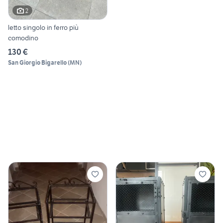
2
letto singolo in ferro più
comodino
130 €
San Giorgio Bigarello
(
MN
)