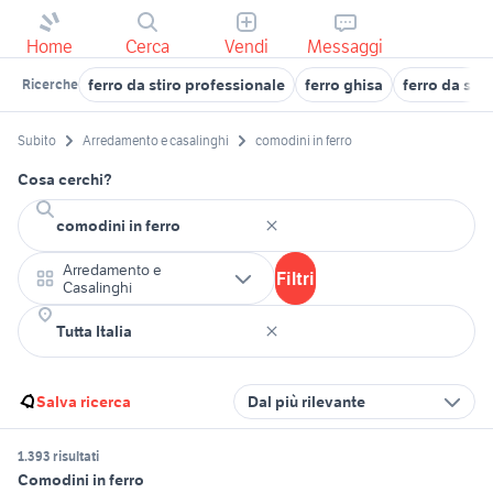
Home
Cerca
Vendi
Messaggi
ferro da stiro professionale
ferro ghisa
ferro da sti
Ricerche
Subito
Arredamento e casalinghi
comodini in ferro
Cosa cerchi?
Arredamento e
Filtri
Casalinghi
Salva ricerca
Dal più rilevante
1.393 risultati
Comodini in ferro