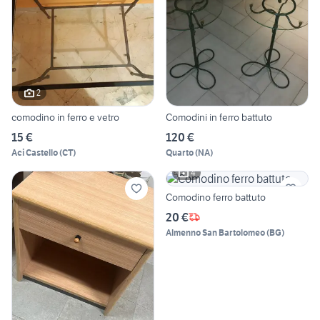
2
comodino in ferro e vetro
Comodini in ferro battuto
15 €
120 €
Aci Castello
(
CT
)
Quarto
(
NA
)
4
Comodino ferro battuto
20 €
Almenno San Bartolomeo
(
BG
)