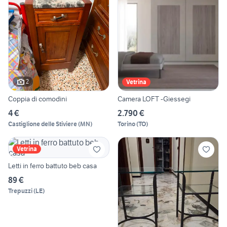
2
Vetrina
Coppia di comodini
Camera LOFT -Giessegi
4 €
2.790 €
Castiglione delle Stiviere
(
MN
)
Torino
(
TO
)
Vetrina
Letti in ferro battuto beb casa
89 €
Trepuzzi
(
LE
)