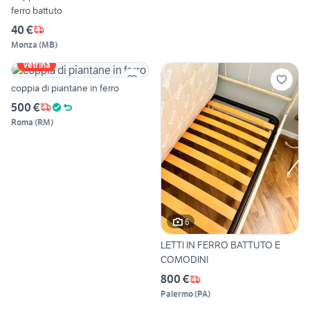
ferro battuto
40 €
Monza
(
MB
)
Vetrina
coppia di piantane in ferro
500 €
Roma
(
RM
)
6
LETTI IN FERRO BATTUTO E
COMODINI
800 €
Palermo
(
PA
)