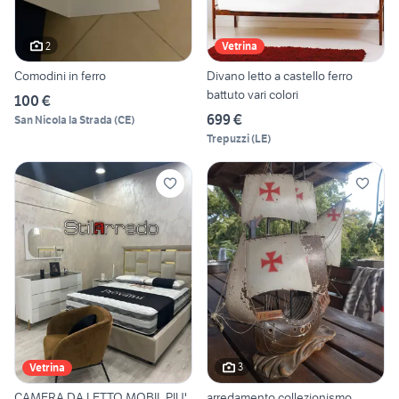
2
Vetrina
Comodini in ferro
Divano letto a castello ferro
battuto vari colori
100 €
699 €
San Nicola la Strada
(
CE
)
Trepuzzi
(
LE
)
3
Vetrina
CAMERA DA LETTO MOBIL PIU'
arredamento collezionismo