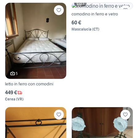
3
comodino in ferro e vetro
60 €
Mascalucia
(
CT
)
5
letto in ferro con comodini
449 €
Cerea
(
VR
)