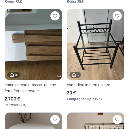
Roma
(
RM
)
Roma
(
RM
)
16
3
como comodini laccati gambe
comodino in ferro e vetro
ferro frontale rovere
20 €
2.700 €
Campagna Lupia
(
VE
)
Salizzole
(
VR
)