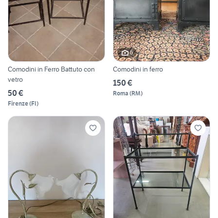
6
Comodini in Ferro Battuto con
Comodini in ferro
vetro
150 €
50 €
Roma
(
RM
)
Firenze
(
FI
)