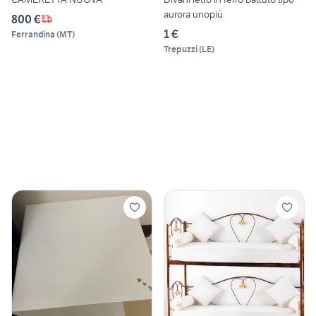
aurora unopiù
800 €
1 €
Ferrandina
(
MT
)
Trepuzzi
(
LE
)