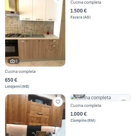
Cucina completa
1.500 €
Favara
(
AG
)
6
Cucina completa
650 €
Letojanni
(
ME
)
6
Cucina completa
1.000 €
Ciampino
(
RM
)