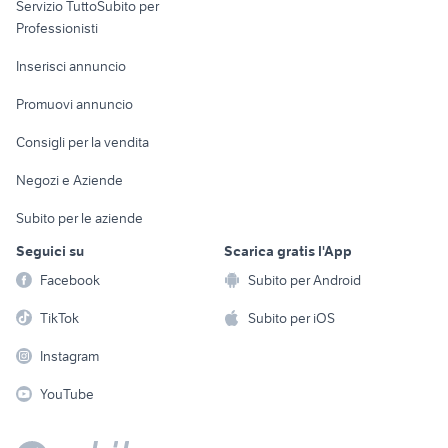
Servizio TuttoSubito per
persona
Informatica
Animali
Professionisti
Arredamento e
Console e
Accessori per
Casalinghi
Inserisci annuncio
Videogiochi
animali
Elettrodomestici
Promuovi annuncio
Audio/Video
Musica e Film
Giardino e Fai da te
Consigli per la vendita
Fotografia
Libri e Riviste
Abbigliamento e
Negozi e Aziende
Telefonia
Strumenti Musicali
Accessori
Subito per le aziende
Sports
Tutto per i bambini
Seguici su
Scarica gratis l'App
Biciclette
Facebook
Subito per Android
Collezionismo
TikTok
Subito per iOS
Instagram
YouTube