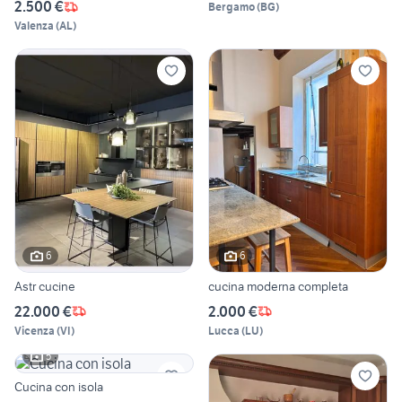
2.500 €
Bergamo
(
BG
)
Valenza
(
AL
)
6
6
Astr cucine
cucina moderna completa
22.000 €
2.000 €
Vicenza
(
VI
)
Lucca
(
LU
)
5
Cucina con isola