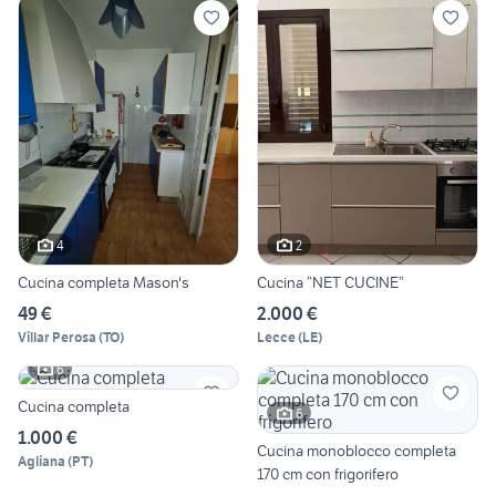
4
2
Cucina completa Mason's
Cucina “NET CUCINE”
49 €
2.000 €
Villar Perosa
(
TO
)
Lecce
(
LE
)
6
Cucina completa
6
1.000 €
Cucina monoblocco completa
Agliana
(
PT
)
170 cm con frigorifero