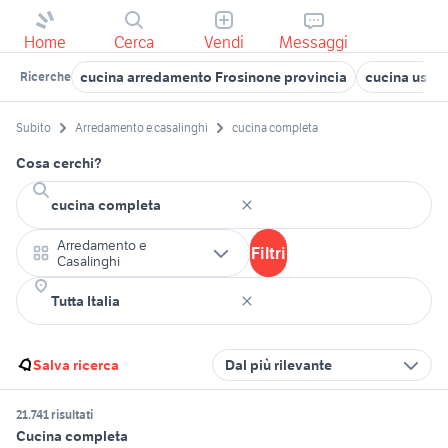
Home
Cerca
Vendi
Messaggi
cucina arredamento Frosinone provincia
cucina usat
Ricerche
Subito
Arredamento e casalinghi
cucina completa
Cosa cerchi?
Arredamento e
Filtri
Casalinghi
Salva ricerca
Dal più rilevante
21.741 risultati
Cucina completa