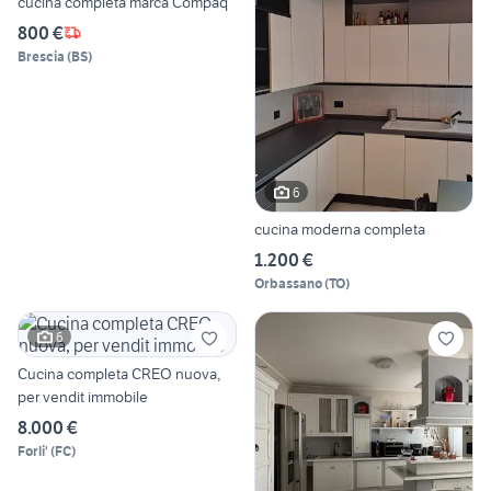
cucina completa marca Compaq
800 €
Brescia
(
BS
)
6
cucina moderna completa
1.200 €
Orbassano
(
TO
)
6
Cucina completa CREO nuova,
per vendit immobile
8.000 €
Forli'
(
FC
)