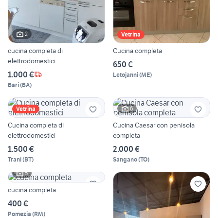
2
Vetrina
cucina completa di
Cucina completa
elettrodomestici
650 €
1.000 €
Letojanni
(
ME
)
Bari
(
BA
)
6
Vetrina
Cucina completa di
Cucina Caesar con penisola
elettrodomestici
completa
1.500 €
2.000 €
Trani
(
BT
)
Sangano
(
TO
)
5
cucina completa
400 €
Pomezia
(
RM
)