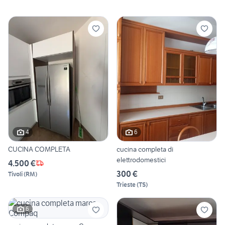
4
6
CUCINA COMPLETA
cucina completa di
elettrodomestici
4.500 €
300 €
Tivoli
(
RM
)
Trieste
(
TS
)
6