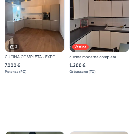
3
Vetrina
CUCINA COMPLETA - EXPO
cucina moderna completa
7.000 €
1.200 €
Potenza
(
PZ
)
Orbassano
(
TO
)