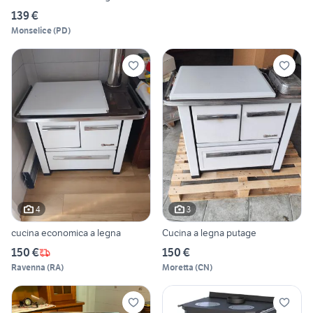
139 €
Monselice
(
PD
)
4
3
cucina economica a legna
Cucina a legna putage
150 €
150 €
Ravenna
(
RA
)
Moretta
(
CN
)