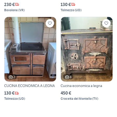
230 €
130 €
Bovolone
(
VR
)
Tolmezzo
(
UD
)
2
6
CUCINA ECONOMICA A LEGNA
Cucina economica a legna
130 €
450 €
Tolmezzo
(
UD
)
Crocetta del Montello
(
TV
)