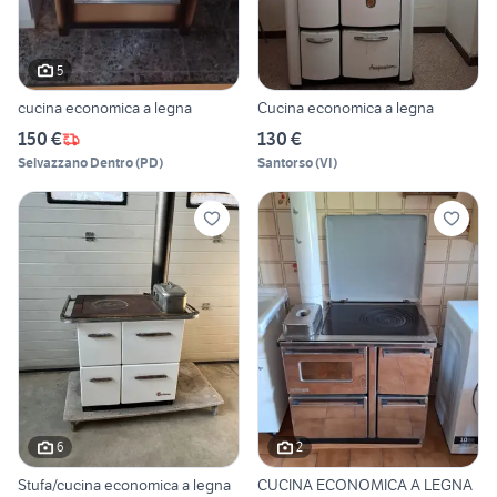
5
cucina economica a legna
Cucina economica a legna
150 €
130 €
Selvazzano Dentro
(
PD
)
Santorso
(
VI
)
6
2
Stufa/cucina economica a legna
CUCINA ECONOMICA A LEGNA