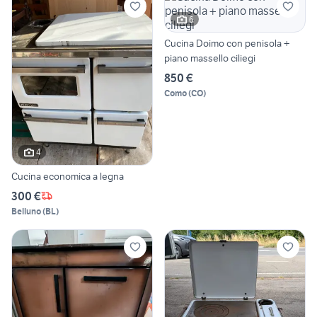
6
Cucina Doimo con penisola +
piano massello ciliegi
850 €
Como
(
CO
)
4
Cucina economica a legna
300 €
Belluno
(
BL
)