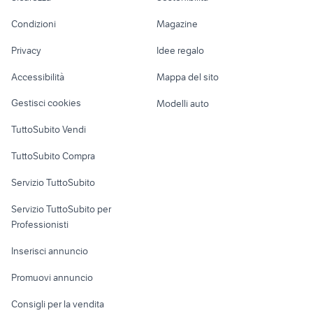
schiera
lavoro
nordica
cucine componibili
Accessori Moto
parete attrezzata a messina e
porta in ferro
economiche
Condizioni
Magazine
mobili usati novafeltria
Terreni e rustici
Attrezzature di
provincia
Nautica
lavoro
Privacy
Idee regalo
alzatina cucina
porta videoregistratore
Garage e box
Caravan e Camper
porta collane da armadio
armadio matrimoniale
Accessibilità
Mappa del sito
Loft, mansarde e
Veicoli commerciali
soprammobili vetro di murano
asse per pasta
altro
Gestisci cookies
Modelli auto
Case vacanza
TuttoSubito Vendi
Uffici e Locali
TuttoSubito Compra
commerciali
Servizio TuttoSubito
elettronica
per la casa e la
sports e hobby
Servizio TuttoSubito per
persona
Informatica
Animali
Professionisti
Arredamento e
Console e
Accessori per
Casalinghi
Inserisci annuncio
Videogiochi
animali
Elettrodomestici
Promuovi annuncio
Audio/Video
Musica e Film
Giardino e Fai da te
Consigli per la vendita
Fotografia
Libri e Riviste