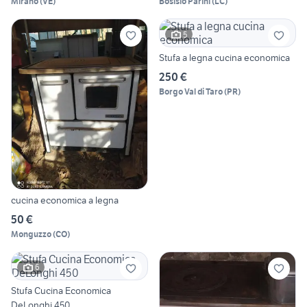
Mirano
(
VE
)
Bosisio Parini
(
LC
)
5
Stufa a legna cucina economica
250 €
Borgo Val di Taro
(
PR
)
cucina economica a legna
50 €
Monguzzo
(
CO
)
6
Stufa Cucina Economica
DeLonghi 450