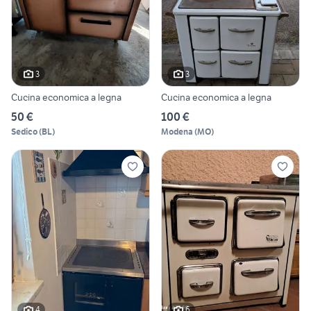
3
3
Cucina economica a legna
Cucina economica a legna
50 €
100 €
Sedico
(
BL
)
Modena
(
MO
)
4
6