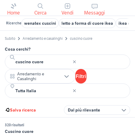
Home
Cerca
Vendi
Messaggi
wenatex cuscini
letto a forma di cuore ikea
ikea cus
Ricerche
Subito
Arredamento e casalinghi
cuscino cuore
Cosa cerchi?
Arredamento e
Filtri
Casalinghi
Salva ricerca
Dal più rilevante
320 risultati
Cuscino cuore