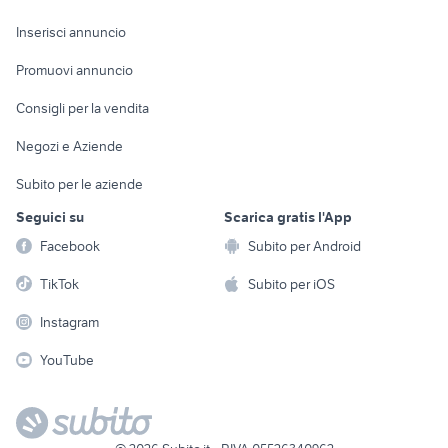
Arredamento e
Console e
Accessori per
Casalinghi
Inserisci annuncio
Videogiochi
animali
Elettrodomestici
Promuovi annuncio
Audio/Video
Musica e Film
Giardino e Fai da te
Consigli per la vendita
Fotografia
Libri e Riviste
Abbigliamento e
Negozi e Aziende
Telefonia
Strumenti Musicali
Accessori
Subito per le aziende
Sports
Tutto per i bambini
Seguici su
Scarica gratis l'App
Biciclette
Facebook
Subito per Android
Collezionismo
TikTok
Subito per iOS
Instagram
YouTube