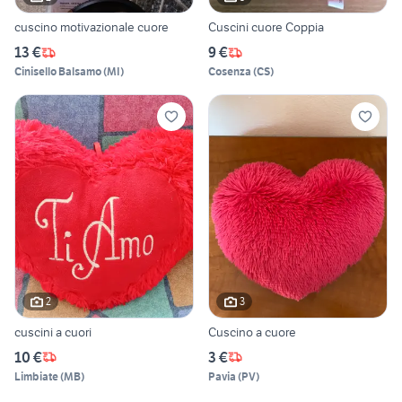
cuscino motivazionale cuore
Cuscini cuore Coppia
13 €
9 €
Cinisello Balsamo
(
MI
)
Cosenza
(
CS
)
2
3
cuscini a cuori
Cuscino a cuore
10 €
3 €
Limbiate
(
MB
)
Pavia
(
PV
)