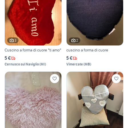
3
2
Cuscino a forma di cuore "ti amo"
cuscino a forma di cuore
5 €
5 €
Cernusco sul Naviglio
(
MI
)
Vimercate
(
MB
)