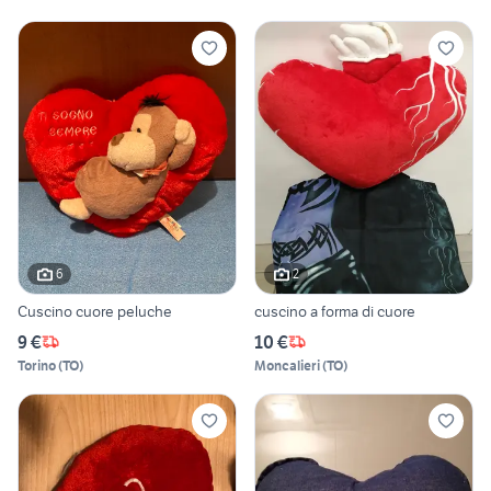
6
2
Cuscino cuore peluche
cuscino a forma di cuore
9 €
10 €
Torino
(
TO
)
Moncalieri
(
TO
)