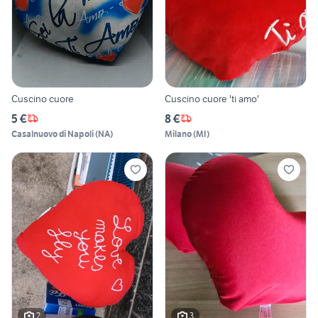
Cuscino cuore
Cuscino cuore 'ti amo'
5 €
8 €
Casalnuovo di Napoli
(
NA
)
Milano
(
MI
)
2
3