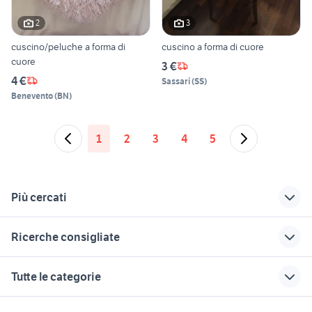
2
3
cuscino/peluche a forma di
cuscino a forma di cuore
cuore
3 €
4 €
Sassari
(
SS
)
Benevento
(
BN
)
1
2
3
4
5
Più cercati
Correlati
Richerche simili
Suggerimenti
Ricerche consigliate
miglior cuscino
mobili in regalo nelle
tavolo toelettatura
marche
rieti arredamento
scuola vecchio arredamento
cuscino ad aria
poltrone letto ikea
Tutte le categorie
cucina arredamento
offerta
cuscini schienale
camera da letto colombini
fodera sedia ikea
Frosinone provincia
divano
tavolo esterno ikea
camera matrimoniale
motori
immobili
lavoro e servizi