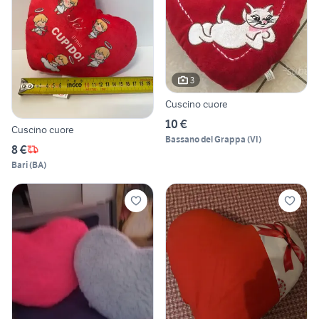
3
Cuscino cuore
10 €
Cuscino cuore
Bassano del Grappa
(
VI
)
8 €
Bari
(
BA
)