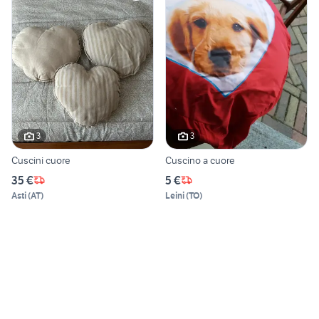
3
3
Cuscini cuore
Cuscino a cuore
35 €
5 €
Asti
(
AT
)
Leini
(
TO
)