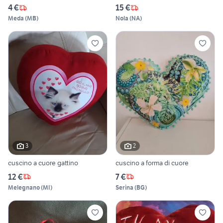
4 €
15 €
Meda
(
MB
)
Nola
(
NA
)
3
2
cuscino a cuore gattino
cuscino a forma di cuore
12 €
7 €
Melegnano
(
MI
)
Serina
(
BG
)