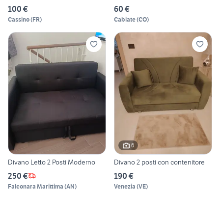
100 €
60 €
Cassino
(
FR
)
Cabiate
(
CO
)
6
Divano Letto 2 Posti Moderno
Divano 2 posti con contenitore
250 €
190 €
Falconara Marittima
(
AN
)
Venezia
(
VE
)