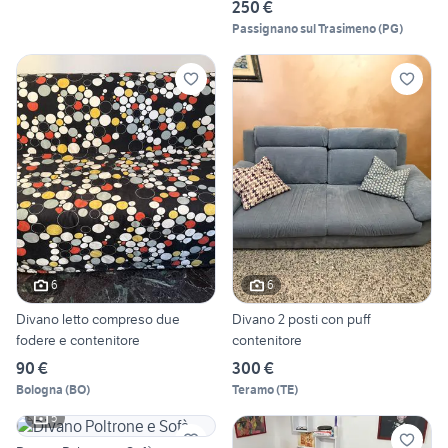
250 €
Passignano sul Trasimeno
(
PG
)
6
6
Divano letto compreso due
Divano 2 posti con puff
fodere e contenitore
contenitore
90 €
300 €
Bologna
(
BO
)
Teramo
(
TE
)
5