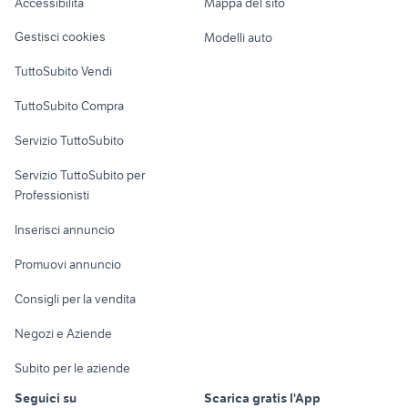
Accessibilità
Mappa del sito
cartuccia miscelatore ideal
Loft, mansarde e
caltagirone
Veicoli commerciali
standard
altro
Gestisci cookies
Modelli auto
Case vacanza
TuttoSubito Vendi
Uffici e Locali
TuttoSubito Compra
commerciali
Servizio TuttoSubito
elettronica
per la casa e la
sports e hobby
Servizio TuttoSubito per
persona
Informatica
Animali
Professionisti
Arredamento e
Console e
Accessori per
Casalinghi
Inserisci annuncio
Videogiochi
animali
Elettrodomestici
Promuovi annuncio
Audio/Video
Musica e Film
Giardino e Fai da te
Consigli per la vendita
Fotografia
Libri e Riviste
Abbigliamento e
Negozi e Aziende
Telefonia
Strumenti Musicali
Accessori
Subito per le aziende
Sports
Tutto per i bambini
Seguici su
Scarica gratis l'App