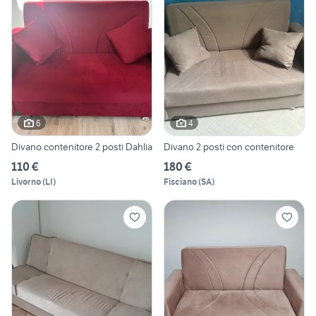
6
4
Divano contenitore 2 posti Dahlia
Divano 2 posti con contenitore
110 €
180 €
Livorno
(
LI
)
Fisciano
(
SA
)