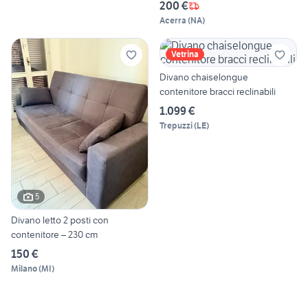
200 €
Acerra
(
NA
)
Vetrina
Divano chaiselongue
contenitore bracci reclinabili
1.099 €
Trepuzzi
(
LE
)
5
Divano letto 2 posti con
contenitore – 230 cm
150 €
Milano
(
MI
)