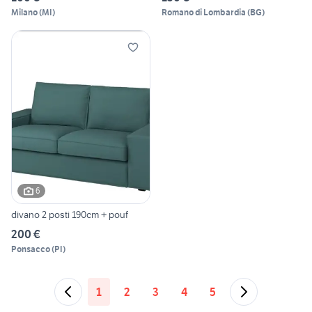
Milano
(
MI
)
Romano di Lombardia
(
BG
)
6
divano 2 posti 190cm + pouf
200 €
Ponsacco
(
PI
)
1
2
3
4
5