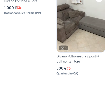
Divano Poltrone e Sofà
1.000 €
Godiasco Salice Terme
(
PV
)
5
Divano Poltronesofà 2 posti +
puff contenitore
300 €
Quartucciu
(
CA
)