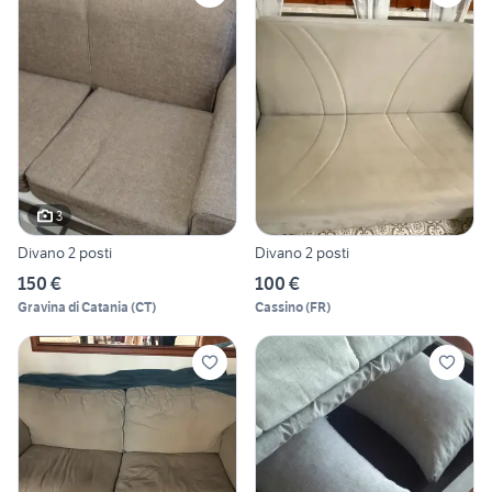
3
Divano 2 posti
Divano 2 posti
150 €
100 €
Gravina di Catania
(
CT
)
Cassino
(
FR
)