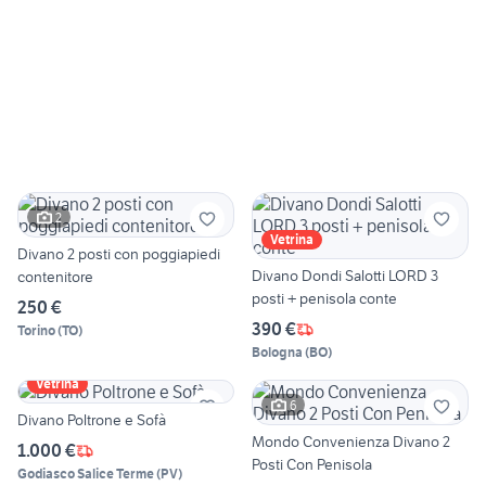
2
Vetrina
Divano 2 posti con poggiapiedi
Divano Dondi Salotti LORD 3
contenitore
posti + penisola conte
250 €
390 €
Torino
(
TO
)
Bologna
(
BO
)
Vetrina
6
Divano Poltrone e Sofà
Mondo Convenienza Divano 2
1.000 €
Posti Con Penisola
Godiasco Salice Terme
(
PV
)