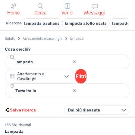
Home
Cerca
Vendi
Messaggi
lampada bauhaus
lampada atollo usata
lampade sol
Ricerche
Subito
Arredamento e casalinghi
lampada
Cosa cerchi?
Arredamento e
Filtri
Casalinghi
Salva ricerca
Dal più rilevante
133.581 risultati
Lampada