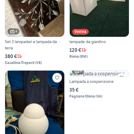
4
Vetrina
Set 3 lampadari e lampada da
lampade da giardino
terra
120 €
380 €
Roma
(
RM
)
Cavallino-Treporti
(
VE
)
6
Lampada a sospensione
35 €
Fagnano Olona
(
VA
)