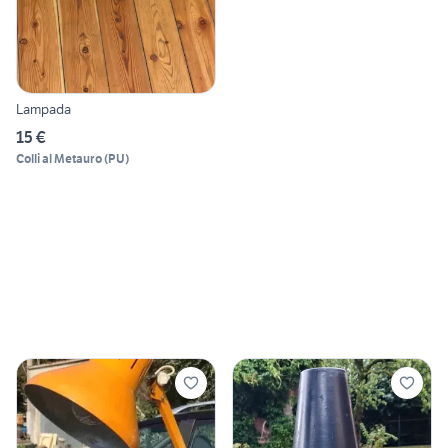
Lampada
15 €
Colli al Metauro
(
PU
)