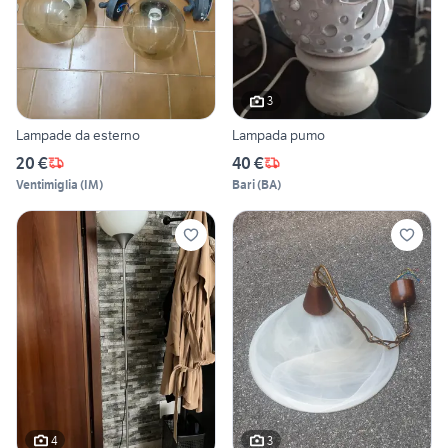
3
Lampade da esterno
Lampada pumo
20 €
40 €
Ventimiglia
(
IM
)
Bari
(
BA
)
4
3