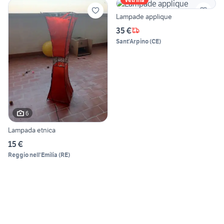
Lampade applique
35 €
Sant'Arpino
(
CE
)
6
Lampada etnica
15 €
Reggio nell'Emilia
(
RE
)