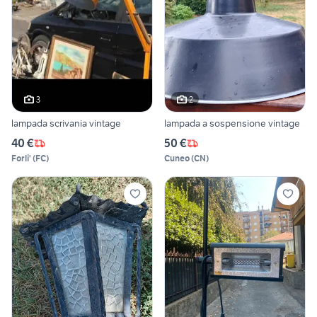
3
2
lampada scrivania vintage
lampada a sospensione vintage
40 €
50 €
Forli'
(
FC
)
Cuneo
(
CN
)