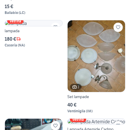
15 €
Ballabio
(
LC
)
Vetrina
lampada
180 €
Casoria
(
NA
)
2
Set lampade
40 €
Ventimiglia
(
IM
)
Vetrina
Lampada Artemide Cadmo