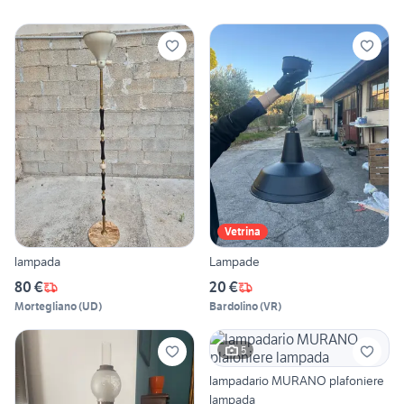
Vetrina
lampada
Lampade
80 €
20 €
Mortegliano
(
UD
)
Bardolino
(
VR
)
5
lampadario MURANO plafoniere
lampada