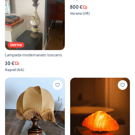
800 €
Verona
(
VR
)
Vetrina
Lampada modernariato toscano
30 €
Napoli
(
NA
)