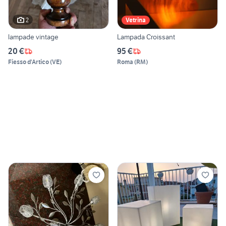
2
Vetrina
lampade vintage
Lampada Croissant
20 €
95 €
Fiesso d'Artico
(
VE
)
Roma
(
RM
)