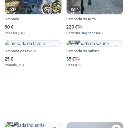
4
3
lampada
Lampada da terra
50 €
220 €
Predaia
(
TN
)
Paderno Dugnano
(
MI
)
2
lampada da tavolo
Lampada da salone
25 €
35 €
Catania
(
CT
)
Cesa
(
CE
)
3