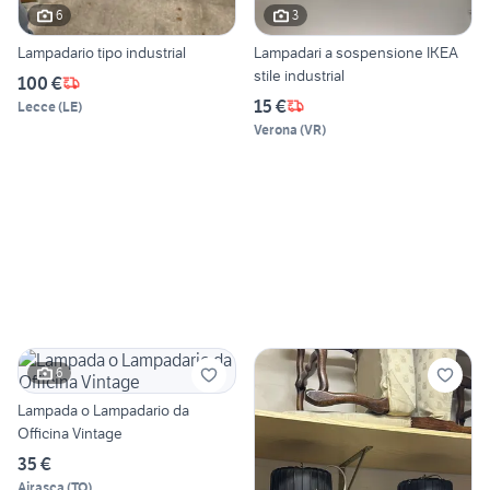
6
3
Lampadario tipo industrial
Lampadari a sospensione IKEA
stile industrial
100 €
15 €
Lecce
(
LE
)
Verona
(
VR
)
6
Lampada o Lampadario da
Officina Vintage
35 €
Airasca
(
TO
)