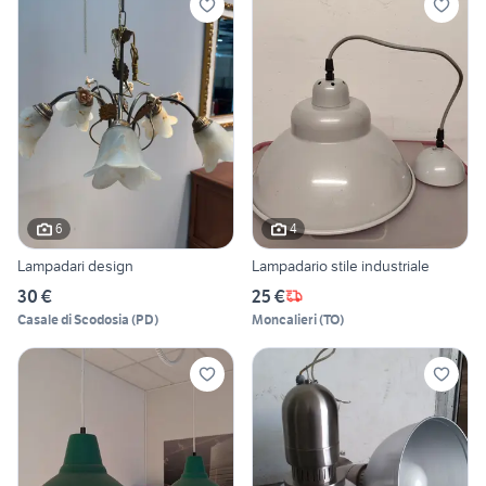
6
4
Lampadari design
Lampadario stile industriale
30 €
25 €
Casale di Scodosia
(
PD
)
Moncalieri
(
TO
)