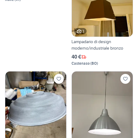
3
Lampadario di design
moderno/industriale bronzo
40 €
Castenaso
(
BO
)