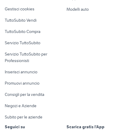
lavastoviglie
letti a scomparsa ikea
Veicoli commerciali
altro
Gestisci cookies
Modelli auto
decespugliatore kawasaki
cucine usate sardegna
Case vacanza
TuttoSubito Vendi
Uffici e Locali
TuttoSubito Compra
commerciali
Servizio TuttoSubito
elettronica
per la casa e la
sports e hobby
Servizio TuttoSubito per
persona
Informatica
Animali
Professionisti
Arredamento e
Console e
Accessori per
Casalinghi
Inserisci annuncio
Videogiochi
animali
Elettrodomestici
Promuovi annuncio
Audio/Video
Musica e Film
Giardino e Fai da te
Consigli per la vendita
Fotografia
Libri e Riviste
Abbigliamento e
Negozi e Aziende
Telefonia
Strumenti Musicali
Accessori
Subito per le aziende
Sports
Tutto per i bambini
Seguici su
Scarica gratis l'App
Biciclette