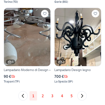
Torino
(
TO
)
Gorle
(
BG
)
6
2
Lampadario Moderno di Design –
Lampadario Design legno
90 €
700 €
Trapani
(
TP
)
La Spezia
(
SP
)
1
2
3
4
5