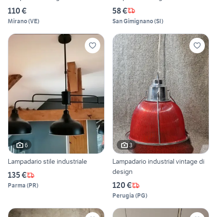
110 €
58 €
Mirano
(
VE
)
San Gimignano
(
SI
)
6
3
Lampadario stile industriale
Lampadario industrial vintage di
design
135 €
120 €
Parma
(
PR
)
Perugia
(
PG
)