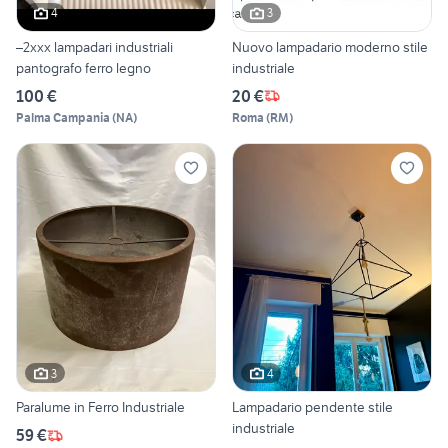
4
3
–2xxx lampadari industriali
Nuovo lampadario moderno stile
pantografo ferro legno
industriale
100 €
20 €
Palma Campania
(
NA
)
Roma
(
RM
)
3
4
Paralume in Ferro Industriale
Lampadario pendente stile
industriale
59 €