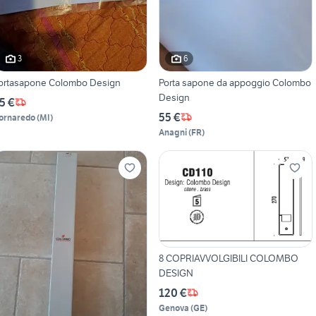
3
6
ortasapone Colombo Design
Porta sapone da appoggio Colombo
Design
5 €
55 €
ornaredo
(
MI
)
Anagni
(
FR
)
8 COPRIAVVOLGIBILI COLOMBO
DESIGN
120 €
Genova
(
GE
)