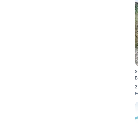
S
B
2
Fo