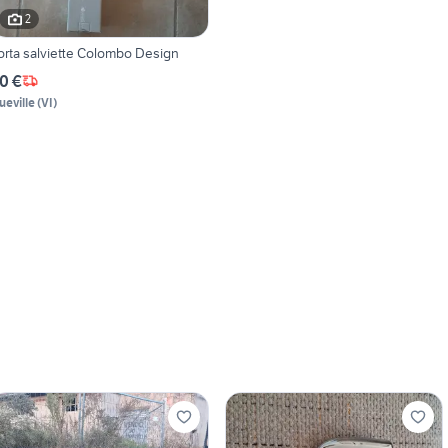
2
orta salviette Colombo Design
0 €
ueville
(
VI
)