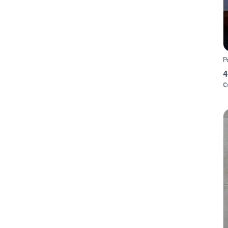
P
4
C