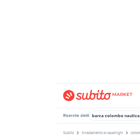
barca colombo nautica
Ricerche
simili
Subito
Arredamento e casalinghi
colo