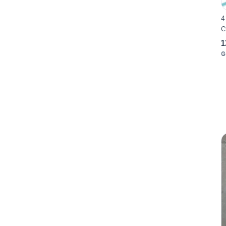
4
C
1
G