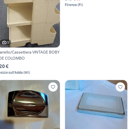
Firenze
(
FI
)
5
arrello/Cassettiera VINTAGE BOBY
OE COLOMBO
20 €
rezzo sull'Adda
(
MI
)