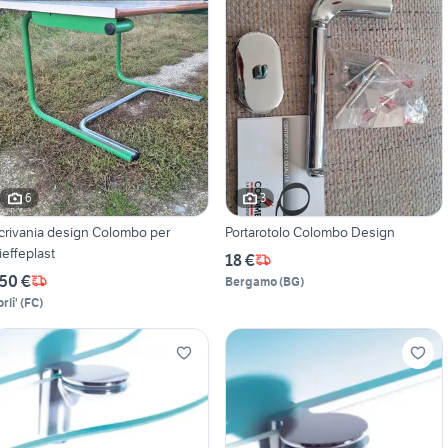
6
3
crivania design Colombo per
Portarotolo Colombo Design
ieffeplast
18 €
50 €
Bergamo
(
BG
)
rli'
(
FC
)