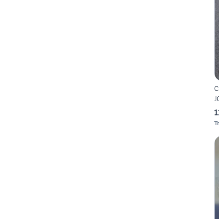
C
J
1
T