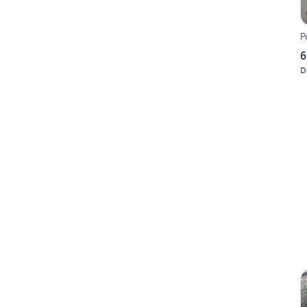
P
6
D