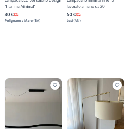
Lampada LED per salotto Design
Lampadario minimal in ferro
"Fiamma Minimal"
lavorato a mano da 20
30 €
50 €
Polignano a Mare
(
BA
)
Jesi
(
AN
)