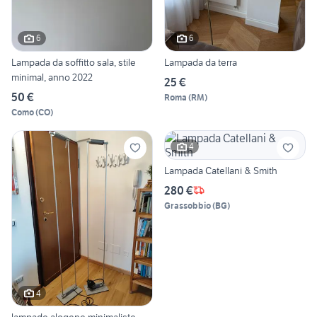
6
6
Lampada da soffitto sala, stile
Lampada da terra
minimal, anno 2022
25 €
50 €
Roma
(
RM
)
Como
(
CO
)
4
Lampada Catellani & Smith
280 €
Grassobbio
(
BG
)
4