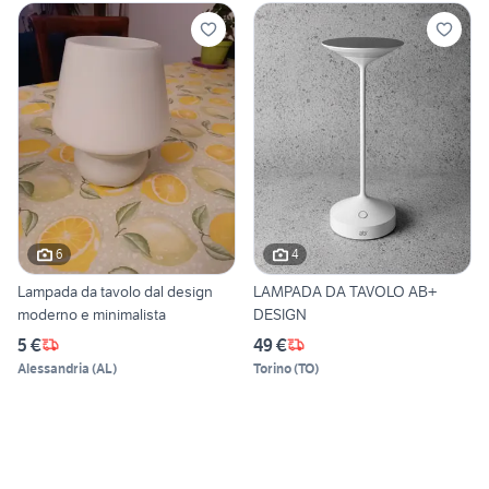
6
4
Lampada da tavolo dal design
LAMPADA DA TAVOLO AB+
moderno e minimalista
DESIGN
5 €
49 €
Alessandria
(
AL
)
Torino
(
TO
)