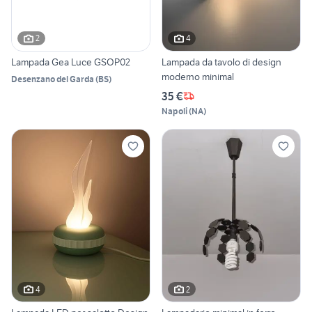
2
4
Lampada Gea Luce GSOP02
Lampada da tavolo di design
moderno minimal
Desenzano del Garda
(
BS
)
35 €
Napoli
(
NA
)
4
2