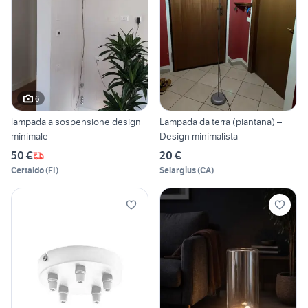
6
lampada a sospensione design
Lampada da terra (piantana) –
minimale
Design minimalista
50 €
20 €
Certaldo
(
FI
)
Selargius
(
CA
)