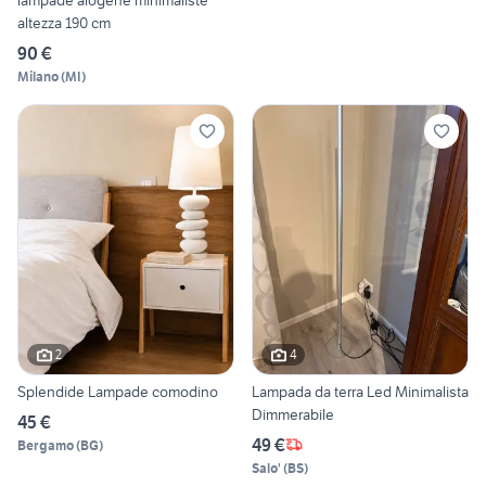
lampade alogene minimaliste
altezza 190 cm
90 €
Milano
(
MI
)
2
4
Splendide Lampade comodino
Lampada da terra Led Minimalista
Dimmerabile
45 €
49 €
Bergamo
(
BG
)
Salo'
(
BS
)