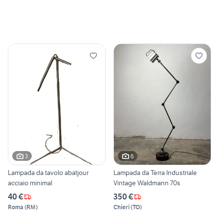
3
6
Lampada da tavolo abatjour
Lampada da Terra Industriale
acciaio minimal
Vintage Waldmann 70s
40 €
350 €
Roma
(
RM
)
Chieri
(
TO
)