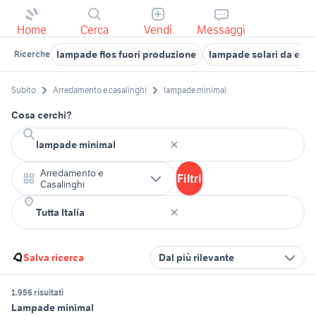
Home
Cerca
Vendi
Messaggi
lampade flos fuori produzione
lampade solari da este
Ricerche
Subito
Arredamento e casalinghi
lampade minimal
Cosa cerchi?
Arredamento e
Filtri
Casalinghi
Salva ricerca
Dal più rilevante
1.956 risultati
Lampade minimal