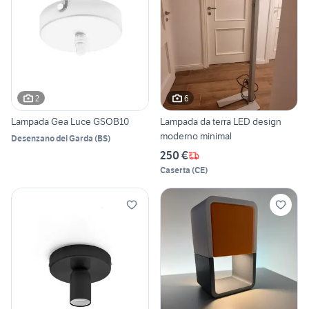
2
6
Lampada Gea Luce GSOB10
Lampada da terra LED design
moderno minimal
Desenzano del Garda
(
BS
)
250 €
Caserta
(
CE
)