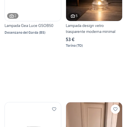
2
5
Lampada Gea Luce GSOB50
Lampada design vetro
trasparente moderna minimal
Desenzano del Garda
(
BS
)
53 €
Torino
(
TO
)