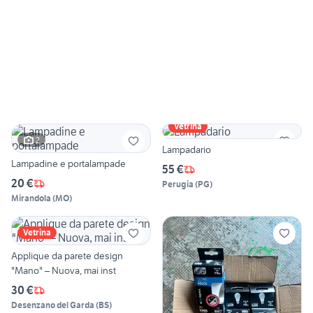
Vetrina
2
Lampadario
Lampadine e portalampade
55 €
20 €
Perugia
(
PG
)
Mirandola
(
MO
)
Vetrina
Applique da parete design
"Mano" – Nuova, mai inst
30 €
Desenzano del Garda
(
BS
)