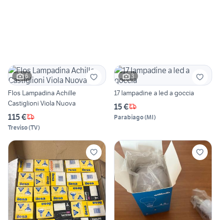
6
3
Flos Lampadina Achille
17 lampadine a led a goccia
Castiglioni Viola Nuova
15 €
115 €
Parabiago
(
MI
)
Treviso
(
TV
)