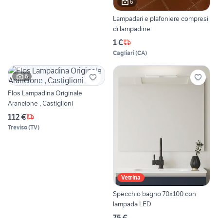
6
Lampadari e plafoniere compresi
di lampadine
1 €
Cagliari
(
CA
)
6
Flos Lampadina Originale
Arancione , Castiglioni
112 €
Treviso
(
TV
)
Vetrina
Specchio bagno 70x100 con
lampada LED
75 €