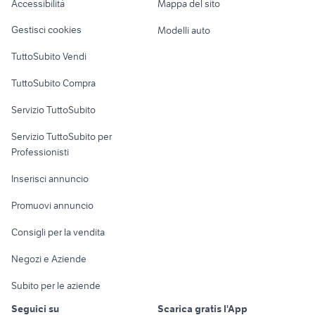
Accessibilità
Mappa del sito
provincia
Loft, mansarde e
Veicoli commerciali
altro
Gestisci cookies
Modelli auto
Case vacanza
TuttoSubito Vendi
Uffici e Locali
TuttoSubito Compra
commerciali
Servizio TuttoSubito
elettronica
per la casa e la
sports e hobby
Servizio TuttoSubito per
persona
Informatica
Animali
Professionisti
Arredamento e
Console e
Accessori per
Casalinghi
Inserisci annuncio
Videogiochi
animali
Elettrodomestici
Promuovi annuncio
Audio/Video
Musica e Film
Giardino e Fai da te
Consigli per la vendita
Fotografia
Libri e Riviste
Abbigliamento e
Negozi e Aziende
Telefonia
Strumenti Musicali
Accessori
Subito per le aziende
Sports
Tutto per i bambini
Seguici su
Scarica gratis l'App