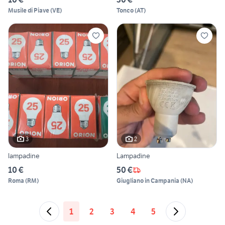
Musile di Piave
(
VE
)
Tonco
(
AT
)
3
2
lampadine
Lampadine
10 €
50 €
Roma
(
RM
)
Giugliano in Campania
(
NA
)
1
2
3
4
5