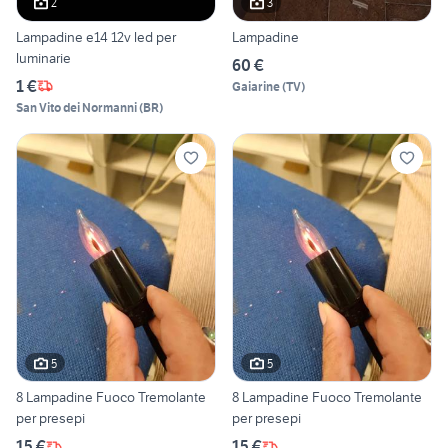
2
3
Lampadine e14 12v led per
Lampadine
luminarie
60 €
1 €
Gaiarine
(
TV
)
San Vito dei Normanni
(
BR
)
5
5
8 Lampadine Fuoco Tremolante
8 Lampadine Fuoco Tremolante
per presepi
per presepi
15 €
15 €