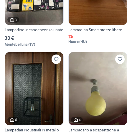
3
Lampadine incandescenza usate
Lampadina Smart prezzo libero
30 €
Nuoro
(
NU
)
Montebelluna
(
TV
)
6
4
Lampadari industriali in metallo
Lampadario a sospenzione a