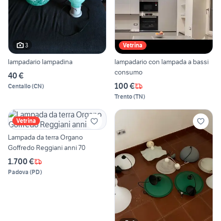
3
Vetrina
lampadario lampadina
lampadario con lampada a bassi
consumo
40 €
100 €
Centallo
(
CN
)
Trento
(
TN
)
Vetrina
Lampada da terra Organo
Goffredo Reggiani anni 70
1.700 €
Padova
(
PD
)