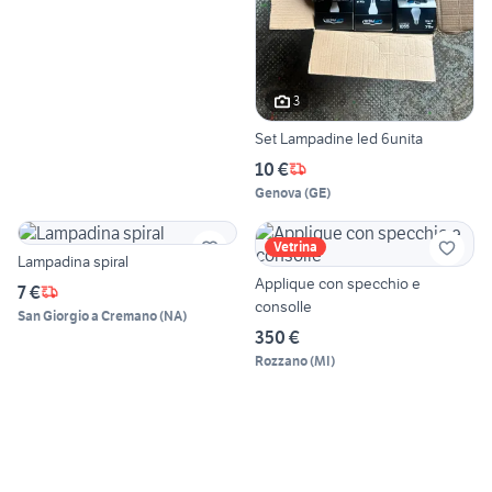
3
Set Lampadine led 6unita
10 €
Genova
(
GE
)
Vetrina
Lampadina spiral
Applique con specchio e
7 €
consolle
San Giorgio a Cremano
(
NA
)
350 €
Rozzano
(
MI
)