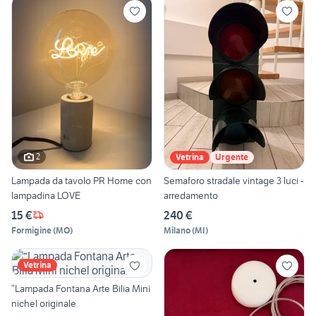
2
Vetrina
Urgente
Lampada da tavolo PR Home con
Semaforo stradale vintage 3 luci -
lampadina LOVE
arredamento
15 €
240 €
Formigine
(
MO
)
Milano
(
MI
)
Vetrina
“Lampada Fontana Arte Bilia Mini
nichel originale