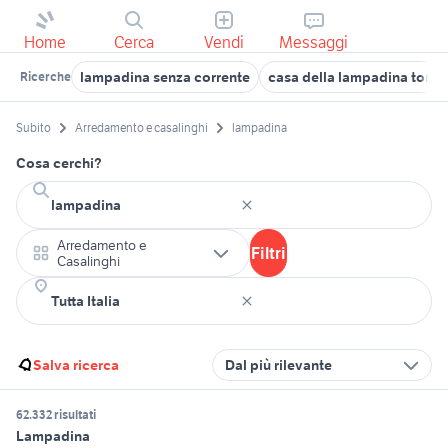
Home
Cerca
Vendi
Messaggi
lampadina senza corrente
casa della lampadina torin
Ricerche
Subito
Arredamento e casalinghi
lampadina
Cosa cerchi?
Arredamento e
Filtri
Casalinghi
Salva ricerca
Dal più rilevante
62.332 risultati
Lampadina