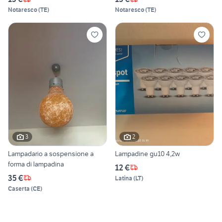
Notaresco
(
TE
)
Notaresco
(
TE
)
3
2
Lampadario a sospensione a
Lampadine gu10 4,2w
forma di lampadina
12 €
35 €
Latina
(
LT
)
Caserta
(
CE
)