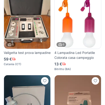
6
6
Valigetta test prova lampadine
4 Lampadina Led Portatile
Colorata casa campeggio
59 €
13 €
Catania
(
CT
)
Bitritto
(
BA
)