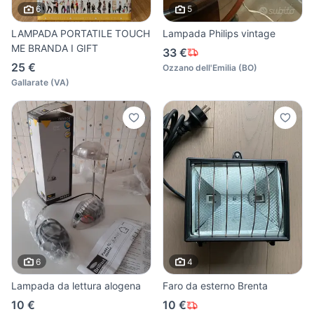
6
5
LAMPADA PORTATILE TOUCH
Lampada Philips vintage
ME BRANDA I GIFT
33 €
25 €
Ozzano dell'Emilia
(
BO
)
Gallarate
(
VA
)
6
4
Lampada da lettura alogena
Faro da esterno Brenta
10 €
10 €