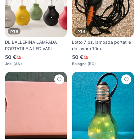
6
4
DL BALLERINA LAMPADA
Lotto 7 pz. lampada portatile
PORTATILE A LED VARI
da lavoro 10m
COLORI
50 €
50 €
Jesi
(
AN
)
Bologna
(
BO
)