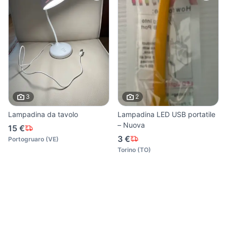
3
2
Lampadina da tavolo
Lampadina LED USB portatile
– Nuova
15 €
3 €
Portogruaro
(
VE
)
Torino
(
TO
)