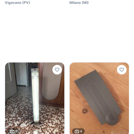
Vigevano
(
PV
)
Milano
(
MI
)
6
4