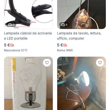
5
4
Lampada ciabosi da scrivania
Lampada da tavolo, lettura,
a LED portatile
ufficio, computer
5 €
5 €
Mascalucia
(
CT
)
Roma
(
RM
)