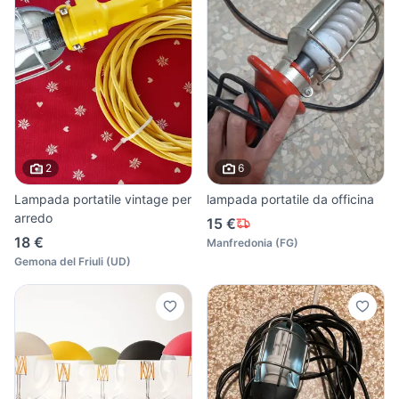
2
6
Lampada portatile vintage per
lampada portatile da officina
arredo
15 €
18 €
Manfredonia
(
FG
)
Gemona del Friuli
(
UD
)