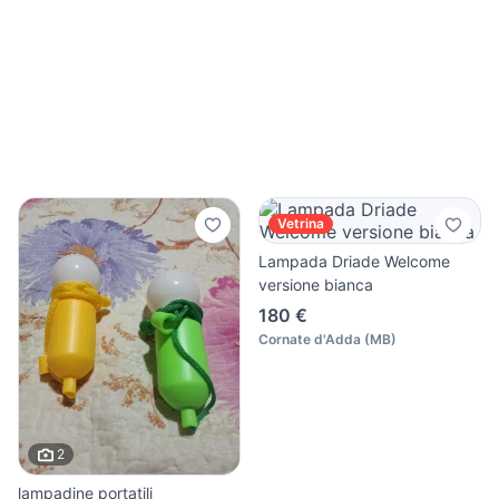
Vetrina
Lampada Driade Welcome
versione bianca
180 €
Cornate d'Adda
(
MB
)
2
lampadine portatili