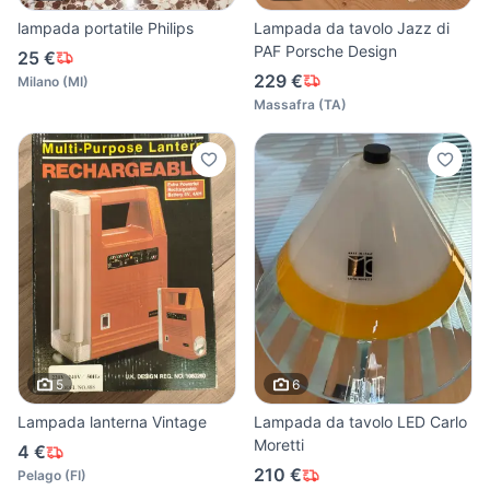
lampada portatile Philips
Lampada da tavolo Jazz di
PAF Porsche Design
25 €
229 €
Milano
(
MI
)
Massafra
(
TA
)
5
6
Lampada lanterna Vintage
Lampada da tavolo LED Carlo
Moretti
4 €
210 €
Pelago
(
FI
)