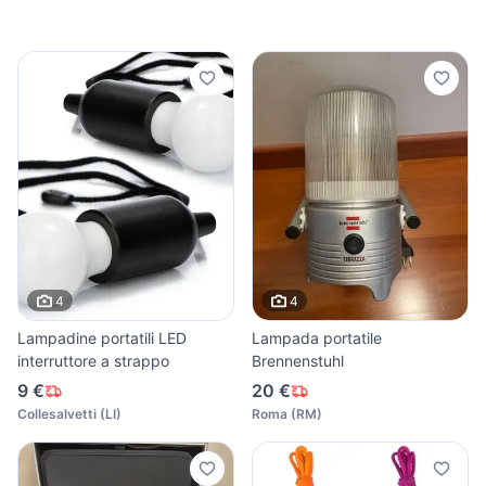
4
4
Lampadine portatili LED
Lampada portatile
interruttore a strappo
Brennenstuhl
9 €
20 €
Collesalvetti
(
LI
)
Roma
(
RM
)