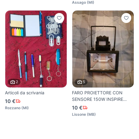
Assago
(
MI
)
2
5
Articoli da scrivania
FARO PROIETTORE CON
SENSORE 150W INSPIRE
10 €
BRENTA
10 €
Rozzano
(
MI
)
Lissone
(
MB
)