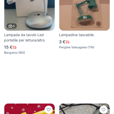
6
Lampada da tavolo Led
Lampadina tascabile.
portatile per lettura/altro
3 €
15 €
Pergine Valsugana
(
TN
)
Bergamo
(
BG
)