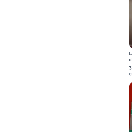
L
d
3
C