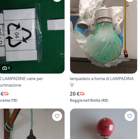
4
2 LAMPADINE varie per
lampadario a forma di LAMPADINA
lluminazione
💡
 €
20 €
eramo
(
TE
)
Reggio nell'Emilia
(
RE
)