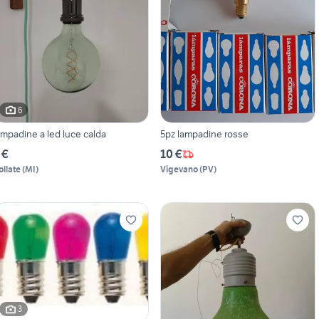
6
ampadine a led luce calda
5pz lampadine rosse
 €
10 €
ollate
(
MI
)
Vigevano
(
PV
)
3