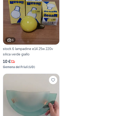
6
stock 6 lampadine e14 25w 220v
silica verde giallo
10 €
Gemona del Friuli
(
UD
)