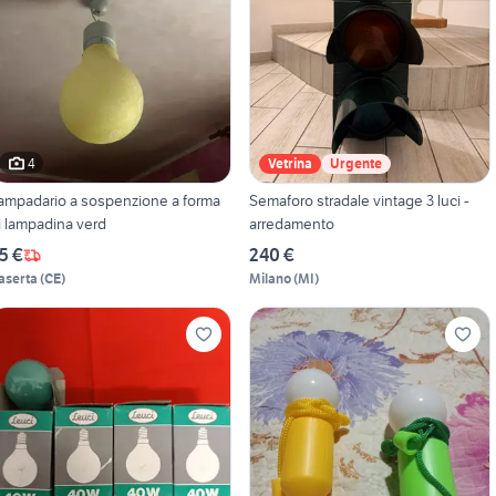
4
Vetrina
Urgente
ampadario a sospenzione a forma
Semaforo stradale vintage 3 luci -
i lampadina verd
arredamento
5 €
240 €
aserta
(
CE
)
Milano
(
MI
)