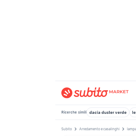
dacia duster verde
l
Ricerche
simili
Subito
Arredamento e casalinghi
lampa