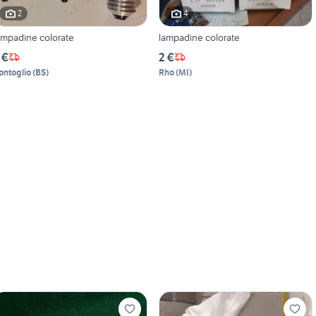
2
4
ampadine colorate
lampadine colorate
 €
2 €
ontoglio
(
BS
)
Rho
(
MI
)