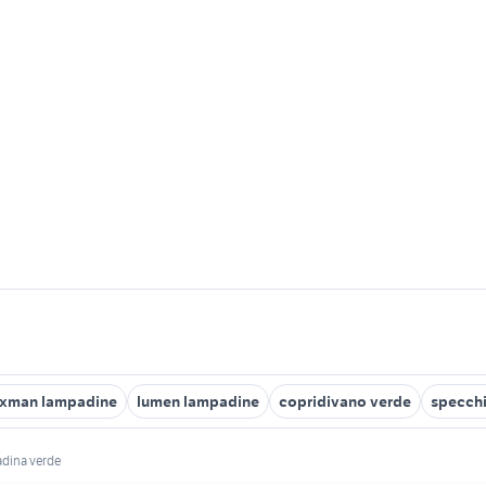
exman lampadine
lumen lampadine
copridivano verde
specch
dina verde