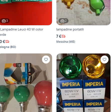
3
2
 Lampadine Leuci 40 W color
lampadine portatili
erde
7 €
0 €
Messina
(
ME
)
ologna
(
BO
)