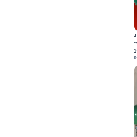
4
v
1
B