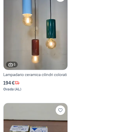
6
Lampadario ceramica cilindri colorati
194 €
Ovada
(
AL
)