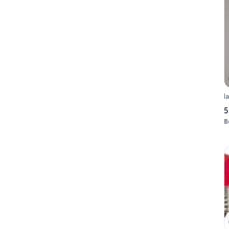
l
5
B