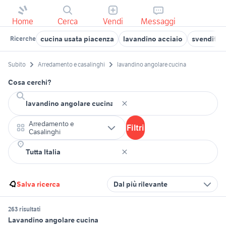
Home
Cerca
Vendi
Messaggi
cucina usata piacenza
lavandino acciaio
svendita 
Ricerche
Subito
Arredamento e casalinghi
lavandino angolare cucina
Cosa cerchi?
Arredamento e
Filtri
Casalinghi
Salva ricerca
Dal più rilevante
263 risultati
Lavandino angolare cucina