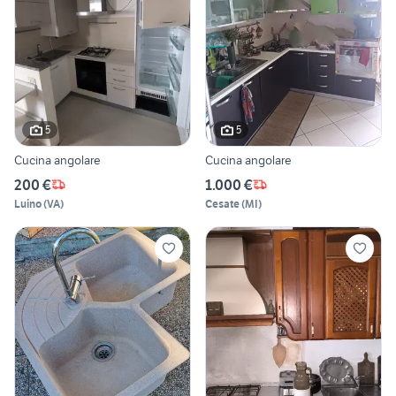
5
5
Cucina angolare
Cucina angolare
200 €
1.000 €
Luino
(
VA
)
Cesate
(
MI
)