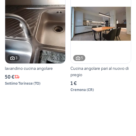
3
5
lavandino cucina angolare
Cucina angolare pari al nuovo di
pregio
50 €
1 €
Settimo Torinese
(
TO
)
Cremona
(
CR
)