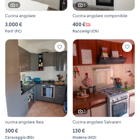
6
6
Cucina angolare
Cucina angolare componibile
3.000 €
400 €
Forli'
(
FC
)
Racconigi
(
CN
)
2
cucina angolare Ikea
Cucina angolare Salvarani
300 €
130 €
Caravaggio
(
BG
)
Modena
(
MO
)