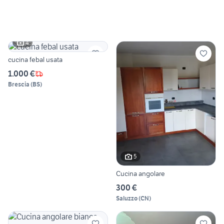
4
cucina febal usata
1.000 €
Brescia
(
BS
)
5
Cucina angolare
300 €
Saluzzo
(
CN
)