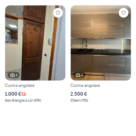
4
4
Cucina angolare
Cucina angolare
1.000 €
2.500 €
San Giorgio a Liri
(
FR
)
Chieri
(
TO
)