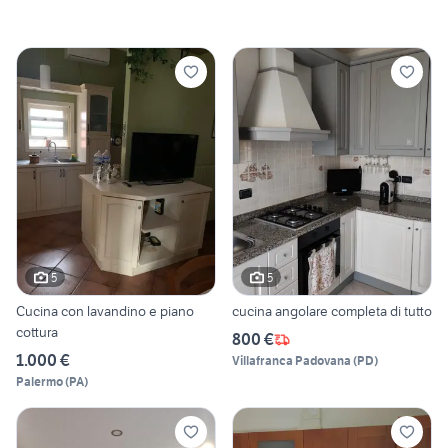
5
5
Cucina con lavandino e piano
cucina angolare completa di tutto
cottura
800 €
1.000 €
Villafranca Padovana
(
PD
)
Palermo
(
PA
)