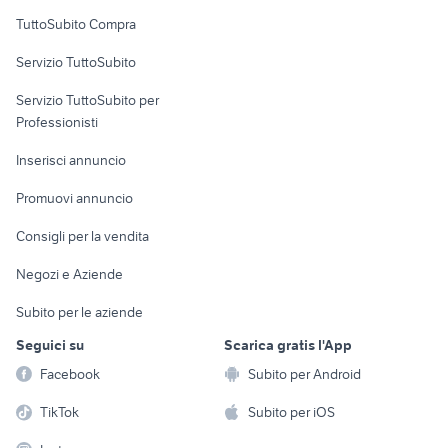
Uffici e Locali
TuttoSubito Compra
commerciali
Servizio TuttoSubito
elettronica
per la casa e la
sports e hobby
Servizio TuttoSubito per
persona
Informatica
Animali
Professionisti
Arredamento e
Console e
Accessori per
Casalinghi
Inserisci annuncio
Videogiochi
animali
Elettrodomestici
Promuovi annuncio
Audio/Video
Musica e Film
Giardino e Fai da te
Consigli per la vendita
Fotografia
Libri e Riviste
Abbigliamento e
Negozi e Aziende
Telefonia
Strumenti Musicali
Accessori
Subito per le aziende
Sports
Tutto per i bambini
Seguici su
Scarica gratis l'App
Biciclette
Facebook
Subito per Android
Collezionismo
TikTok
Subito per iOS