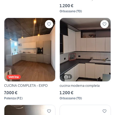
1.200 €
Orbassano
(
TO
)
6
Vetrina
CUCINA COMPLETA - EXPO
cucina moderna completa
7.000 €
1.200 €
Potenza
(
PZ
)
Orbassano
(
TO
)