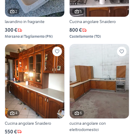
2
5
lavandino in fragranite
Cucina angolare Snaidero
300 €
800 €
Morsano al Tagliamento
(
PN
)
Castellamonte
(
TO
)
4
6
Cucina angolare Snaidero
cucina angolare con
elettrodomestici
550 €