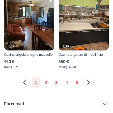
4
4
Cucina angolare legno massello
Cucina angolare di mobilificio
490 €
850 €
Roma
(
RM
)
Mediglia
(
MI
)
1
2
3
4
5
Più cercati