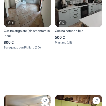
6
3
Cucina angolare (da smontare in
Cucina componibile
loco)
500 €
800 €
Martano
(
LE
)
Beregazzo con Figliaro
(
CO
)