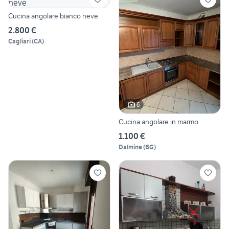
Cucina angolare bianco neve
2.800 €
Cagliari
(
CA
)
6
Cucina angolare in marmo
1.100 €
Dalmine
(
BG
)