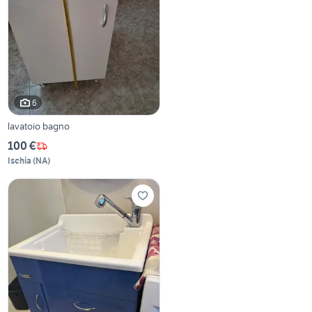
6
lavatoio bagno
100 €
Ischia
(
NA
)