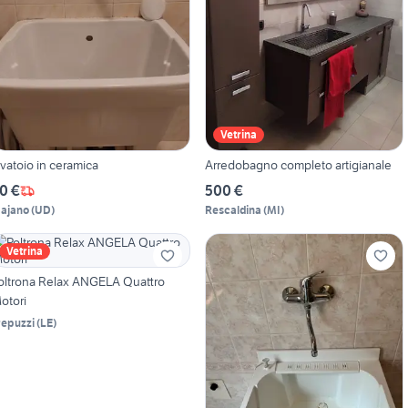
Vetrina
avatoio in ceramica
Arredobagno completo artigianale
0 €
500 €
ajano
(
UD
)
Rescaldina
(
MI
)
Vetrina
oltrona Relax ANGELA Quattro
otori
repuzzi
(
LE
)