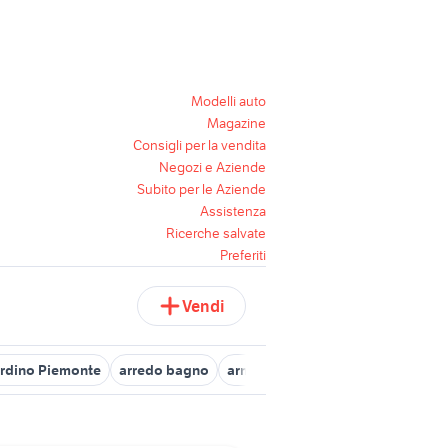
Modelli auto
Magazine
Consigli per la vendita
Negozi e Aziende
Subito per le Aziende
Assistenza
Ricerche salvate
Preferiti
Vendi
rdino Piemonte
arredo bagno
armadietto bagno - ikea
arredo