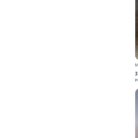
M
3
P