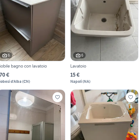
6
6
obile bagno con lavatoio
Lavatoio
70 €
15 €
iobesi d'Alba
(
CN
)
Napoli
(
NA
)