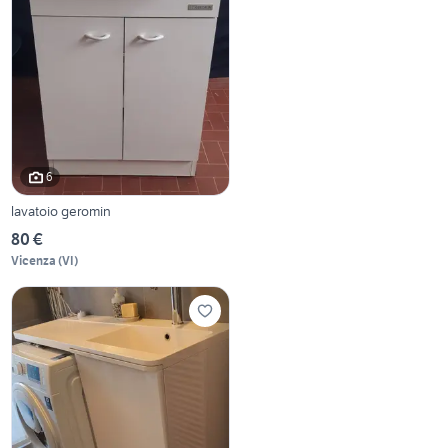
6
lavatoio geromin
80 €
Vicenza
(
VI
)