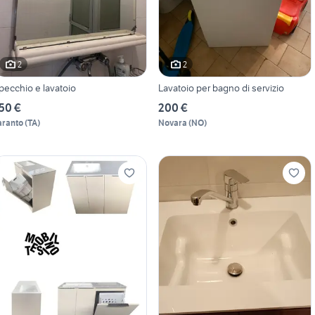
2
2
pecchio e lavatoio
Lavatoio per bagno di servizio
50 €
200 €
aranto
(
TA
)
Novara
(
NO
)