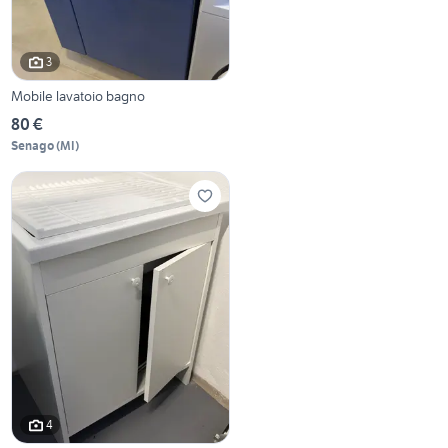
3
Mobile lavatoio bagno
80 €
Senago
(
MI
)
4