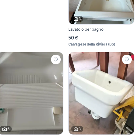
3
Lavatoio per bagno
50 €
Calvagese della Riviera
(
BS
)
6
3