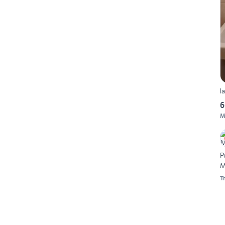
l
6
M
P
M
T