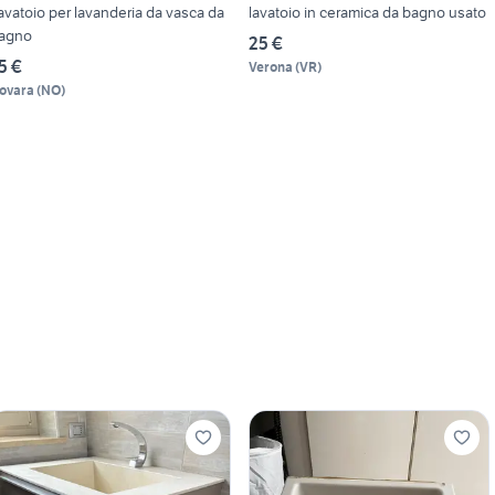
avatoio per lavanderia da vasca da
lavatoio in ceramica da bagno usato
agno
25 €
5 €
Verona
(
VR
)
ovara
(
NO
)