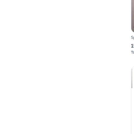
S
1
T