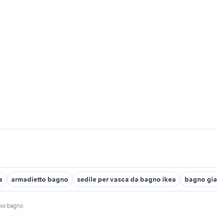
a
armadietto bagno
sedile per vasca da bagno ikea
bagno gia
oio bagno