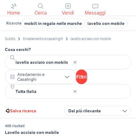
Home
Cerca
Vendi
Messaggi
mobili in regalo nelle marche
lavello con mobile
mo
Ricerche
Subito
Arredamento e casalinghi
lavello acciaio con mobile
Cosa cerchi?
Arredamento e
Filtri
Casalinghi
Salva ricerca
Dal più rilevante
406 risultati
Lavello acciaio con mobile