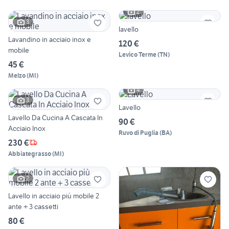
2
3
lavello
Lavandino in acciaio inox e
120 €
mobile
Levico Terme
(
TN
)
45 €
Melzo
(
MI
)
4
3
Lavello
Lavello Da Cucina A Cascata In
90 €
Acciaio Inox
Ruvo di Puglia
(
BA
)
230 €
Abbiategrasso
(
MI
)
2
Lavello in acciaio più mobile 2
ante + 3 cassetti
80 €