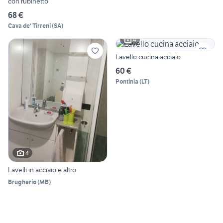
con rubinetto
68 €
Cava de' Tirreni
(
SA
)
4
Lavello cucina acciaio
60 €
Pontinia
(
LT
)
4
Lavelli in acciaio e altro
Brugherio
(
MB
)