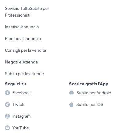
elettronica
per la casa e la
sports e hobby
Servizio TuttoSubito per
persona
Informatica
Animali
Professionisti
Arredamento e
Console e
Accessori per
Casalinghi
Inserisci annuncio
Videogiochi
animali
Elettrodomestici
Promuovi annuncio
Audio/Video
Musica e Film
Giardino e Fai da te
Consigli per la vendita
Fotografia
Libri e Riviste
Abbigliamento e
Negozi e Aziende
Telefonia
Strumenti Musicali
Accessori
Subito per le aziende
Sports
Tutto per i bambini
Seguici su
Scarica gratis l'App
Biciclette
Facebook
Subito per Android
Collezionismo
TikTok
Subito per iOS
Instagram
YouTube