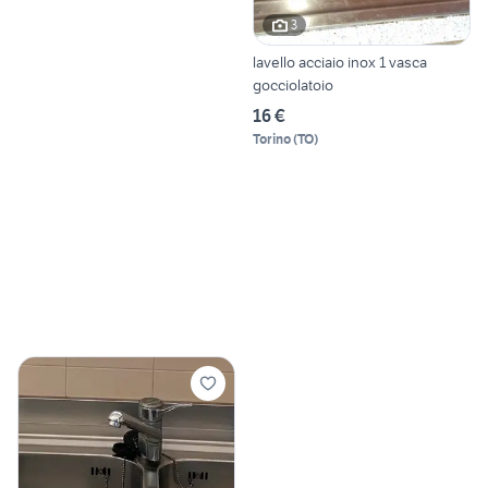
3
lavello acciaio inox 1 vasca
gocciolatoio
16 €
Torino
(
TO
)