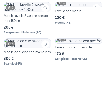
3
3
Lavello con mobile
Mobile lavello 2 vasche acciaio
100 €
inox 150cm
Picerno
(
PZ
)
200 €
Savignano sul Rubicone
(
FC
)
3
6
Lavello cucina con mobile
Mobile da cucina con lavello inox
170 €
300 €
Corigliano-Rossano
(
CS
)
Scandicci
(
FI
)