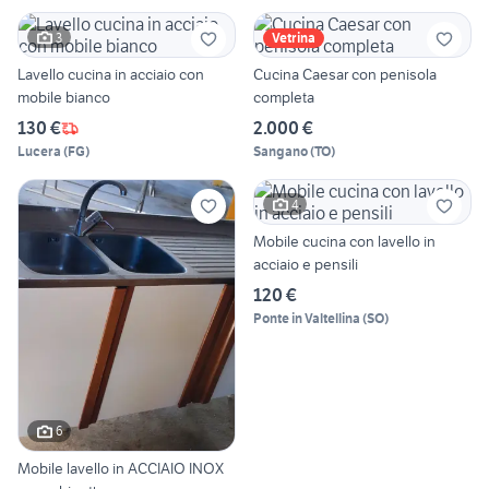
3
Vetrina
Lavello cucina in acciaio con
Cucina Caesar con penisola
mobile bianco
completa
130 €
2.000 €
Lucera
(
FG
)
Sangano
(
TO
)
4
Mobile cucina con lavello in
acciaio e pensili
120 €
Ponte in Valtellina
(
SO
)
6
Mobile lavello in ACCIAIO INOX