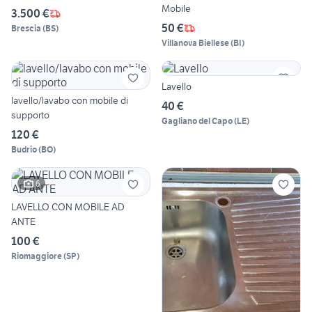
Mobile
3.500 €
50 €
Brescia
(
BS
)
Villanova Biellese
(
BI
)
Lavello
lavello/lavabo con mobile di
40 €
supporto
Gagliano del Capo
(
LE
)
120 €
Budrio
(
BO
)
6
LAVELLO CON MOBILE AD
ANTE
100 €
Riomaggiore
(
SP
)