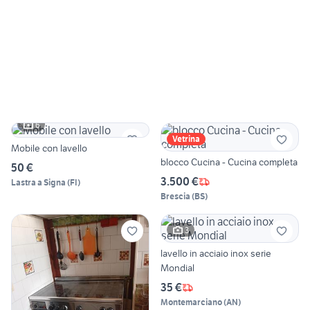
6
Vetrina
Mobile con lavello
blocco Cucina - Cucina completa
50 €
3.500 €
Lastra a Signa
(
FI
)
Brescia
(
BS
)
3
lavello in acciaio inox serie
Mondial
35 €
Montemarciano
(
AN
)