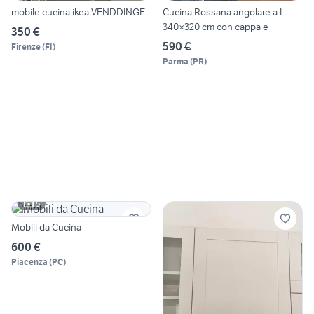
mobile cucina ikea VENDDINGE
Cucina Rossana angolare a L
340×320 cm con cappa e
350 €
590 €
Firenze
(
FI
)
Parma
(
PR
)
5
Mobili da Cucina
600 €
Piacenza
(
PC
)