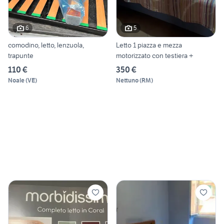
6
5
comodino, letto, lenzuola,
Letto 1 piazza e mezza
trapunte
motorizzato con testiera +
110 €
350 €
Noale
(
VE
)
Nettuno
(
RM
)