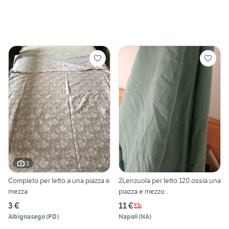
3
Completo per letto a una piazza e
2Lenzuola per letto 120 ossia una
mezza
piazza e mezzo .
3 €
11 €
Albignasego
(
PD
)
Napoli
(
NA
)