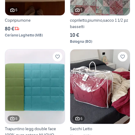
6
5
Copripiumone
copriletto,piumino,sacco 1 1/2 pz
bassetti
80 €
10 €
Ceriano Laghetto
(
MB
)
Bologna
(
BO
)
6
6
Trapuntino legg double face
Sacchi Letto