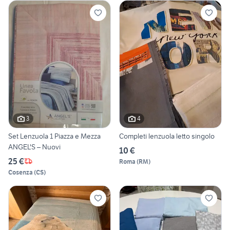
3
4
Set Lenzuola 1 Piazza e Mezza
Completi lenzuola letto singolo
ANGEL'S – Nuovi
10 €
25 €
Roma
(
RM
)
Cosenza
(
CS
)