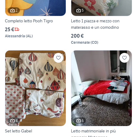
2
5
Completo letto Pooh Tigro
Letto 1 piazza e mezzo con
materasso e un comodino
25 €
200 €
Alessandria
(
AL
)
Cermenate
(
CO
)
4
6
Set letto Gabel
Letto matrimoniale in più