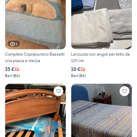
6
Completo Copripiumino Bassetti
Lenzuola con angoli per letto da
una piazza e mezza
120 cm
35 €
10 €
Bari
(
BA
)
Bari
(
BA
)