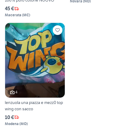
100% puro cotone NUOVO
Novara
(
NO
)
45 €
Macerata
(
MC
)
4
lenzuola una piazza e mezz0 top
wing con sacco
10 €
Modena
(
MO
)