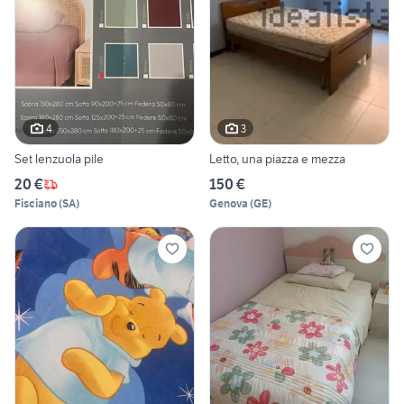
4
3
Set lenzuola pile
Letto, una piazza e mezza
20 €
150 €
Fisciano
(
SA
)
Genova
(
GE
)