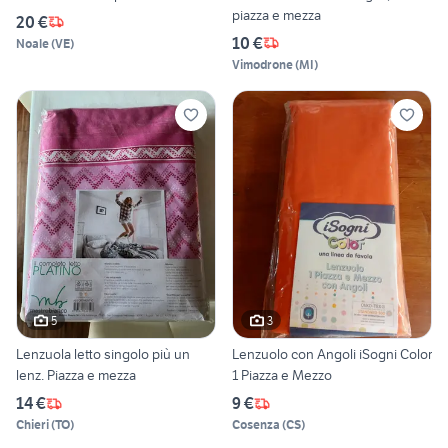
piazza e mezza
20 €
10 €
Noale
(
VE
)
Vimodrone
(
MI
)
5
3
Lenzuola letto singolo più un
Lenzuolo con Angoli iSogni Color
lenz. Piazza e mezza
1 Piazza e Mezzo
14 €
9 €
Chieri
(
TO
)
Cosenza
(
CS
)