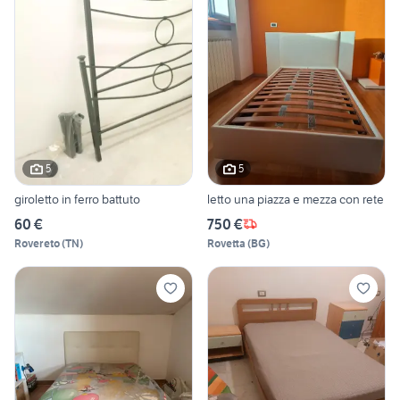
5
5
giroletto in ferro battuto
letto una piazza e mezza con rete
60 €
750 €
Rovereto
(
TN
)
Rovetta
(
BG
)