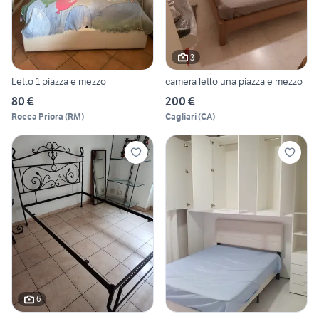
3
Letto 1 piazza e mezzo
camera letto una piazza e mezzo
80 €
200 €
Rocca Priora
(
RM
)
Cagliari
(
CA
)
6