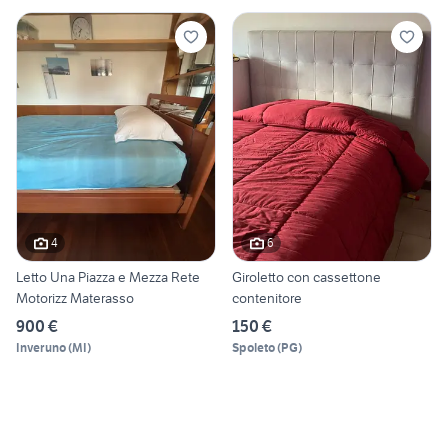
4
6
Letto Una Piazza e Mezza Rete
Giroletto con cassettone
Motorizz Materasso
contenitore
900 €
150 €
Inveruno
(
MI
)
Spoleto
(
PG
)