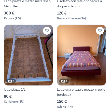
Letto piazza e mezzo materasso
Giroletto con rete ortopedica a
Magniflex
doghe in legno
300 €
120 €
Padova
(
PD
)
Nocera Inferiore
(
SA
)
2
4
letto piazza 1/2
Letto una piazza e mezzo in pelle
bordeaux
80 €
150 €
Carloforte
(
SU
)
Aviano
(
PN
)