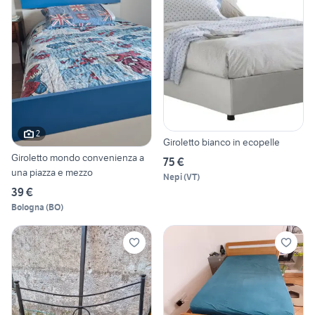
2
Giroletto bianco in ecopelle
Giroletto mondo convenienza a
75 €
una piazza e mezzo
Nepi
(
VT
)
39 €
Bologna
(
BO
)