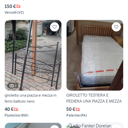
150 €
Vercelli
(
VC
)
4
giroletto una piazza e mezza in
GIROLETTO TESTIERA E
ferro battuto nero
PEDIERA UNA PIAZZA E MEZZA
40 €
50 €
Fiumicino
(
RM
)
Palermo
(
PA
)