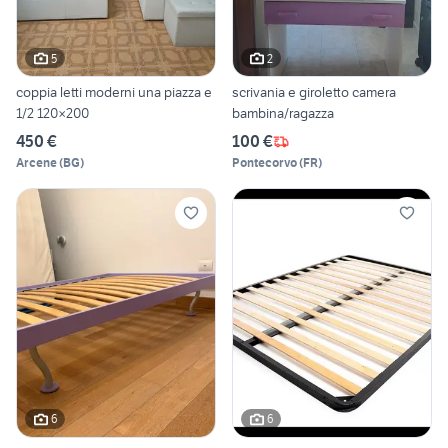
5
2
coppia letti moderni una piazza e
scrivania e giroletto camera
1/2 120×200
bambina/ragazza
450 €
100 €
Arcene
(
BG
)
Pontecorvo
(
FR
)
6
6