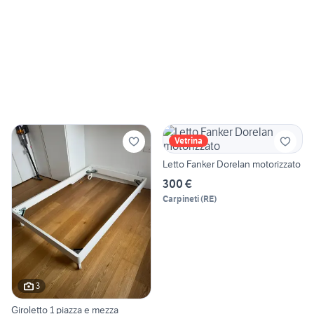
Vetrina
Letto Fanker Dorelan motorizzato
300 €
Carpineti
(
RE
)
3
Giroletto 1 piazza e mezza