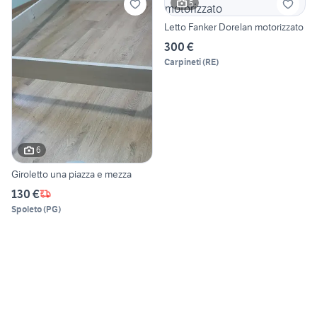
5
Letto Fanker Dorelan motorizzato
300 €
Carpineti
(
RE
)
6
Giroletto una piazza e mezza
130 €
Spoleto
(
PG
)