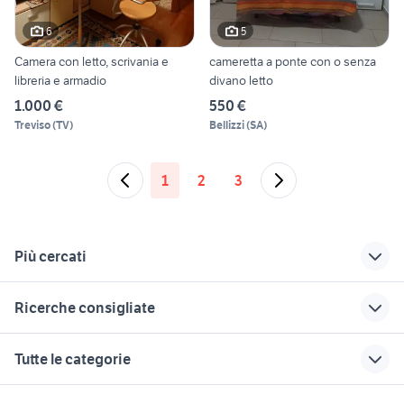
6
5
Camera con letto, scrivania e
cameretta a ponte con o senza
libreria e armadio
divano letto
1.000 €
550 €
Treviso
(
TV
)
Bellizzi
(
SA
)
1
2
3
Più cercati
Correlati
Richerche simili
Suggerimenti
Ricerche consigliate
regalo armadio
armadio trysil ikea
armadio due ante
arredamento
ikea
armadio sirio mondo
schienale armadio
te lo regalo campania
Tutte le categorie
convenienza
ikea rome
ikea
tavolo rotondo
allungabile usato
cucina arredamento Valle d'Aosta
tavoli alti con sgabelli
letto sniglar ikea
armadio a cubi ikea
motori
immobili
lavoro e servizi