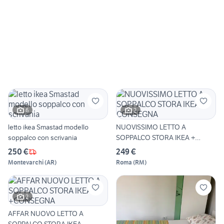
6
2
letto ikea Smastad modello
NUOVISSIMO LETTO A
soppalco con scrivania
SOPPALCO STORA IKEA +
CONSEGNA
250 €
249 €
Montevarchi
(
AR
)
Roma
(
RM
)
2
AFFAR NUOVO LETTO A