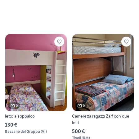
6
6
letto a soppalco
Cameretta ragazzi Zarf con due
letti
130 €
500 €
Bassano del Grappa
(
VI
)
Tivoli
(
RM
)