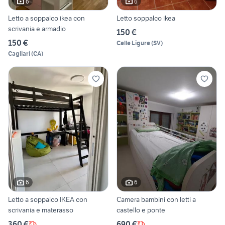
6
6
Letto a soppalco ikea con
Letto soppalco ikea
scrivania e armadio
150 €
150 €
Celle Ligure
(
SV
)
Cagliari
(
CA
)
6
6
Letto a soppalco IKEA con
Camera bambini con letti a
scrivania e materasso
castello e ponte
360 €
690 €