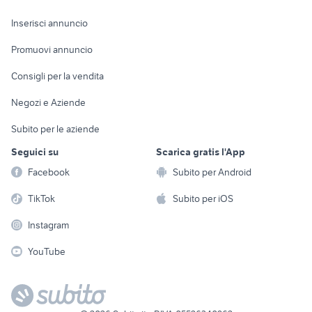
Arredamento e
Console e
Accessori per
Casalinghi
Inserisci annuncio
Videogiochi
animali
Elettrodomestici
Promuovi annuncio
Audio/Video
Musica e Film
Giardino e Fai da te
Consigli per la vendita
Fotografia
Libri e Riviste
Abbigliamento e
Negozi e Aziende
Telefonia
Strumenti Musicali
Accessori
Subito per le aziende
Sports
Tutto per i bambini
Seguici su
Scarica gratis l'App
Biciclette
Facebook
Subito per Android
Collezionismo
TikTok
Subito per iOS
Instagram
YouTube