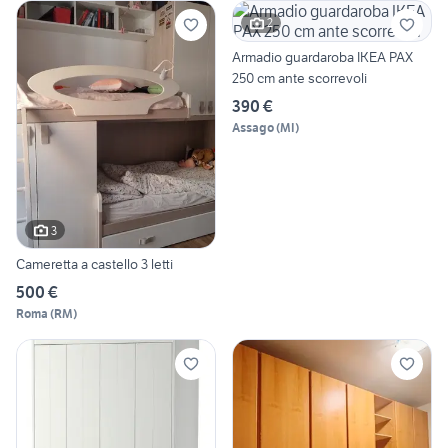
2
Armadio guardaroba IKEA PAX
250 cm ante scorrevoli
390 €
Assago
(
MI
)
3
Cameretta a castello 3 letti
500 €
Roma
(
RM
)