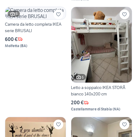
6
Camera da letto completa IKEA
serie BRUSALI
600 €
Molfetta
(
BA
)
6
Letto a soppalco IKEA STORÅ
bianco 140x200 cm
200 €
Castellammare di Stabia
(
NA
)