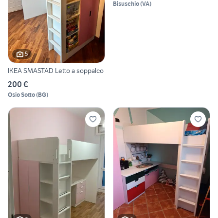
Bisuschio
(
VA
)
5
IKEA SMASTAD Letto a soppalco
200 €
Osio Sotto
(
BG
)