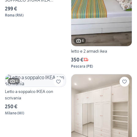
SOPPALCO STORA IKEA
+CONSEGNA
299 €
Roma
(
RM
)
4
letto e 2 armadi ikea
350 €
Pescara
(
PE
)
4
Letto a soppalco IKEA con
scrivania
250 €
Milano
(
MI
)