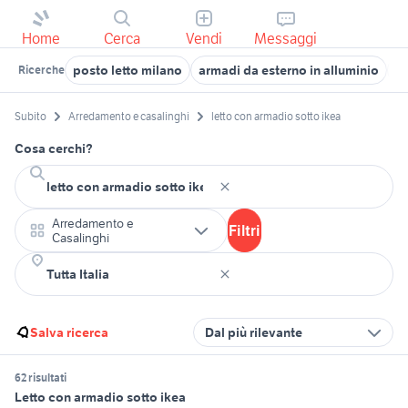
Home
Cerca
Vendi
Messaggi
posto letto milano
armadi da esterno in alluminio
a
Ricerche
Subito
Arredamento e casalinghi
letto con armadio sotto ikea
Cosa cerchi?
Arredamento e
Filtri
Casalinghi
Salva ricerca
Dal più rilevante
62 risultati
Letto con armadio sotto ikea