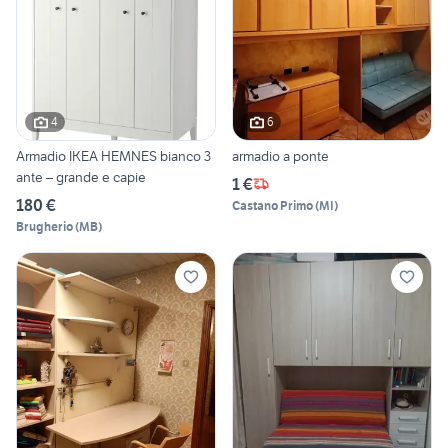
4
6
Armadio IKEA HEMNES bianco 3
armadio a ponte
ante – grande e capie
1 €
180 €
Castano Primo
(
MI
)
Brugherio
(
MB
)