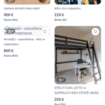
6
3
camera da letto ikea malm
letto con soppalco
450 €
220 €
Roma
(
RM
)
Biella
(
BI
)
6
Armadio - cassettiera - letto e
materasso
800 €
Roma
(
RM
)
5
STRUTTURA LETTO A
SOPPALCO IKEA STORÅ (BARI)
250 €
Bari
(
BA
)