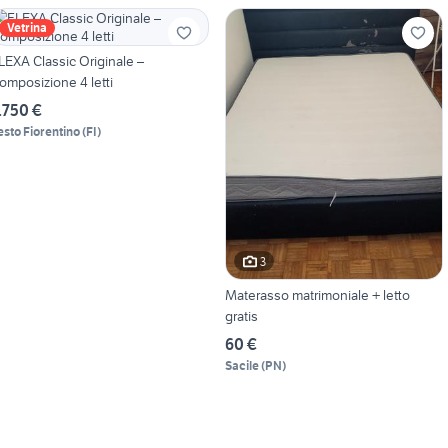
Vetrina
LEXA Classic Originale –
omposizione 4 letti
.750 €
esto Fiorentino
(
FI
)
3
Materasso matrimoniale + letto
gratis
60 €
Sacile
(
PN
)