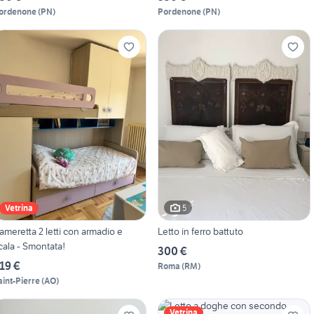
ordenone
(
PN
)
Pordenone
(
PN
)
5
Vetrina
ameretta 2 letti con armadio e
Letto in ferro battuto
cala - Smontata!
300 €
19 €
Roma
(
RM
)
aint-Pierre
(
AO
)
Vetrina