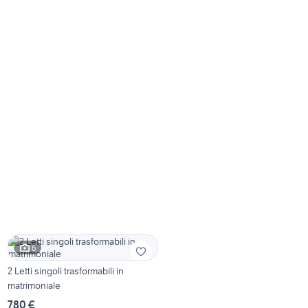
6
2 Letti singoli trasformabili in
matrimoniale
780 €