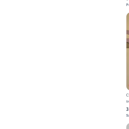
P
C
s
3
S