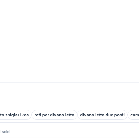
tto sniglar ikea
reti per divano letto
divano letto due posti
camp
di soldi