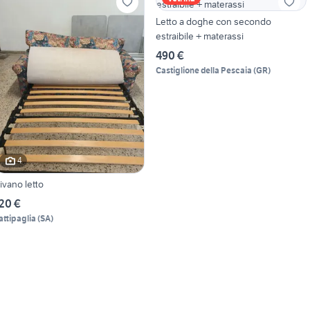
Letto a doghe con secondo
estraibile + materassi
490 €
Castiglione della Pescaia
(
GR
)
4
ivano letto
20 €
attipaglia
(
SA
)