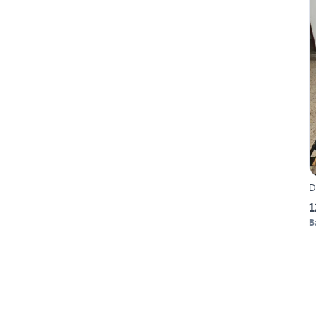
D
1
B