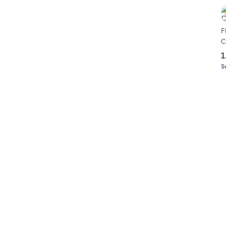
F
C
1
S