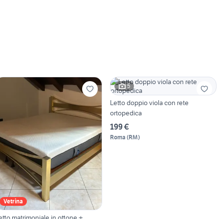
5
Letto doppio viola con rete
ortopedica
199 €
Roma
(
RM
)
Vetrina
etto matrimoniale in ottone +