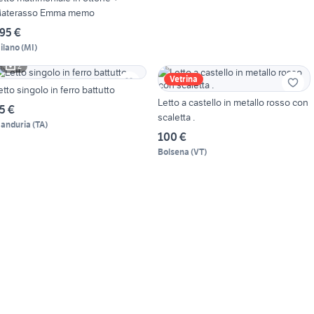
aterasso Emma memo
95 €
ilano
(
MI
)
2
Vetrina
etto singolo in ferro battutto
Letto a castello in metallo rosso con
5 €
scaletta .
anduria
(
TA
)
100 €
Bolsena
(
VT
)