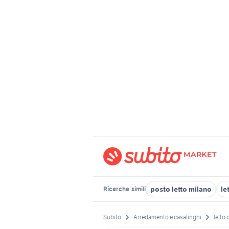
posto letto milano
le
Ricerche
simili
Subito
Arredamento e casalinghi
letto 