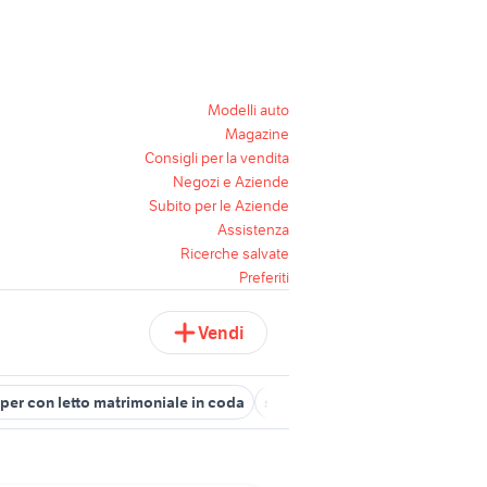
Modelli auto
Magazine
Consigli per la vendita
Negozi e Aziende
Subito per le Aziende
Assistenza
Ricerche salvate
Preferiti
Vendi
er con letto matrimoniale in coda
scaletta per letto a castello
c