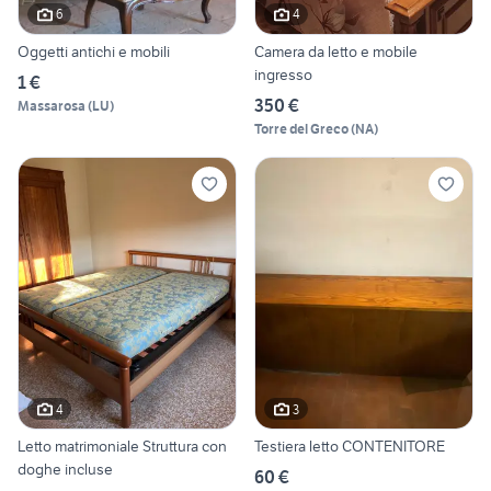
6
4
Oggetti antichi e mobili
Camera da letto e mobile
ingresso
1 €
350 €
Massarosa
(
LU
)
Torre del Greco
(
NA
)
4
3
Letto matrimoniale Struttura con
Testiera letto CONTENITORE
doghe incluse
60 €