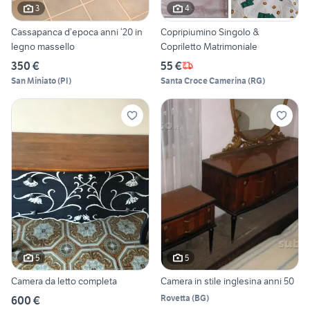
3
4
Cassapanca d’epoca anni ‘20 in
Copripiumino Singolo &
legno massello
Copriletto Matrimoniale
350 €
55 €
San Miniato
(
PI
)
Santa Croce Camerina
(
RG
)
5
5
Camera da letto completa
Camera in stile inglesina anni 50
Rovetta
(
BG
)
600 €