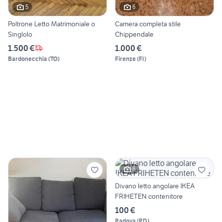
5
6
Poltrone Letto Matrimoniale o
Camera completa stile
Singlolo
Chippendale
1.500 €
1.000 €
Bardonecchia
(
TO
)
Firenze
(
FI
)
6
Divano letto angolare IKEA
FRIHETEN contenitore
100 €
Padova
(
PD
)