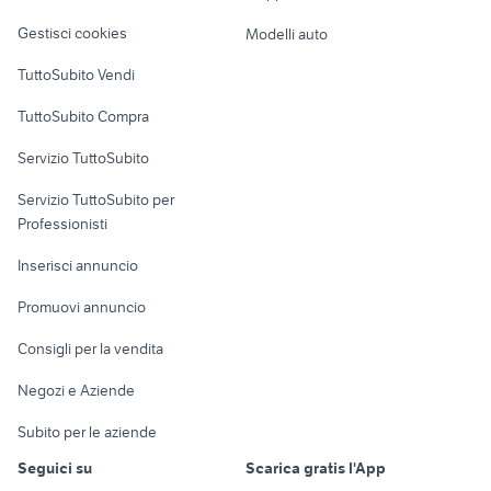
pieghevole
Veicoli commerciali
elica cappa arredamento
specchio 120 x 70
altro
Gestisci cookies
Modelli auto
Case vacanza
TuttoSubito Vendi
Uffici e Locali
TuttoSubito Compra
commerciali
Servizio TuttoSubito
elettronica
per la casa e la
sports e hobby
Servizio TuttoSubito per
persona
Informatica
Animali
Professionisti
Arredamento e
Console e
Accessori per
Casalinghi
Inserisci annuncio
Videogiochi
animali
Elettrodomestici
Promuovi annuncio
Audio/Video
Musica e Film
Giardino e Fai da te
Consigli per la vendita
Fotografia
Libri e Riviste
Abbigliamento e
Negozi e Aziende
Telefonia
Strumenti Musicali
Accessori
Subito per le aziende
Sports
Tutto per i bambini
Seguici su
Scarica gratis l'App
Biciclette