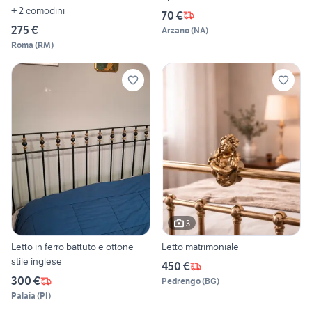
+ 2 comodini
70 €
275 €
Arzano
(
NA
)
Roma
(
RM
)
3
Letto in ferro battuto e ottone
Letto matrimoniale
stile inglese
450 €
300 €
Pedrengo
(
BG
)
Palaia
(
PI
)