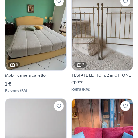
6
2
Mobili camera da letto
TESTATE LETTO n. 2 in OTTONE
epoca
1 €
Roma
(
RM
)
Palermo
(
PA
)