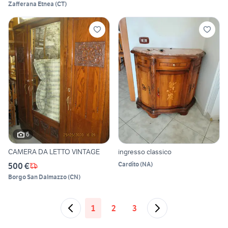
Zafferana Etnea
(
CT
)
6
CAMERA DA LETTO VINTAGE
ingresso classico
Cardito
(
NA
)
500 €
Borgo San Dalmazzo
(
CN
)
1
2
3