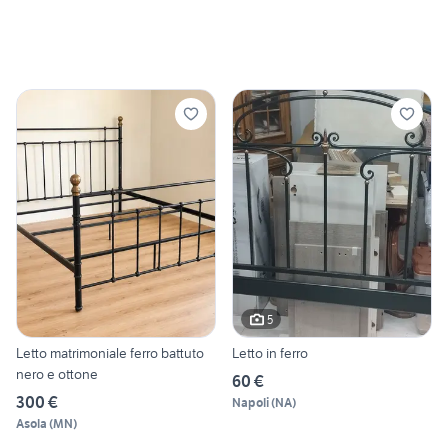
5
Letto matrimoniale ferro battuto
Letto in ferro
nero e ottone
60 €
300 €
Napoli
(
NA
)
Asola
(
MN
)