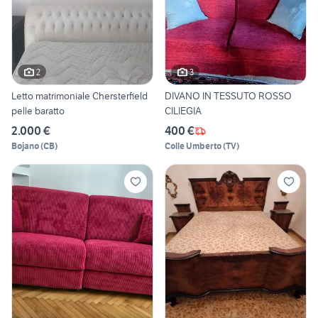
2
3
Letto matrimoniale Chersterfield
DIVANO IN TESSUTO ROSSO
pelle baratto
CILIEGIA
2.000 €
400 €
Bojano
(
CB
)
Colle Umberto
(
TV
)