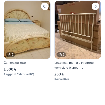
5
6
Camera da letto
Letto matrimoniale in ottone
verniciato bianco – s
1.500 €
260 €
Reggio di Calabria
(
RC
)
Roma
(
RM
)