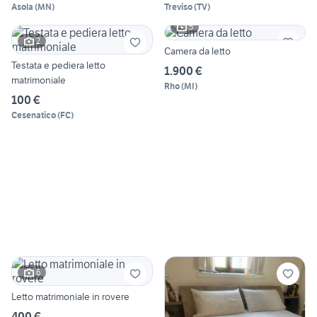
Asola
(
MN
)
Treviso
(
TV
)
5
2
Camera da letto
Testata e pediera letto
1.900 €
matrimoniale
Rho
(
MI
)
100 €
Cesenatico
(
FC
)
6
Letto matrimoniale in rovere
400 €