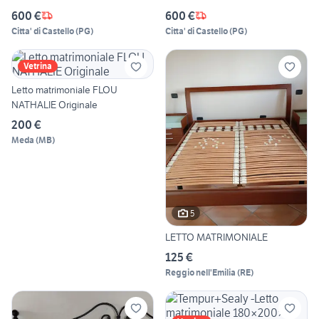
600 €
600 €
Citta' di Castello
(
PG
)
Citta' di Castello
(
PG
)
Vetrina
Letto matrimoniale FLOU
NATHALIE Originale
200 €
Meda
(
MB
)
5
LETTO MATRIMONIALE
125 €
Reggio nell'Emilia
(
RE
)