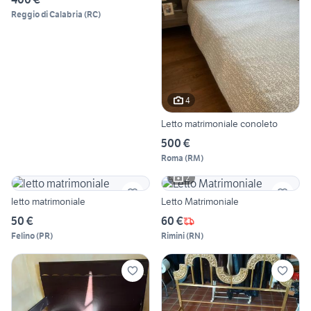
Reggio di Calabria
(
RC
)
4
Letto matrimoniale conoleto
500 €
Roma
(
RM
)
2
letto matrimoniale
Letto Matrimoniale
50 €
60 €
Felino
(
PR
)
Rimini
(
RN
)