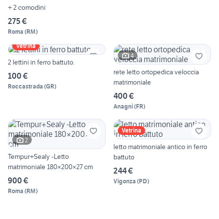
+ 2 comodini
275 €
Roma
(
RM
)
Vetrina
4
2 lettini in ferro battuto.
rete letto ortopedica veloccia
100 €
matrimoniale
Roccastrada
(
GR
)
400 €
Anagni
(
FR
)
Vetrina
2
letto matrimoniale antico in ferro
Tempur+Sealy -Letto
battuto
matrimoniale 180×200×27 cm
244 €
900 €
Vigonza
(
PD
)
Roma
(
RM
)