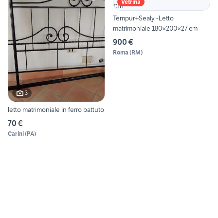
Vetrina
Tempur+Sealy -Letto
matrimoniale 180×200×27 cm
900 €
Roma
(
RM
)
3
letto matrimoniale in ferro battuto
70 €
Carini
(
PA
)