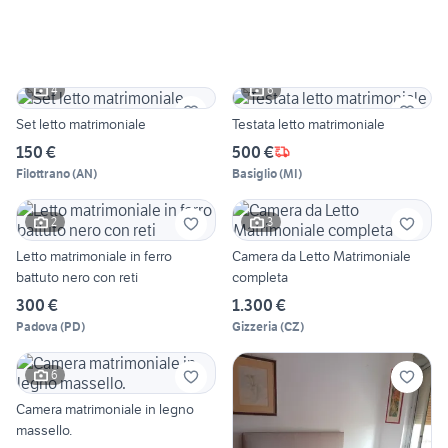
4
6
Set letto matrimoniale
Testata letto matrimoniale
150 €
500 €
Filottrano
(
AN
)
Basiglio
(
MI
)
2
3
Letto matrimoniale in ferro
Camera da Letto Matrimoniale
battuto nero con reti
completa
300 €
1.300 €
Padova
(
PD
)
Gizzeria
(
CZ
)
6
Camera matrimoniale in legno
massello.