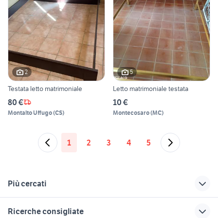
2
5
Testata letto matrimoniale
Letto matrimoniale testata
80 €
10 €
Montalto Uffugo
(
CS
)
Montecosaro
(
MC
)
1
2
3
4
5
Più cercati
Correlati
Richerche simili
Suggerimenti
Ricerche consigliate