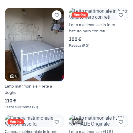
Vetrina
Letto matrimoniale in ferro
battuto nero con reti
300 €
Padova
(
PD
)
6
Letto matrimoniale + rete a
doghe
110 €
Tezze sul Brenta
(
VI
)
5
Vetrina
Camera matrimoniale in legno
Letto matrimoniale FLOU