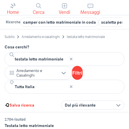
Home
Cerca
Vendi
Messaggi
camper con letto matrimoniale in coda
scaletta per le
Ricerche
Subito
Arredamento e casalinghi
testata letto matrimoniale
Cosa cerchi?
Arredamento e
Filtri
Casalinghi
Salva ricerca
Dal più rilevante
2.704 risultati
Testata letto matrimoniale