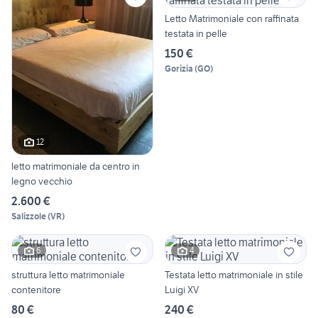
Letto Matrimoniale con raffinata
testata in pelle
150 €
Gorizia
(
GO
)
12
letto matrimoniale da centro in
legno vecchio
2.600 €
Salizzole
(
VR
)
6
4
struttura letto matrimoniale
Testata letto matrimoniale in stile
contenitore
Luigi XV
80 €
240 €