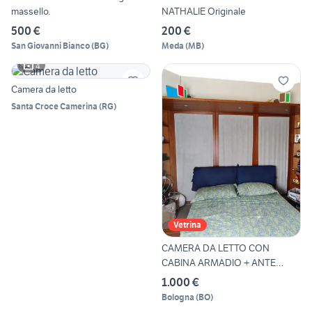
massello.
NATHALIE Originale
500 €
200 €
San Giovanni Bianco
(
BG
)
Meda
(
MB
)
4
Camera da letto
Santa Croce Camerina
(
RG
)
Vetrina
CAMERA DA LETTO CON
CABINA ARMADIO + ANTE
ARMADI
1.000 €
Bologna
(
BO
)