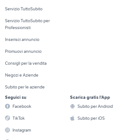
Servizio TuttoSubito
elettronica
per la casa e la
sports e hobby
Servizio TuttoSubito per
persona
Informatica
Animali
Professionisti
Arredamento e
Console e
Accessori per
Casalinghi
Inserisci annuncio
Videogiochi
animali
Elettrodomestici
Promuovi annuncio
Audio/Video
Musica e Film
Giardino e Fai da te
Consigli per la vendita
Fotografia
Libri e Riviste
Abbigliamento e
Negozi e Aziende
Telefonia
Strumenti Musicali
Accessori
Subito per le aziende
Sports
Tutto per i bambini
Seguici su
Scarica gratis l'App
Biciclette
Facebook
Subito per Android
Collezionismo
TikTok
Subito per iOS
Instagram