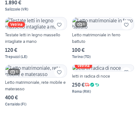
1.890 €
Salizzole
(
VR
)
6
Vetrina
Testate letti in legno massello
Letto matrimoniale in ferro
intagliate a mano
battuto
120 €
100 €
Trepuzzi
(
LE
)
Torino
(
TO
)
Vetrina
6
letti in radica di noce
Letto matrimoniale, rete mobile e
250 €
materasso
Roma
(
RM
)
400 €
Certaldo
(
FI
)