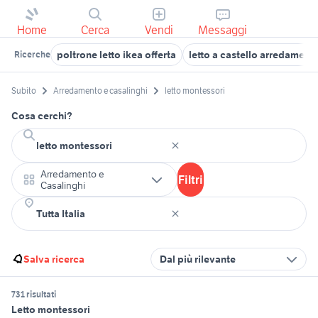
Home
Cerca
Vendi
Messaggi
poltrone letto ikea offerta
letto a castello arredamento
Ricerche
Subito
Arredamento e casalinghi
letto montessori
Cosa cerchi?
Arredamento e
Filtri
Casalinghi
Salva ricerca
Dal più rilevante
731 risultati
Letto montessori