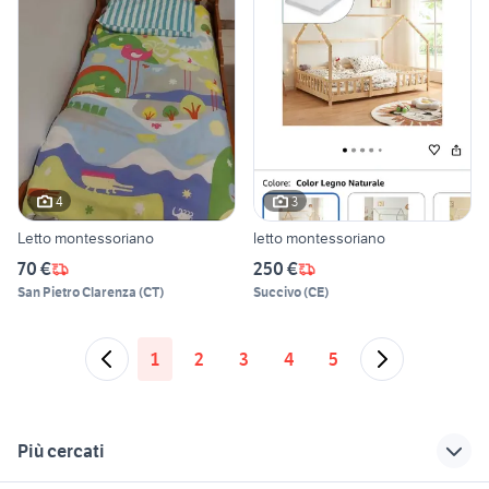
4
3
Letto montessoriano
letto montessoriano
70 €
250 €
San Pietro Clarenza
(
CT
)
Succivo
(
CE
)
1
2
3
4
5
Più cercati