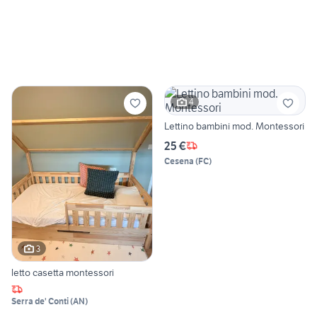
4
Lettino bambini mod. Montessori
25 €
Cesena
(
FC
)
3
letto casetta montessori
Serra de' Conti
(
AN
)