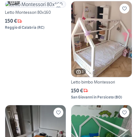
6
Letto Montessori 80x160
150 €
Reggio di Calabria
(
RC
)
3
Letto bimbo Montessori
150 €
San Giovanni in Persiceto
(
BO
)