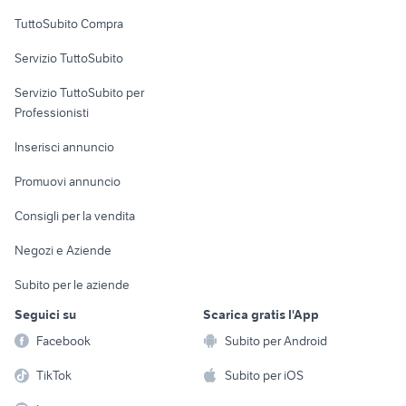
Uffici e Locali
TuttoSubito Compra
commerciali
Servizio TuttoSubito
elettronica
per la casa e la
sports e hobby
Servizio TuttoSubito per
persona
Informatica
Animali
Professionisti
Arredamento e
Console e
Accessori per
Casalinghi
Inserisci annuncio
Videogiochi
animali
Elettrodomestici
Promuovi annuncio
Audio/Video
Musica e Film
Giardino e Fai da te
Consigli per la vendita
Fotografia
Libri e Riviste
Abbigliamento e
Negozi e Aziende
Telefonia
Strumenti Musicali
Accessori
Subito per le aziende
Sports
Tutto per i bambini
Seguici su
Scarica gratis l'App
Biciclette
Facebook
Subito per Android
Collezionismo
TikTok
Subito per iOS